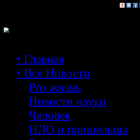
Расскажи друзьям:
• Главная
• Все Новости
Pro жизнь
Новости науки
Человек
НЛО и пришельцы