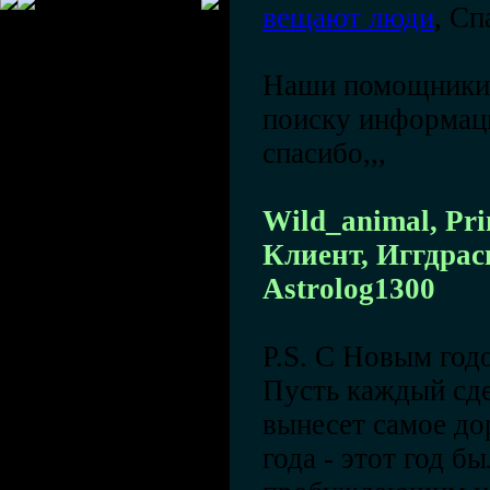
вещают люди
, Сп
Наши помощники 
поиску информац
спасибо,,,
Wild_animal, Pr
Клиент, Иггдрас
Astrolog1300
P.S. С Новым годо
Пусть каждый сде
вынесет самое до
года - этот год 