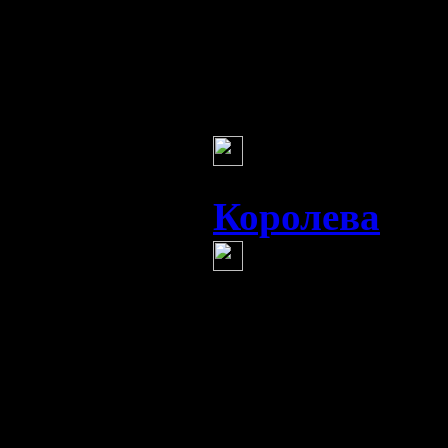
новые домики
будут?...
Галина
(1 янва
удачи Рома 
Королева
(1 
и поэтому к
Королева.
она тебе пере
Dinary E. Lic