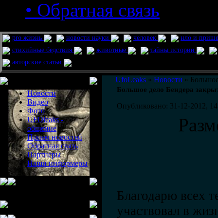
• Обратная связь
pro жизнь
новости науки
человек
нло и приш
стихийные бедствия
животные
тайны истории
авторские статьи
Меню сайта
UfoLeaks
»
Новости
» Большое 
Большое дело Бендера закрыт
Новости
Видео
Опубликовано: 31-12-2012, 14
Фото
Разм
UFOleaks -
общение
Прием новостей
Обратная связь
Партнеры
Наши информеры
Благодарю всех т
участвовал в жиз