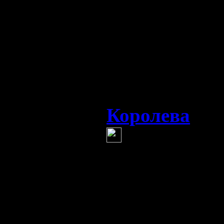
безкорыстном
кусочек хлеба
верному отда
не верному ве
Королева
(1 
ВАШЕ СОЗ
больше дела
ОНА учила ва
она многое сд