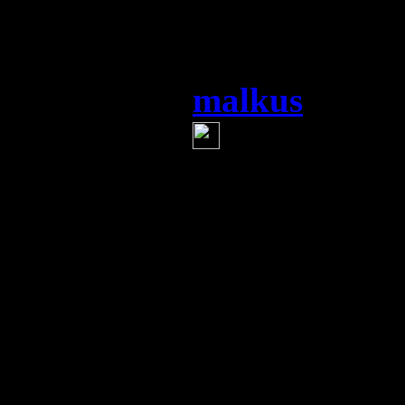
Мы ведь в отв
приручили....
malkus
(1 январ
как говорил
...легко быть 
тянь-ши, поп
на базаре.
люди как люди