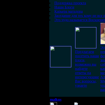
Поддержка проекта
Наши Блоги
Карьера матадора
Заседание для тех кому не все 
Это чудо называется Воскреше
Эт
Предлагаем
не
посетить наши
фо
блоги,
зн
возможно вы
со
найдете
ка
ответы на
ма
интересующие
Ал
Вас вопросы,
Му
узнаете
уп
ра
malkus
(31 декабря 2012 15:46)
Понимаю