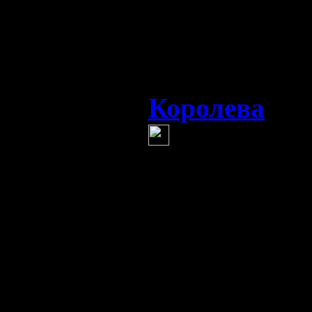
юольшое за в
восприятия ж
я РАДА что ув
Королева
(1 
Знаете.
я вам скажу.
кто общается
становиться 
справедливым
она может по