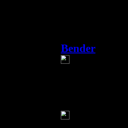
многие не зна
целое...
это мысль вне
Bender
(1 январ
Все таки, д
исчезнут! Он
продолжаться,
Мария
(1 январ
РОМА а как