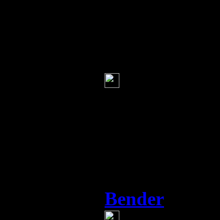
кому-нибудь 
дальше.
Алексей
(1 ян
Благодарю з
Он тоже изме
и стал частью
хоть и в Доми
гость, но... л
Bender
(1 январ