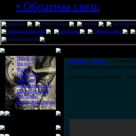
• Обратная связь
pro жизнь
новости науки
человек
нло и приш
стихийные бедствия
животные
тайны истории
авторские статьи
Меню сайта
Информация
Комментировать статьи на сайте 
Новости
UfoLeaks
»
Видео
» 7 июня сот
Видео
7 июня сотни израильтян наб
Фото
UFOleaks -
Опубликовано: 8-06-2012, 11:00
общение
Прием новостей
Обратная связь
Партнеры
Наши информеры