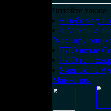
Читайте также:
В небе над Л
В Мексике за
"маскирующихс
НЛО возле Со
НЛО или секр
Ученые из А
Майкопом