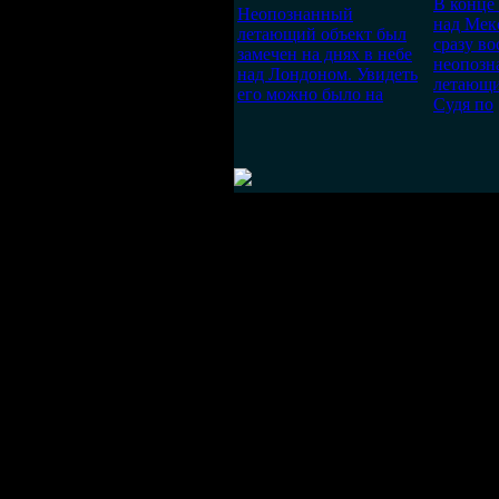
В конце 
Неопознанный
над Мек
летающий объект был
сразу во
замечен на днях в небе
неопозн
над Лондоном. Увидеть
летающи
его можно было на
Судя по