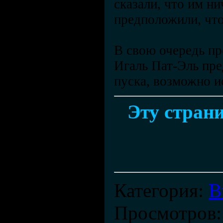
сказали, что им ни
предположили, что
В свою очередь пр
Игаль Пат-Эль пре
пуска, возможно и
Эту страни
Категория
:
В
Просмотров