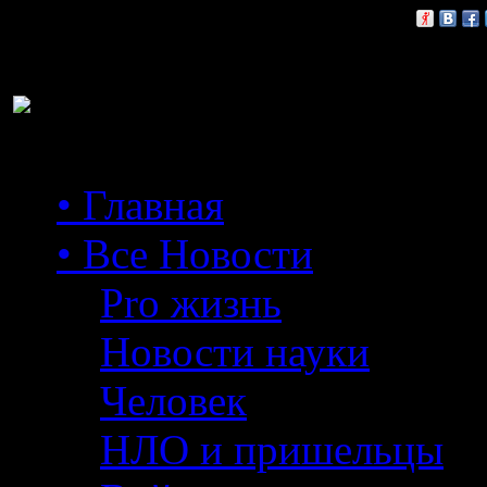
Расскажи друзьям:
• Главная
• Все Новости
Pro жизнь
Новости науки
Человек
НЛО и пришельцы