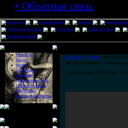
• Обратная связь
pro жизнь
новости науки
человек
нло и приш
стихийные бедствия
животные
тайны истории
авторские статьи
Меню сайта
Информация
Комментировать статьи на сайте 
Новости
UfoLeaks
»
Видео
» Штурм созн
Видео
Штурм сознания — Обитель ра
Фото
UFOleaks -
Опубликовано: 27-08-2012, 13:
общение
Прием новостей
Обратная связь
Партнеры
Наши информеры