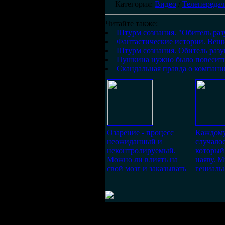
Категория
:
Видео
/
Телепереда
Читайте также:
Штурм сознания. "Обитель раз
Фантастические истории. Вещ
Штурм сознания. Обитель разу
Пушкина нужно было повесит
Скандальная правда о компани
Озарение - процесс
Каждому
неожиданный и
случалос
неконтролируемый.
который
Можно ли влиять на
наяву. 
свой мозг и заказывать
гениаль