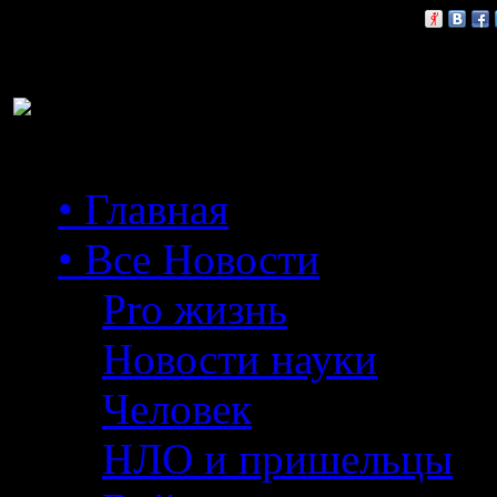
Расскажи друзьям:
• Главная
• Все Новости
Pro жизнь
Новости науки
Человек
НЛО и пришельцы