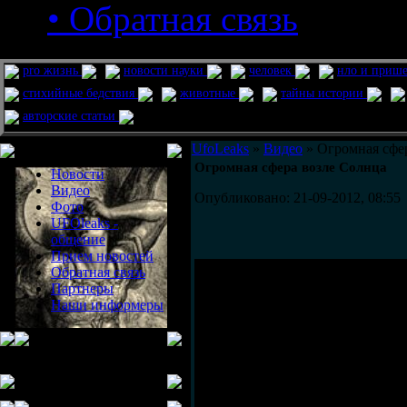
• Обратная связь
pro жизнь
новости науки
человек
нло и приш
стихийные бедствия
животные
тайны истории
авторские статьи
Меню сайта
UfoLeaks
»
Видео
» Огромная сфе
Огромная сфера возле Солнца
Новости
Видео
Опубликовано: 21-09-2012, 08:55
Фото
UFOleaks -
общение
Прием новостей
Обратная связь
Партнеры
Наши информеры