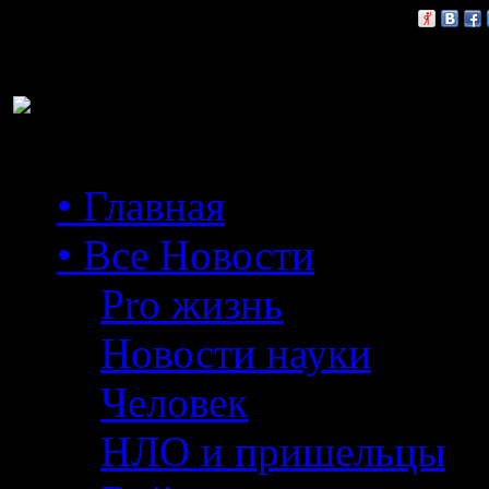
Расскажи друзьям:
• Главная
• Все Новости
Pro жизнь
Новости науки
Человек
НЛО и пришельцы