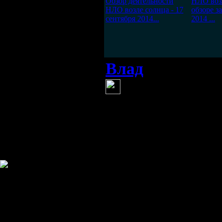
Обзор деятельности
НЛО воз
НЛО возле солнца - 17
обзоре з
сентября 2014...
2014 ...
Влад
(21 сентября 20
А учёные аст
Наверно это не
вселенной.))
Информация
Комментировать статьи на сайте 