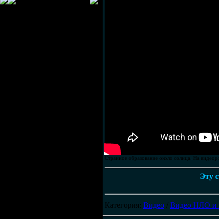
Странное образование около солнца. На видеоро
Эту с
Категория
:
Видео
/
Видео НЛО и