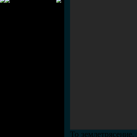
То землетрясение,