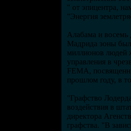
" от эпицентра, на
"Энергия землетря
Алабама и восемь 
Мадрида зоны были
миллионов людей ж
управления в чрез
FEMA, посвященны
прошлом году, в т
"Графство Лодердал
воздействия в штат
директора Агенст
графства. "В зави