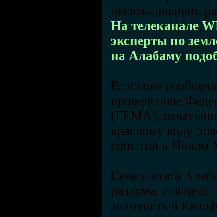
десять-двадцать р
На телеканале W
эксперты по зем
на Алабаму подоб
В основе сообщени
проведенное Феде
(FEMA), охвативше
красному коду опа
событий в Новом 
Север штата Алаба
разлома, спящего 
знаменитый Калифо