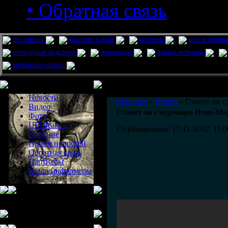
• Обратная связь
pro жизнь
новости науки
человек
нло и приш
стихийные бедствия
животные
тайны истории
авторские статьи
Меню сайта
Информация
Комментировать статьи на сайте 
Новости
UfoLeaks
»
Видео
» Станет ли 
Видео
Станет ли следующее Ново-Ма
Фото
UFOleaks -
Опубликовано: 17-11-2012, 11:0
общение
Прием новостей
Обратная связь
Партнеры
Наши информеры