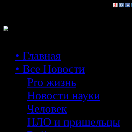
Расскажи друзьям:
• Главная
• Все Новости
Pro жизнь
Новости науки
Человек
НЛО и пришельцы