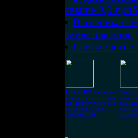
свыше 9,0 при
В американск
землетрясение
Сейсмологи 
Буря в США привела к
20 апре
наводнениям на северо-
дыра от
западе штата Флорида и
Оклахом
юге штата Алабама,
Оклахом
сообщает USA
открыла