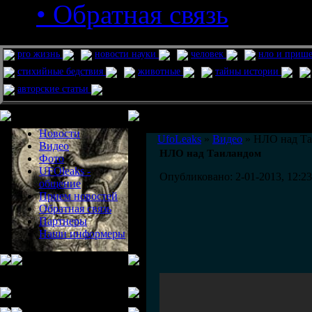
• Обратная связь
pro жизнь
новости науки
человек
нло и приш
стихийные бедствия
животные
тайны истории
авторские статьи
Меню сайта
Информация
Комментировать статьи на сайте 
Новости
UfoLeaks
»
Видео
» НЛО над Т
Видео
НЛО над Таиландом
Фото
UFOleaks -
Опубликовано: 2-01-2013, 12:23
общение
Прием новостей
Обратная связь
Партнеры
Наши информеры