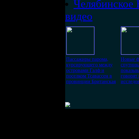
Челябинское 
видео
Пассажиры парома,
Новые ф
курсирующего между
спутни
островами Галф и
показыва
поселком Тсавассен в
говорят
провинции Британская
исследов