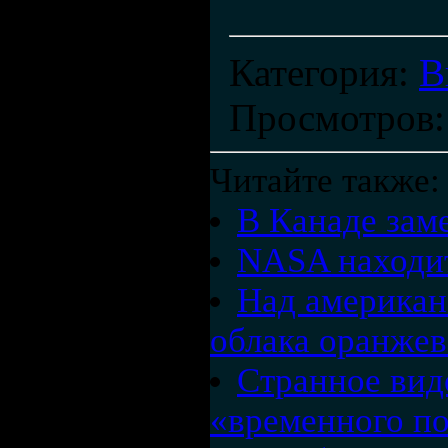
Категория
:
В
Просмотров
Читайте также:
В Канаде зам
NASA находит
Над американ
облака оранжев
Странное вид
«временного по