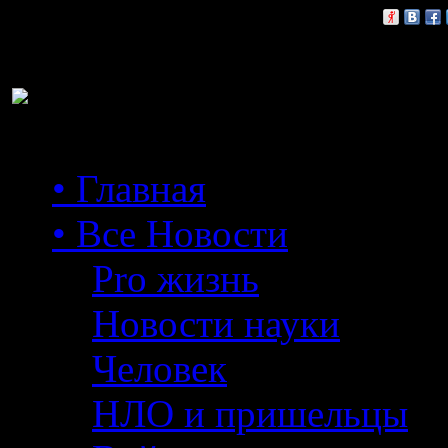
Расскажи друзьям:
• Главная
• Все Новости
Pro жизнь
Новости науки
Человек
НЛО и пришельцы