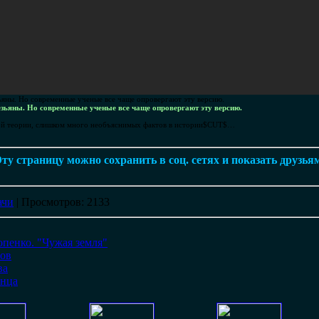
зьяны. Но современные ученые все чаще опровергают эту версию.
безьяны. Но современные ученые все чаще опровергают эту версию.
кой теории, слишком много необъяснимых фактов в истории$CUT$…
ту страницу можно сохранить в соц. сетях и показать друзья
ачи
|
Просмотров
: 2133
пенко. "Чужая земля"
гов
ва
лнца