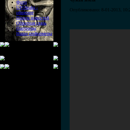
Чужая земля
Фото
UFOleaks -
Опубликовано: 8-01-2013, 10:
общение
Прием новостей
Обратная связь
Партнеры
Наши информеры