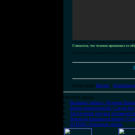
Считается, что человек произошел от обе
Считается, что человек произошел от о
Слишком мало доказательств в дарвиновс
Э
Категория
:
Видео
/
Телеперед
Читайте также:
Великие тайны с Игорем Проко
Битва цивилизаций. Следы бо
Загадочные предки человечест
Земля не вращается вокруг Со
10 НЛО. Освоение земли