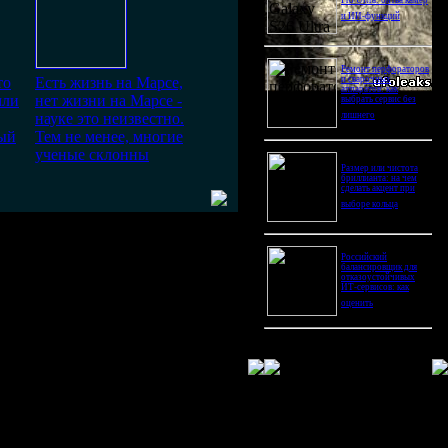
Pro Ultra: битва камер
и ИИ-функций
Ремонт перфораторов
то
Есть жизнь на Марсе,
и сварочных
аппаратов: как
мли
нет жизни на Марсе -
выбрать сервис без
науке это неизвестно.
лишнего
ый
Тем не менее, многие
ученые склонны
Размер или чистота
бриллианта: на чем
сделать акцент при
выборе кольца
Российский
балансировщик для
отказоустойчивых
ИТ-сервисов: как
оценить