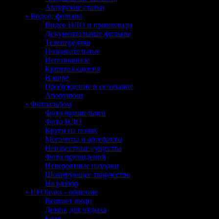
Авторские статьи
• Видео, фильмы
Видео НЛО и пришельцы
Документальные фильмы
Телепередачи
Познавательные
Непознанное
Криптозоология
В мире
Пробуждение и осознание
Anonymous
• Фотоальбом
Фото пришельцев
Фото НЛО
Круги на полях
Мегалиты и артефакты
Неизвестные существа
Фото привидений
Невероятные находки
Шокирующее творчество
На разбор
• UFOleaks - общение
Вещают люди
Домик для отдыха
Баня