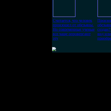
Считается, что человек
Произош
произошел от обезьяны.
обезьян
Но современные ученые
создан?
все чаще опровергают
вид или
эту
приобр