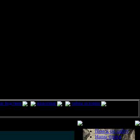
ые бедствия
животные
тайны истории
Разделы
Поиск по сайту
Наши блоги