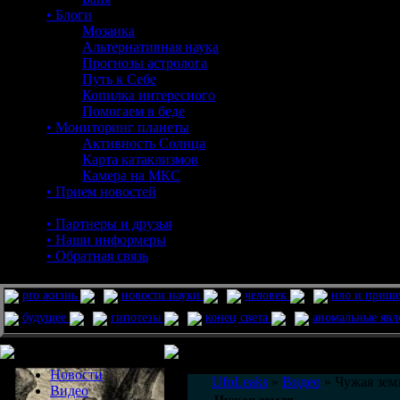
• Блоги
Мозаика
Альтернативная наука
Прогнозы астролога
Путь к Себе
Копилка интересного
Помогаем в беде
• Мониторинг планеты
Активность Солнца
Карта катаклизмов
Камера на МКС
• Прием новостей
• Партнеры и друзья
• Наши информеры
• Обратная связь
pro жизнь
новости науки
человек
нло и приш
будущее
гипотезы
конец света
аномальные яв
Меню сайта
Информация
Комментировать статьи на сайте 
Новости
UfoLeaks
»
Видео
» Чужая зем
Видео