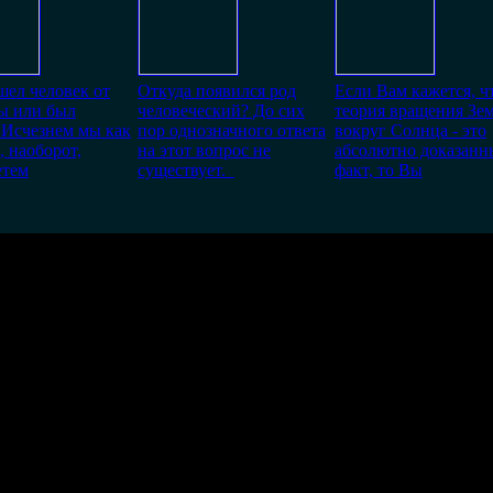
ел человек от
Откуда появился род
Если Вам кажется, ч
ы или был
человеческий? До сих
теория вращения Зе
 Исчезнем мы как
пор однозначного ответа
вокруг Солнца - это
, наоборот,
на этот вопрос не
абсолютно доказанн
етем
существует.
факт, то Вы