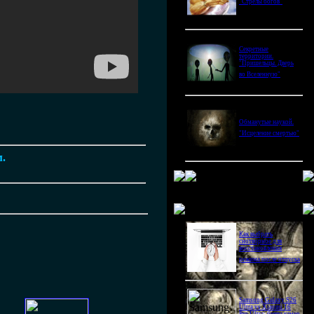
"Стрелы богов"
Секретные
территории.
"Пришельцы. Дверь
во Вселенную"
Обманутые наукой.
"Исцеление смертью"
м.
Новое в блогах
Как выбрать
снотворное для
восстановления
режима после отпуска
Samsung Galaxy S26
Ultra vs Xiaomi 16