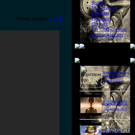
Форум
Мониторинг
планеты
A
Размер шрифта:
A
Гороскоп
A
Сонник
ТВ - 300 каналов
Поддержи сайт
Последнее видео
Короткометражка про
путешествия во
времени и эгоизм.
Битва цивилизаций с
Игорем Прокопенко.
"Письма из космоса"
Странное дело.