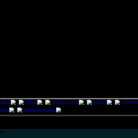
ельцы
война
планета земля
космос
стихийн
ления
авторские статьи
возможно только в течении
30
дней со дня публикации.
ля