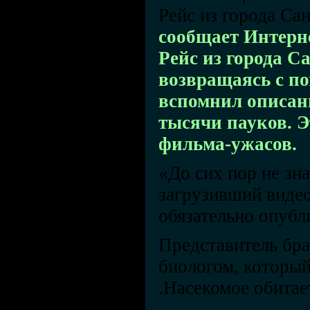
Рейс из города Са
сообщает Интерне
Рейс из города С
возвращаясь с по
вспомнил описани
тысячи пауков. Э
фильма-ужасов.
«До сих пор не зн
загрузивший видео
обязательно опубл
Представитель бра
биологом, который
.Насекомое обита