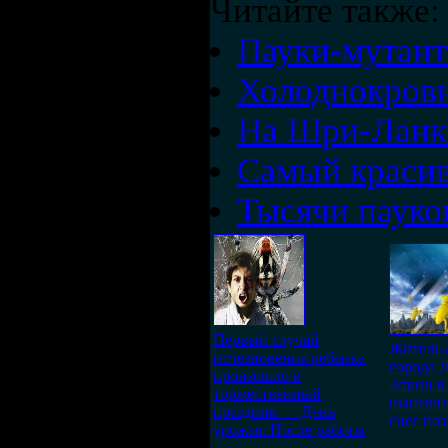
Читайте также:
Пауки-мутант
Холоднокровн
На Шри-Ланке
Самый красив
Тысячи пауко
Первый случай
Житель 
исчезновения ребенка
города 
произошло в
Аткин в
торжественный
нынешне
праздник — День
снег поз
урожая. После работы