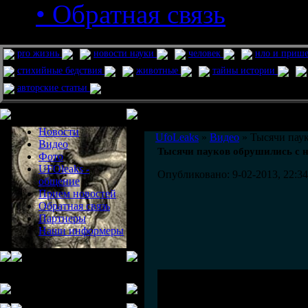
• Обратная связь
pro жизнь
новости науки
человек
нло и приш
стихийные бедствия
животные
тайны истории
авторские статьи
Меню сайта
Информация
Комментировать статьи на сайте 
Новости
UfoLeaks
»
Видео
» Тысячи паук
Видео
Тысячи пауков обрушились с н
Фото
UFOleaks -
Опубликовано: 9-02-2013, 22:34
общение
Прием новостей
Обратная связь
Партнеры
Наши информеры