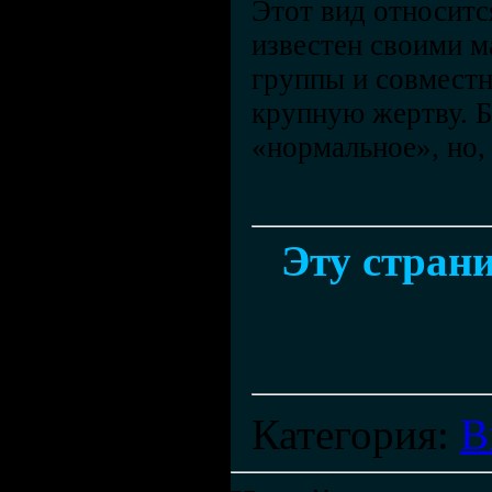
Этот вид относитс
известен своими 
группы и совместн
крупную жертву. Б
«нормальное», но,
Эту страни
Категория
:
В