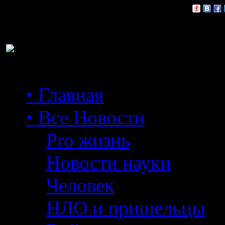
Расскажи друзьям:
• Главная
• Все Новости
Pro жизнь
Новости науки
Человек
НЛО и пришельцы