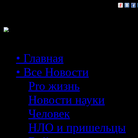
Расскажи друзьям:
• Главная
• Все Новости
Pro жизнь
Новости науки
Человек
НЛО и пришельцы