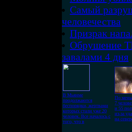
Самый разруш
человечества
Призрак напа
Обрушение ТЦ
завалами 4 дня
В Мьянме
По мень
продолжаются
7 челов
беспорядки, жертвами
и 55 по
которых стали уже 20
из-за уд
человек. Все началось с
на север
того, что в