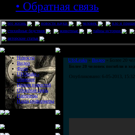
• Обратная связь
pro жизнь
новости науки
человек
нло и приш
стихийные бедствия
животные
тайны истории
авторские статьи
Меню сайта
Информация
Комментировать статьи на сайте 
Новости
UfoLeaks
»
Видео
» Более 20 че
Видео
Более 20 человек погибли в хо
Фото
UFOleaks -
Опубликовано: 6-05-2013, 15:32
общение
Прием новостей
Обратная связь
Партнеры
Наши информеры