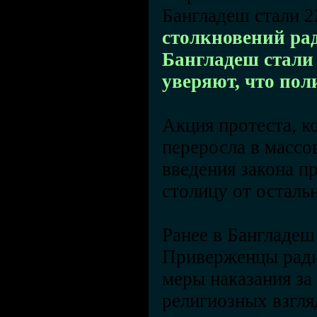
Бангладеш стали 2
столкновений ра
Бангладеш стали 
уверяют, что по
Акция протеста, ко
переросла в масс
введения закона п
столицу от осталь
Ранее в Бангладеш
Приверженцы ради
меры наказания за
религиозных взгля