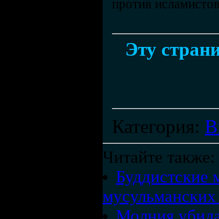
против исламистов
Эту страни
Категория
:
В
Читайте также:
Буддистские 
мусульманских
Молния убила