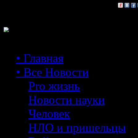
Расскажи друзьям:
• Главная
• Все Новости
Pro жизнь
Новости науки
Человек
НЛО и пришельцы