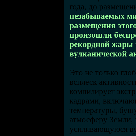
года, до размещен
незабываемых мир
размещения этого
произошли беспре
рекордной жары и
вулканической ак
Это не только гло
всплеск активност
компилирует экстр
кадрами, включаю
температуры, буш
атмосферу Земли, 
усиливающуюся в