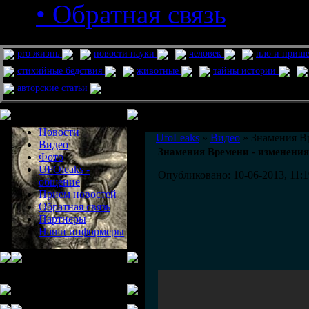
• Обратная связь
pro жизнь
новости науки
человек
нло и приш
стихийные бедствия
животные
тайны истории
авторские статьи
Меню сайта
Информация
Комментировать статьи на сайте 
Новости
UfoLeaks
»
Видео
» Знамения Вр
Видео
Знамения Времени - изменения 
Фото
UFOleaks -
Опубликовано: 10-06-2013, 11:1
общение
Прием новостей
Обратная связь
Партнеры
Наши информеры