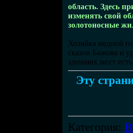
область. Здесь п
изменять свой об
золотоносные ж
Хозяйка медной го
сказов Бажова и у
здешних мест ест
Эту страни
Категория
:
В