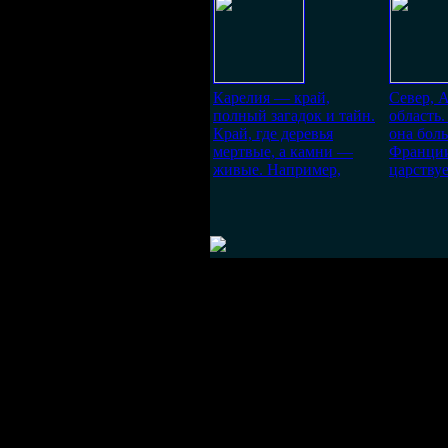
Карелия — край,
Север, 
полный загадок и тайн.
область
Край, где деревья
она бол
мертвые, а камни —
Франции
живые. Например,
царствуе