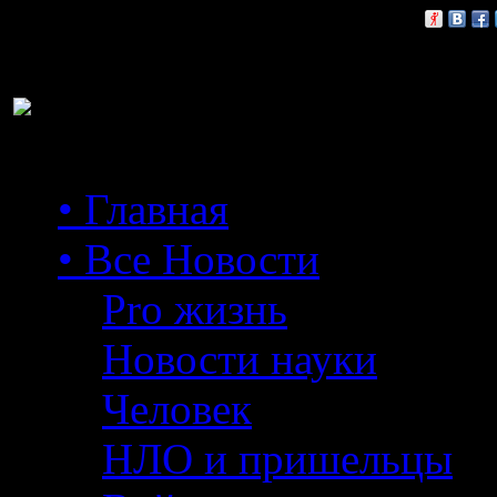
Расскажи друзьям:
• Главная
• Все Новости
Pro жизнь
Новости науки
Человек
НЛО и пришельцы