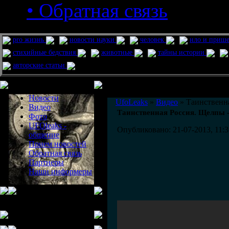
• Обратная связь
pro жизнь
новости науки
человек
нло и приш
стихийные бедствия
животные
тайны истории
авторские статьи
Меню сайта
Информация
Комментировать статьи на сайте 
Новости
UfoLeaks
»
Видео
» Таинственна
Видео
Таинственная Россия. Щелпы -
Фото
UFOleaks -
Опубликовано: 21-07-2013, 11:3
общение
Прием новостей
Обратная связь
Партнеры
Наши информеры