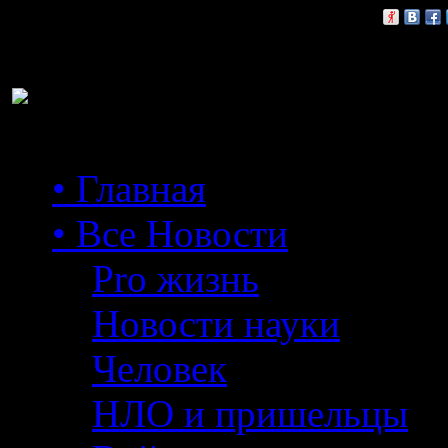
Расскажи друзьям:
• Главная
• Все Новости
Pro жизнь
Новости науки
Человек
НЛО и пришельцы