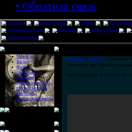
• Обратная связь
pro жизнь
новости науки
человек
нло и приш
стихийные бедствия
животные
тайны истории
авторские статьи
Меню сайта
Информация
Комментировать статьи на сайте 
Новости
UfoLeaks
»
Видео
» Анонимус п
Видео
Анонимус про Теории заговора
Фото
UFOleaks -
Опубликовано: 2-10-2013, 20:51
общение
Прием новостей
Обратная связь
Партнеры
Наши информеры