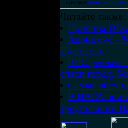
Категория
:
Видео
/
Ano Nymou
Читайте также:
Причина DDoS
Анонимус - б
Идеологи.
ВВС реклама 
спаси город, б
Самые абсурд
В НАСА опять
треугольного 