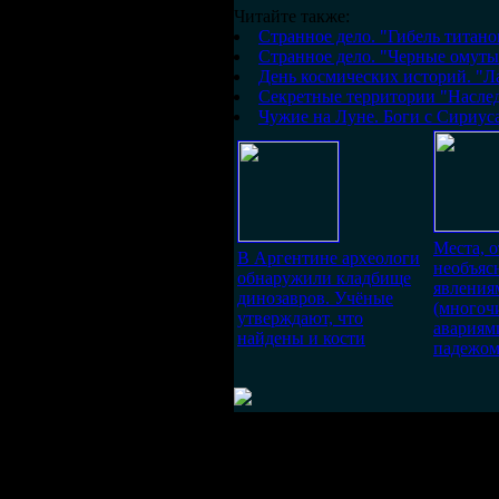
Читайте также:
Странное дело. "Гибель титано
Странное дело. "Черные омуты
День космических историй. "Л
Секретные территории "Насле
Чужие на Луне. Боги с Сириус
Места, 
В Аргентине археологи
необъя
обнаружили кладбище
явления
динозавров. Учёные
(многоч
утверждают, что
авариям
найдены и кости
падежом 