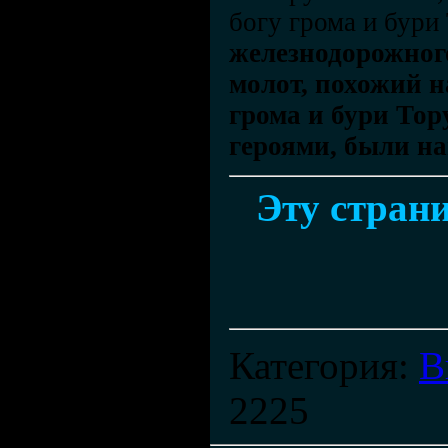
богу грома и бури
железнодорожног
молот, похожий н
грома и бури Тор
героями, были н
Эту страни
Категория
:
В
2225