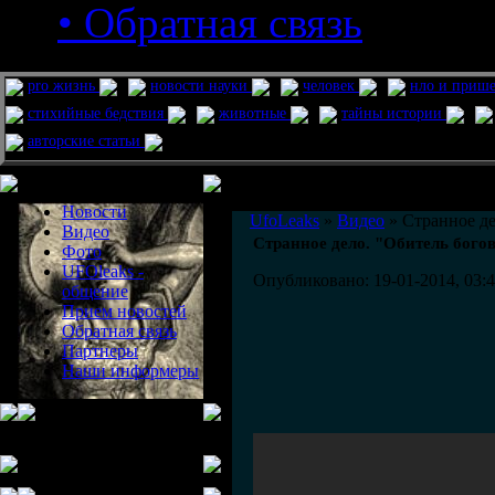
• Обратная связь
pro жизнь
новости науки
человек
нло и приш
стихийные бедствия
животные
тайны истории
авторские статьи
Меню сайта
Информация
Комментировать статьи на сайте 
Новости
UfoLeaks
»
Видео
» Странное де
Видео
Странное дело. "Обитель бого
Фото
UFOleaks -
Опубликовано: 19-01-2014, 03:
общение
Прием новостей
Обратная связь
Партнеры
Наши информеры