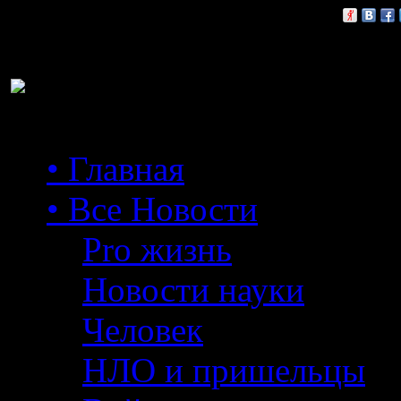
Расскажи друзьям:
• Главная
• Все Новости
Pro жизнь
Новости науки
Человек
НЛО и пришельцы