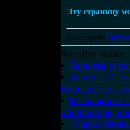
Эту страницу мо
Категория
:
Виде
Читайте также:
Скрытая угро
Даниэль Эсту
Бильдербергско
В Славянске 
ополченцев, во
«Укрзализныц