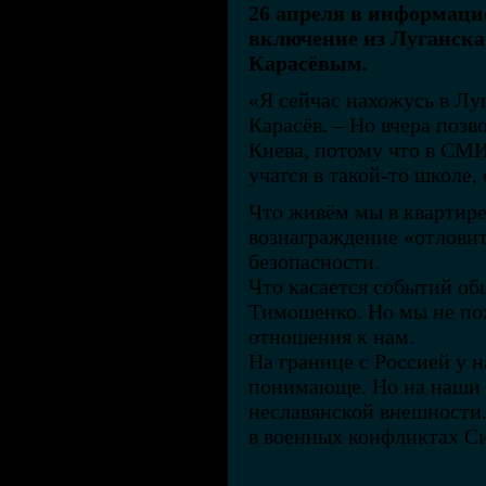
26 апреля в информаци
включение из Луганска
Карасёвым.
«Я сейчас нахожусь в Луг
Карасёв. – Но вчера поз
Киева, потому что в СМИ 
учатся в такой-то школе,
Что живём мы в квартире
вознаграждение «отловить
безопасности.
Что касается событий об
Тимошенко. Но мы не пож
отношения к нам.
На границе с Россией у н
понимающе. Но на наши 
неславянской внешности.
в военных конфликтах С