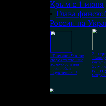
Крым с 1 июня
Глава финско
России на Укра
Эксперт
- Телекинез. Что это:
"Бильде
сверхъестественные
клубу" 
возможности или
Эстулин 
просто обман,
существ
надувательство?
между ч