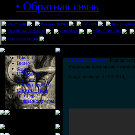
• Обратная связь
pro жизнь
новости науки
человек
нло и приш
стихийные бедствия
животные
тайны истории
авторские статьи
Меню сайта
Информация
Комментировать статьи на сайте 
Новости
UfoLeaks
»
Видео
» Радикалы пр
Видео
Радикалы предлагают отлавлив
Фото
UFOleaks -
Опубликовано: 27-04-2014, 13:
общение
Прием новостей
Обратная связь
Партнеры
Наши информеры