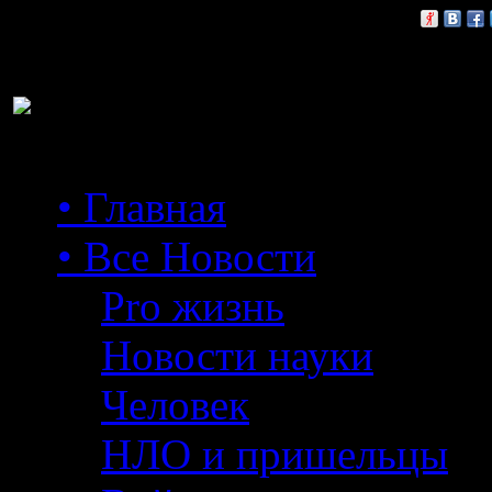
Расскажи друзьям:
• Главная
• Все Новости
Pro жизнь
Новости науки
Человек
НЛО и пришельцы