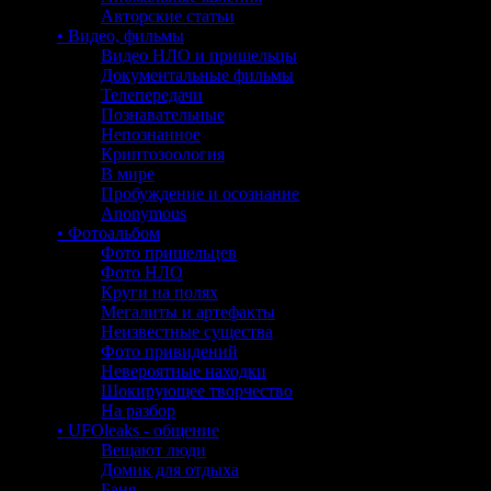
Авторские статьи
• Видео, фильмы
Видео НЛО и пришельцы
Документальные фильмы
Телепередачи
Познавательные
Непознанное
Криптозоология
В мире
Пробуждение и осознание
Anonymous
• Фотоальбом
Фото пришельцев
Фото НЛО
Круги на полях
Мегалиты и артефакты
Неизвестные существа
Фото привидений
Невероятные находки
Шокирующее творчество
На разбор
• UFOleaks - общение
Вещают люди
Домик для отдыха
Баня