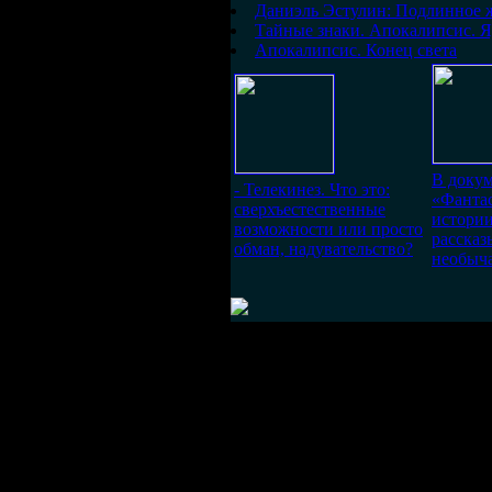
Даниэль Эстулин: Подлинное ж
Тайные знаки. Апокалипсис. Я
Апокалипсис. Конец света
В доку
- Телекинез. Что это:
«Фанта
сверхъестественные
истори
возможности или просто
рассказ
обман, надувательство?
необыч