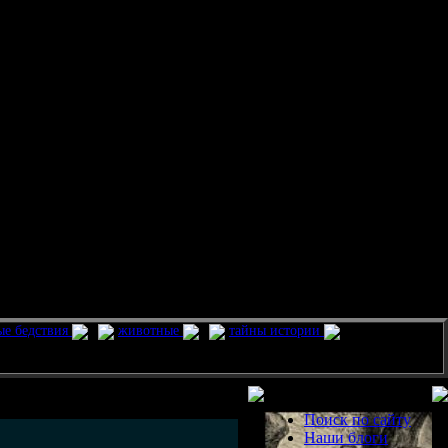
ые бедствия
животные
тайны истории
Разделы
Поиск по сайту
Наши блоги