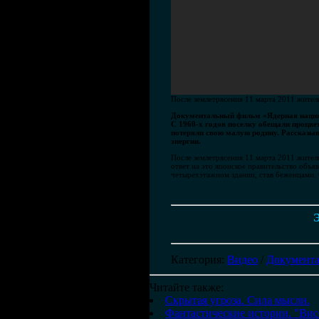
После землетрясения 11 марта 2011 жител
Документальный фильм «Ядерная нация» 
С 1960-х годов поселку обещали процве
потеряли свою малую родину. Рассказыв
энергии.
После землетрясения 11 марта 2011 жител
ответ на это японское правительство объя
четырехэтажном здании, став беженцами. 
Э
Категория
:
Видео
/
Документ
Читайте также:
Скрытая угроза. Сила мысли.
Фантастические истории. "Вис