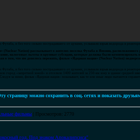
и Футаба, и без того сильно пострадавшего от цунами, услышали взрыв водорода в реактор
(Nuclear Nation) рассказывает о жителях поселка Футаба в Японии, расположенного 
тание, налоговые льготы и крупные субсидии, которые должны были компенсировать п
ая о том, что им довелось пережить, фильм «Ядерная нация» (Nuclear Nation) подверг
и Футаба, и без того сильно пострадавшего от цунами, услышали взрыв водорода в реактор
вило город «запретной зоной» и отселило 1400 жителей за 250-км зону в здание средней шк
Следуя за ними, фильм «Ядерная нация» показывает, как те или иные люди пытаются справ
ту страницу можно сохранить в соц. сетях и показать друзья
альные фильмы
|
Просмотров
: 2770
окосный год. Под знаком Апокалипсиса"