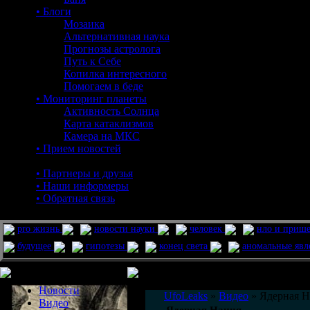
• Блоги
Мозаика
Альтернативная наука
Прогнозы астролога
Путь к Себе
Копилка интересного
Помогаем в беде
• Мониторинг планеты
Активность Солнца
Карта катаклизмов
Камера на МКС
• Прием новостей
• Партнеры и друзья
• Наши информеры
• Обратная связь
pro жизнь
новости науки
человек
нло и приш
будущее
гипотезы
конец света
аномальные яв
Меню сайта
Информация
Комментировать статьи на сайте 
Новости
UfoLeaks
»
Видео
» Ядерная Н
Видео