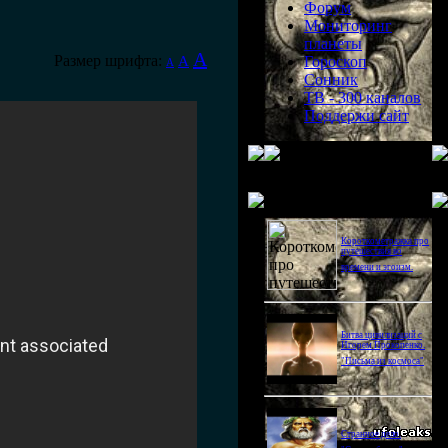
Форум
Мониторинг
планеты
A
Размер шрифта:
A
Гороскоп
A
Сонник
ТВ - 300 каналов
Поддержи сайт
Последнее видео
Короткометражка про
путешествия во
времени и эгоизм.
Битва цивилизаций с
Игорем Прокопенко.
"Письма из космоса"
Странное дело.