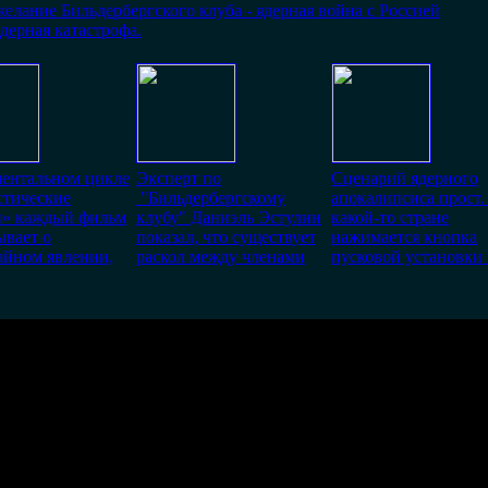
елание Бильдербергского клуба - ядерная война с Россией
дерная катастрофа.
ментальном цикле
Эксперт по
Сценарий ядерного
стические
"Бильдербергскому
апокалипсиса прост.
и» каждый фильм
клубу" Даниэль Эстулин
какой-то стране
ывает о
показал, что существует
нажимается кнопка
айном явлении,
раскол между членами
пусковой установки