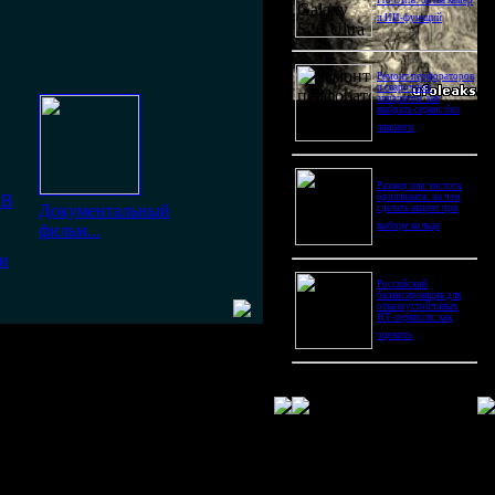
Pro Ultra: битва камер
и ИИ-функций
Ремонт перфораторов
и сварочных
аппаратов: как
выбрать сервис без
лишнего
Размер или чистота
 В
бриллианта: на чем
Документальный
сделать акцент при
выборе кольца
фильм...
 и
Российский
балансировщик для
отказоустойчивых
ИТ-сервисов: как
оценить