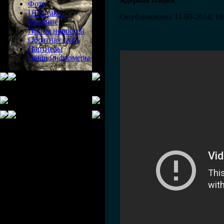
Ядерная Нация
Фото
UFOleaks -
Опубликовано: 11-05-2014, 19
общение
Прием новостей
Обратная связь
Партнеры
Наши информеры