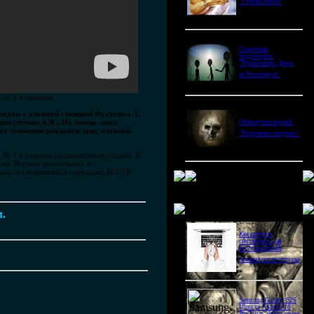
"Стрелы богов"
Секретные
территории.
"Пришельцы. Дверь
во Вселенную"
е № 1 и увидели
рядом с атомной станцией Фукусима-1.
рисутствие АЭС. Но теперь люди
Обманутые наукой.
ает сомнению реальную цену атомной
"Исцеление смертью"
е № 1 и увидели радиоактивные осадки. В
олы. Все они поместились в
иться со сложившейся ситуацией.$CUT$
Новое в блогах
м.
Как выбрать
снотворное для
восстановления
режима после отпуска
Samsung Galaxy S26
Ultra vs Xiaomi 16