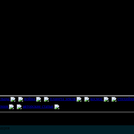
ельцы
война
планета земля
космос
стихийн
ления
авторские статьи
возможно только в течении
30
дней со дня публикации.
ация