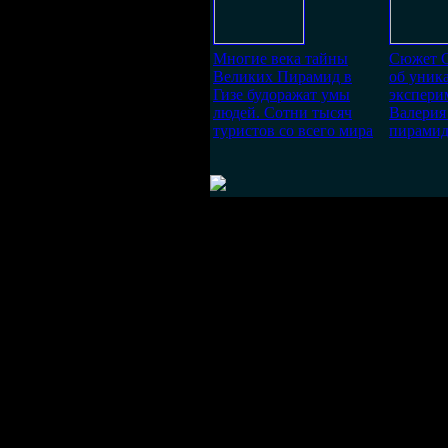
Многие века тайны
Сюжет С
Великих Пирамид в
об уник
Гизе будоражат умы
экспери
людей. Сотни тысяч
Валерия
туристов со всего мира
пирамиде