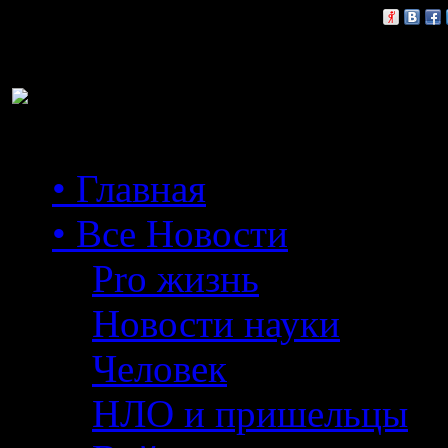
Расскажи друзьям:
• Главная
• Все Новости
Pro жизнь
Новости науки
Человек
НЛО и пришельцы