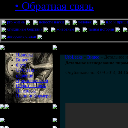
• Обратная связь
pro жизнь
новости науки
человек
нло и приш
стихийные бедствия
животные
тайны истории
авторские статьи
Меню сайта
Информация
Комментировать статьи на сайте 
Новости
UfoLeaks
»
Видео
» Детальное 
Видео
Детальное исследование пира
Фото
UFOleaks -
Опубликовано: 3-09-2014, 04:16
общение
Прием новостей
Обратная связь
Партнеры
Наши информеры