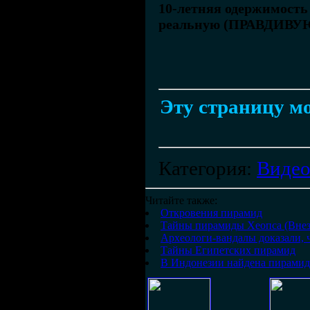
10-летняя одержимость
реальную (ПРАВДИВУЮ)
Эту страницу мо
Категория
:
Виде
Читайте также:
Откровения пирамид
Тайны пирамиды Хеопса (Внез
Археологи-вандалы доказали, ч
Тайны Египетских пирамид
В Индонезии найдена пирамид