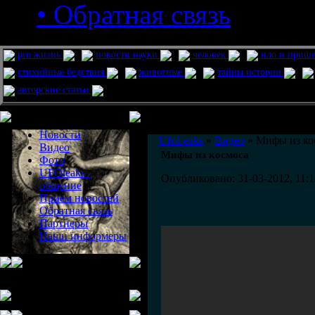
• Обратная связь
pro жизнь
новости науки
человек
нло и приш
стихийные бедствия
животные
тайны истории
авторские статьи
Меню сайта
Информация
Комментировать статьи на сайте 
Новости
UfoLeaks
»
Видео
» Мифы из ко
Видео
Мифы из космоса
Фото
UFOleaks -
Опубликовано: 31-03-2012, 11:1
общение
Прием новостей
Обратная связь
Партнеры
Наши информеры