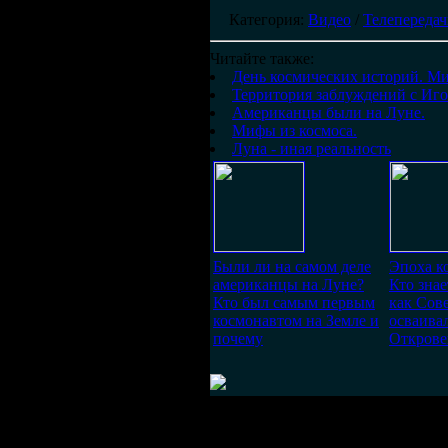
Категория
:
Видео
/
Телепереда
Читайте также:
День космических историй. Ми
Территория заблуждений с Иго
Американцы были на Луне.
Мифы из космоса.
Луна - иная реальность
Были ли на самом деле
Эпоха к
американцы на Луне?
Кто знае
Кто был самым первым
как Сов
космонавтом на Земле и
осваива
почему
Открове