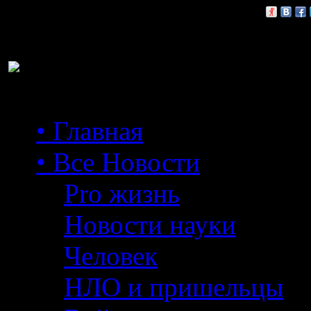
Расскажи друзьям:
• Главная
• Все Новости
Pro жизнь
Новости науки
Человек
НЛО и пришельцы