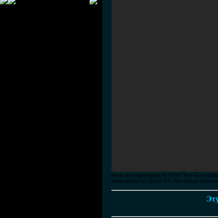
Были ли американцы на Луне? Кто был первы
американцы на Луне? Кто был самым первым
Эту