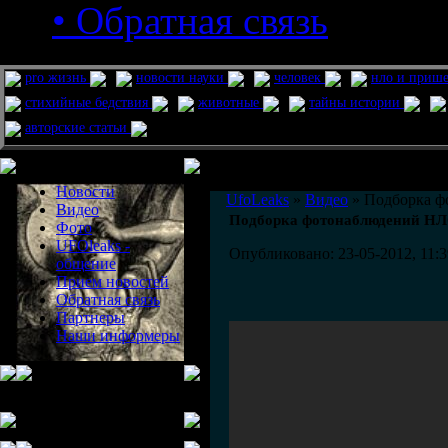
• Обратная связь
pro жизнь
новости науки
человек
нло и приш
стихийные бедствия
животные
тайны истории
авторские статьи
Меню сайта
Информация
Комментировать статьи на сайте 
Новости
UfoLeaks
»
Видео
» Подборка ф
Видео
Подборка фотонаблюдений НЛ
Фото
UFOleaks -
Опубликовано: 23-05-2012, 11:3
общение
Прием новостей
Обратная связь
Партнеры
Наши информеры