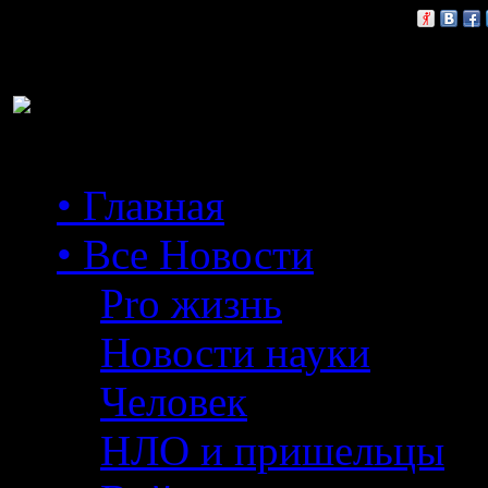
Расскажи друзьям:
• Главная
• Все Новости
Pro жизнь
Новости науки
Человек
НЛО и пришельцы