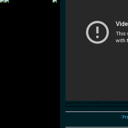
Пользователь, именующий себя правозащитн
правозащитником Русланом Бровкиным, выло
Эту