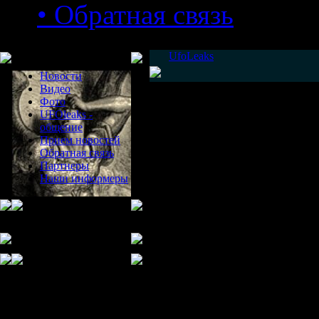
• Обратная связь
Меню сайта
UfoLeaks
Новости
Видео
Фото
UFOleaks -
общение
Прием новостей
Обратная связь
Партнеры
Наши информеры