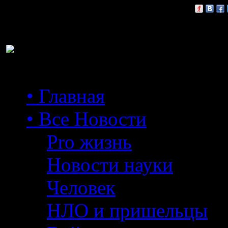
Расскажи друзьям:
• Главная
• Все Новости
Pro жизнь
Новости науки
Человек
НЛО и пришельцы