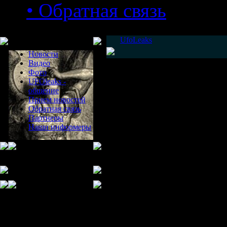
• Обратная связь
Меню сайта
UfoLeaks
Новости
Видео
Фото
UFOleaks -
общение
Прием новостей
Обратная связь
Партнеры
Наши информеры