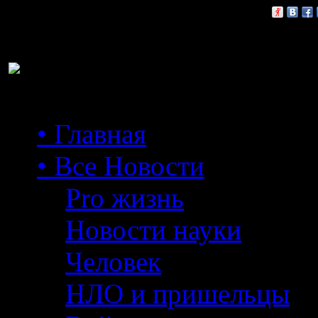
Расскажи друзьям:
• Главная
• Все Новости
Pro жизнь
Новости науки
Человек
НЛО и пришельцы