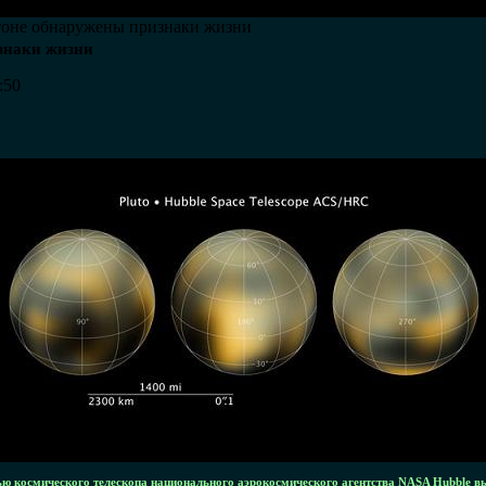
оне обнаружены признаки жизни
знаки жизни
:50
ю космического телескопа национального аэрокосмического агентства NASA Hubble в