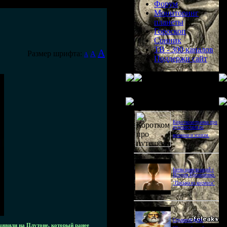
Форум
Мониторинг
планеты
Гороскоп
Сонник
ТВ - 300 каналов
A
Размер шрифта:
A
A
Поддержи сайт
Последнее видео
Короткометражка про
путешествия во
времени и эгоизм.
Битва цивилизаций с
Игорем Прокопенко.
"Письма из космоса"
Странное дело.
ыявили на Плутоне, который ранее