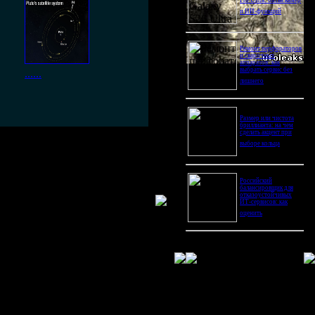
Pro Ultra: битва камер
и ИИ-функций
Ремонт перфораторов
и сварочных
аппаратов: как
выбрать сервис без
......
лишнего
Размер или чистота
бриллианта: на чем
сделать акцент при
выборе кольца
то заряжаются,,,
Российский
балансировщик для
отказоустойчивых
ИТ-сервисов: как
оценить