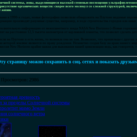
нечной системы, зоны, выделяющиеся высокой степенью поглощения ультрафиолетового
рисутствие органических веществ: скорее всего молекул со сложной структурой, включ
 жизни.
ными в 1990-х годах, новые фотографии позволили обнаружить на Плутоне видимые перем
ормацию производят разумные существа, например, в ходе строительства городов или иных
полнительную информацию от межпланетного зонда NASA New Horizons («Новые горизонты»
тит на расстоянии 12,5 тысячи километров от карликовой планеты, что позволит сделать де
если на Плутоне и есть жизнь, то возникла она не там. Возможно, что пришельцы с других 
и которой земляне являются по праву рождения. Незаметно создав базу на краю нашего мира
 миссия New Horizons крайне важна для выживания нашей цивилизации ведь, как говорится,
ту страницу можно сохранить в соц. сетях и показать друзья
|
Просмотров
: 2986
ероятная древность
л за пределы Солнечной системы
 пролетит мимо Земли
ния солнечного ветра
ники