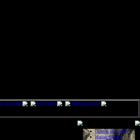
ые бедствия
животные
тайны истории
Разделы
Поиск по сайту
Наши блоги