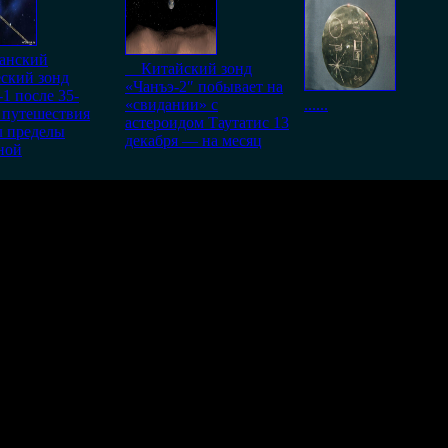
анский
Китайский зонд
ский зонд
«Чанъэ-2″ побывает на
-1 после 35-
«свидании» с
......
 путешествия
астероидом Таутатис 13
л пределы
декабря — на месяц
ной
т машины, а свет им нужен для подзарядки, вот они то копают, 
возможно только в течении
30
дней со дня публикации.