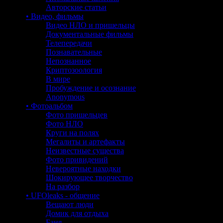
Авторские статьи
• Видео, фильмы
Видео НЛО и пришельцы
Документальные фильмы
Телепередачи
Познавательные
Непознанное
Криптозоология
В мире
Пробуждение и осознание
Anonymous
• Фотоальбом
Фото пришельцев
Фото НЛО
Круги на полях
Мегалиты и артефакты
Неизвестные существа
Фото привидений
Невероятные находки
Шокирующее творчество
На разбор
• UFOleaks - общение
Вещают люди
Домик для отдыха
Баня