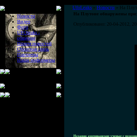
Меню сайта
UfoLeaks
»
Новости
» На Плут
На Плутоне обнаружены при
Новости
Видео
Опубликовано: 20-04-2012, 20
Фото
UFOleaks -
общение
Прием новостей
Обратная связь
Партнеры
Наши информеры
Недавно американские ученые с помощь