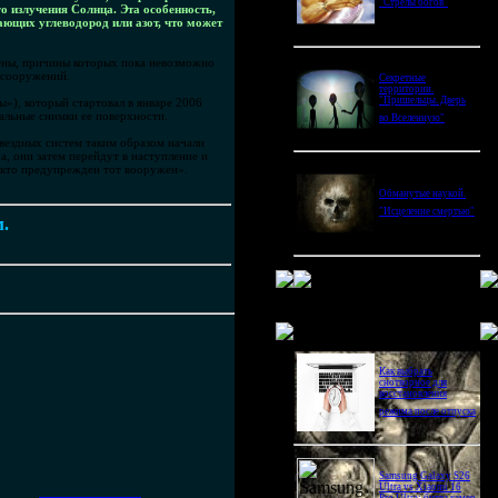
"Стрелы богов"
 излучения Солнца. Эта особенность,
ающих углеводород или азот, что может
ены, причины которых пока невозможно
 сооружений.
Секретные
территории.
"Пришельцы. Дверь
), который стартовал в январе 2006
тальные снимки ее поверхности.
во Вселенную"
звездных систем таким образом начали
, они затем перейдут в наступление и
 «кто предупрежден тот вооружен».
Обманутые наукой.
"Исцеление смертью"
м.
Новое в блогах
Как выбрать
снотворное для
восстановления
режима после отпуска
Samsung Galaxy S26
Ultra vs Xiaomi 16