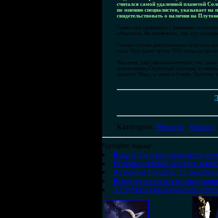
считался самой удаленной планетой Сол
по мнению специалистов, указывает на п
свидетельствовать о наличии на Плутоне
Также при сравнении с данными, получен
объяснить. Не исключено, что эту трансф
Теперь ученые рассчитывают получить до
года. При удаче летом 2015 года он проле
Впрочем, ряд уфологов считает, что даже 
колонизацию Солнечной системы, хозяевам
захватят Марс, а затем и Землю. Поэтому
Э
Категория
:
Новости
/
Космос
Читайте также:
Вокруг Сатурна вращается нев
Впервые земной аппарат выше
Астероид Таутатис 13 декабря
Вояджер пересек границу влия
У плутона обнаружились спут