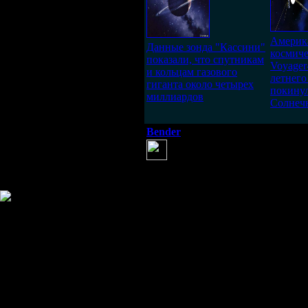
Америк
Данные зонда "Кассини"
космиче
показали, что спутникам
Voyager
и кольцам газового
летнего
гиганта около четырех
покину
миллиардов
Солнеч
Bender
(21 апреля 2012 13:52)
Возможно на Плутоне работаю
Информация
Комментировать статьи на сайте 