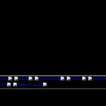
ельцы
война
планета земля
космос
стихийн
ления
авторские статьи