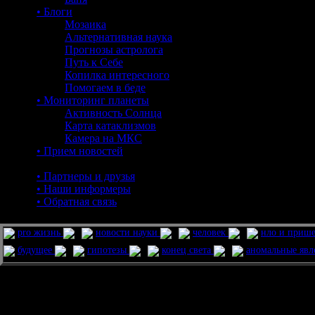
• Блоги
Мозаика
Альтернативная наука
Прогнозы астролога
Путь к Себе
Копилка интересного
Помогаем в беде
• Мониторинг планеты
Активность Солнца
Карта катаклизмов
Камера на МКС
• Прием новостей
• Партнеры и друзья
• Наши информеры
• Обратная связь
pro жизнь
новости науки
человек
нло и приш
будущее
гипотезы
конец света
аномальные яв