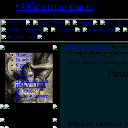
• Обратная связь
pro жизнь
новости науки
человек
нло и приш
стихийные бедствия
животные
тайны истории
авторские статьи
Меню сайта
UfoLeaks
»
Новости
» Гитлеро
Гитлером руководили инопла
Новости
Видео
Опубликовано: 7-05-2012, 21:
Фото
Раз
UFOleaks -
общение
Прием новостей
Обратная связь
Партнеры
Наши информеры
Многие силовые 