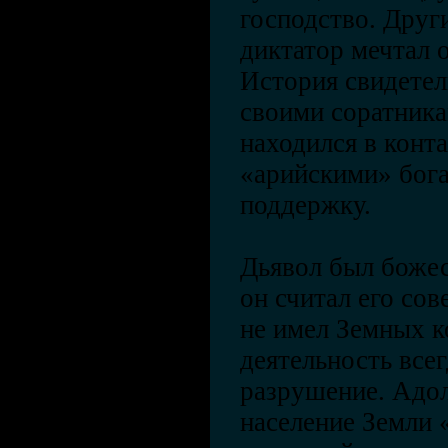
господство. Друг
диктатор мечтал 
История свидетель
своими соратника
находился в конт
«арийскими» бога
поддержку.
Дьявол был божес
он считал его со
не имел Земных ко
деятельность все
разрушение. Адол
население Земли