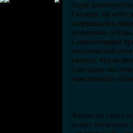
были заинтересо
Гитлера, на него 
совершались пок
неизменно остава
Современники пр
мистический отте
уверен, что явля
благодаря постоя
«внеземного обще
Фашисты свято ве
живет несколько 