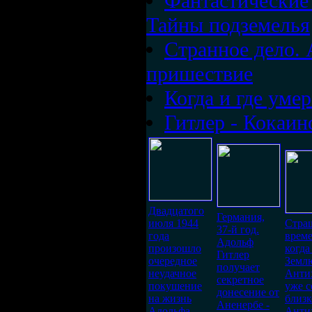
Фантастические
Тайны подземелья
Странное дело. 
пришествие
Когда и где уме
Гитлер - Кокаи
Двадцатого
Германия,
июля 1944
Стра
37-й год.
года
време
Адольф
произошло
когда
Гитлер
очередное
Земл
получает
неудачное
Анти
секретное
покушение
уже с
донесение от
на жизнь
близко
Аненербе -
Адольфа
Анти