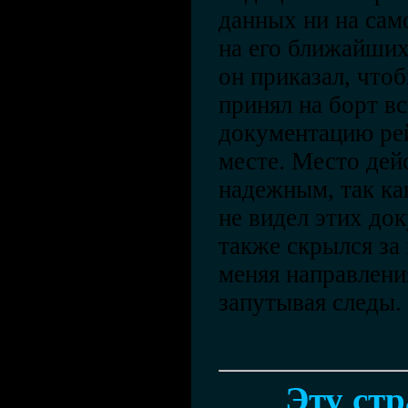
данных ни на сам
на его ближайших
он приказал, что
принял на борт 
документацию рей
месте. Место дей
надежным, так как
не видел этих до
также скрылся за 
меняя направлени
запутывая следы.
Эту ст