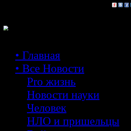
Расскажи друзьям:
• Главная
• Все Новости
Pro жизнь
Новости науки
Человек
НЛО и пришельцы