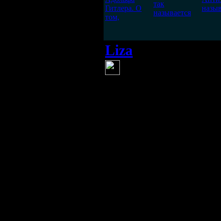
так
Гитлера. О
назы
называется
том,
Liza
(8 мая 2012 09:32)
Да, истории с 
действительно пр
скрытные и не по
Ходили слухи, что
куда-то пропал, ни
тело. Некоторые ж
что он до сих пор 
неизвестности и 
понравившихся зе