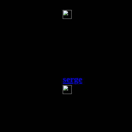
Vicious_d
(8 мая 201
Слышал, что Ги
разработкой неки
устройств, котор
летающие тарелки
быть, может, и ин
руку приложили
serge
(8 мая 2012 13:13)
Чего только не
третьего рейха. Н
слышать доводитс
Информация
Комментировать статьи на сайте 
публикации.