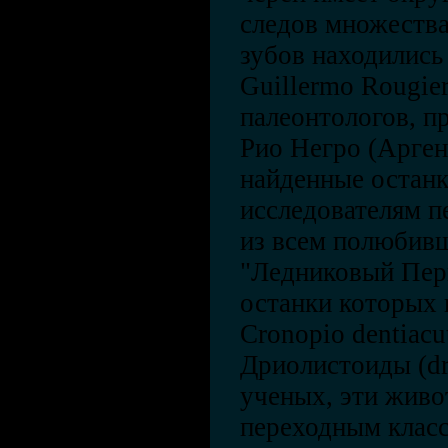
следов множества
зубов находились
Guillermo Rougie
палеонтологов, п
Рио Негро (Арген
найденные останк
исследователям п
из всем полюбивш
"Ледниковый Пер
останки которых 
Cronopio dentiacu
Дриолистоиды (dr
ученых, эти живо
переходным клас