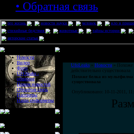
• Обратная связь
pro жизнь
новости науки
человек
нло и приш
стихийные бедствия
животные
тайны истории
авторские статьи
Меню сайта
Информация
Комментировать статьи на сайте 
Новости
публикации.
Видео
UfoLeaks
»
Новости
» Похоже 
Фото
действительно существовала
UFOleaks -
Похоже белка из мультфилма
общение
существовала
Прием новостей
Обратная связь
Опубликовано: 10-11-2011, 11
Партнеры
Раз
Наши информеры