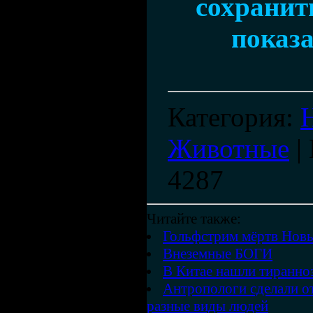
сохранить
показа
Категория
:
Животные
|
4287
Читайте также:
Гольфстрим мёртв Нов
Внеземные БОГИ
В Китае нашли тиранно
Антропологи сделали от
разные виды людей