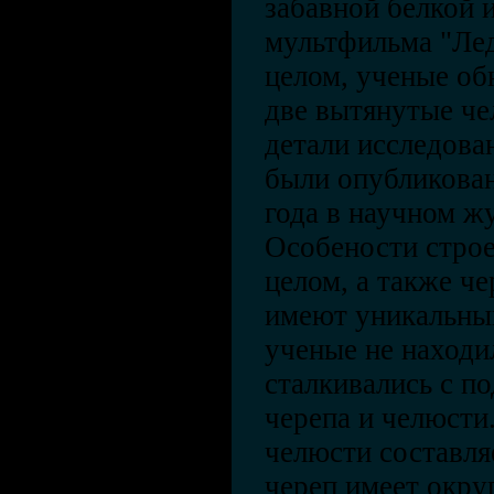
забавной белкой 
мультфильма "Ле
целом, ученые об
две вытянутые ч
детали исследова
были опубликован
года в научном жу
Особености строе
целом, а также ч
имеют уникальный
ученые не находи
сталкивались с п
черепа и челюсти
челюсти составля
череп имеет окру