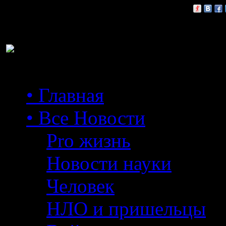
Расскажи друзьям:
• Главная
• Все Новости
Pro жизнь
Новости науки
Человек
НЛО и пришельцы