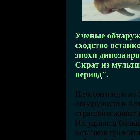
Ученые обнаруж
сходство останк
эпохи динозавро
Скрат из мульт
период".
Палеонтологи из 
обнаружили в Ар
странного животн
Их удивила боль
останков примит