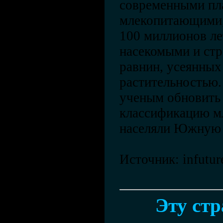
современными пл
млекопитающими,
100 миллионов ле
насекомыми и стр
равнин, усеянных
растительностью.
ученым обновить
классификацию м
населяли Южную 
Источник: infutur
Эту ст