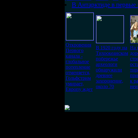
В Антарктиде в первые 
Откровения
В 1920 году на
На 
Первого
Тихоокеанском
до
канала -
побережье
стр
глобальное
археологи
ост
потепление
обнаружили
тир
отменяется,
древнее
при
Гольфстрим
захоронение,
к р
умирает,
около 70
неи
Европу ждет