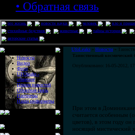
• Обратная связь
pro жизнь
новости науки
человек
нло и приш
стихийные бедствия
животные
тайны истории
авторские статьи
Меню сайта
UfoLeaks
»
Новости
» Таинств
Таинственный космический б
Новости
Видео
Опубликовано: 16-05-2012, 17
Фото
UFOleaks -
общение
Прием новостей
Обратная связь
Партнеры
Наши информеры
При этом в Доминикане,
считается особенным (о
цветов), в этом году он
носящий мистический х