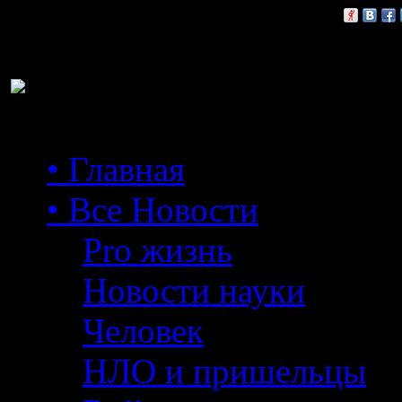
Расскажи друзьям:
• Главная
• Все Новости
Pro жизнь
Новости науки
Человек
НЛО и пришельцы