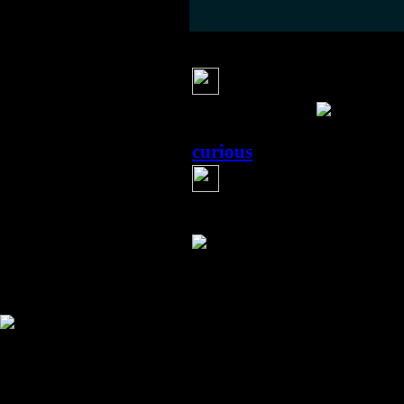
Олег Петрович
Мне неповезёт.
пасмурно.
curious
(17 мая 2012 09:42)
Я вот тоже думаю, чт
А вообще, это удивите
И так хочется посмотреть
Информация
Комментировать статьи на сайте 
публикации.