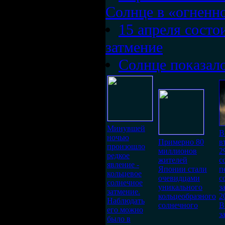
Солнце в «огненн
15 апреля состо
затмение
Солнце показал
Минувшей
В
ночью
Примерно 80
в
произошло
миллионов
2
редкое
жителей
с
явление -
Японии стали
п
кольцевое
очевидцами
с
солнечное
уникального
з
затмение.
кольцеобразного
2
Наблюдать
солнечного
В
его можно
з
было в