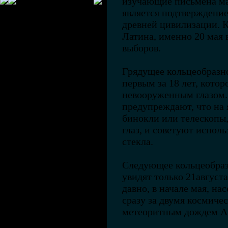
изучающие письмена ма
является подтверждение
древней цивилизации. К
Латина, именно 20 мая 
выборов.
Грядущее кольцеобразно
первым за 18 лет, кото
невооруженным глазом.
предупреждают, что на 
бинокли или телескопы,
глаз, и советуют испол
стекла.
Следующее кольцеобраз
увидят только 21августа
давно, в начале мая, н
сразу за двумя космиче
метеоритным дождем А