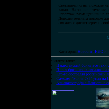
Светящиеся огни, похожие на
канала. На записи в течение 
Репортаж, размещенный на Yo
Дополнительным поводом для э
связался с диспетчером и соо
Э
Категория
:
Новости
/
НЛО и 
Читайте также:
Пакистанский боинг все-таки
Пилот британских авиалиний
Кто-то обстрелял российский а
Самолет "Боинг-737" упал на 
Авиакатастрофа в Пакистане с