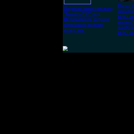
Пилот 
Падение пакистанского
авиали
"Боинга-737" под
НЛО ши
Исламабадом, которое
милю.О
произошло неделю
наибол
назад, мог
НЛО бы