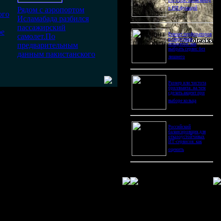
Pro Ultra: битва камер
Рядом с аэропортом
и ИИ-функций
ого
Исламабада разбился
пассажирский
ое
Ремонт перфораторов
самолет.По
и сварочных
предварительным
аппаратов: как
выбрать сервис без
данным пакистанского
лишнего
Размер или чистота
бриллианта: на чем
сделать акцент при
выборе кольца
Российский
балансировщик для
отказоустойчивых
ИТ-сервисов: как
оценить