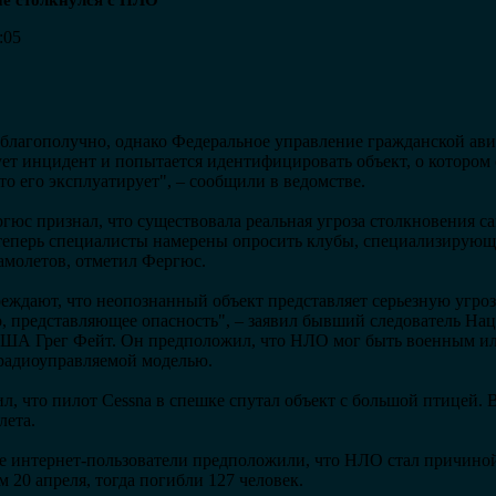
не столкнулся с НЛО
:05
 благополучно, однако Федеральное управление гражданской а
ует инцидент и попытается идентифицировать объект, о котором 
кто его эксплуатирует", – сообщили в ведомстве.
юс признал, что существовала реальная угроза столкновения с
 теперь специалисты намерены опросить клубы, специализирующ
амолетов, отметил Фергюс.
еждают, что неопознанный объект представляет серьезную угро
о, представляющее опасность", – заявил бывший следователь Нац
 США Грег Фейт. Он предположил, что НЛО мог быть военным и
радиоуправляемой моделью.
л, что пилот Cessna в спешке спутал объект с большой птицей.
лета.
 интернет-пользователи предположили, что НЛО стал причиной
 20 апреля, тогда погибли 127 человек.