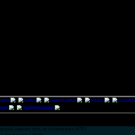
ельцы
война
планета земля
космос
стихийн
ления
авторские статьи
возможно только в течении
30
дней со дня публикации.
рский самолет чуть не столкнулся с НЛО