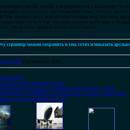
 летающую тарелку, попали в видеорепортаж о катастрофе "Боин
нескольких секунд видны три светящиеся точки, которые хаотичн
uTube, породил массу версий относительно того, что стало при
того стали слухи о том, что перед заходом на посадку в Ислам
бщил, что на пути самолета возник некий объект.
ту страницу можно сохранить в соц. сетях и показать друзья
пришельцы
|
Просмотров
: 4285
 сбили НЛО?
 наблюдал НЛО шириной в милю
виалайнер над Сирией? ("Christian Science Monitor", США)
Пакистанскую деревню после появления огненного шара в небе
амолет упал на населенный пункт