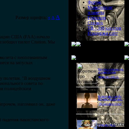
Форум
Мониторинг
планеты
A
Размер шрифта:
A
Гороскоп
A
Сонник
ТВ - 300 каналов
Поддержи сайт
виации США (FAA) начало
сообщил пилот Citation. Мы
Последнее видео
амолета с неопознанным
иеся на запусках
Короткометражка про
путешествия во
времени и эгоизм.
зу полетам. "В воздушном
ионального совета по
ли полицейским
Битва цивилизаций с
Игорем Прокопенко.
 Впрочем, напомнил он, даже
"Письма из космоса"
 падения пакистанского
Странное дело.