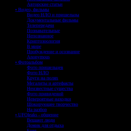
Авторские статьи
• Видео, фильмы
Видео НЛО и пришельцы
Документальные фильмы
Телепередачи
Познавательные
Непознанное
Криптозоология
В мире
Пробуждение и осознание
Anonymous
• Фотоальбом
Фото пришельцев
Фото НЛО
Круги на полях
Мегалиты и артефакты
Неизвестные существа
Фото привидений
Невероятные находки
Шокирующее творчество
На разбор
• UFOleaks - общение
Вещают люди
Домик для отдыха
Баня