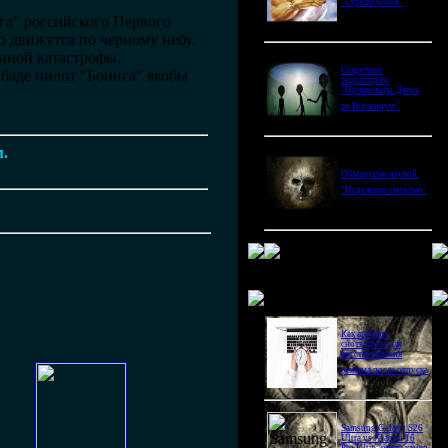
"Стрелы богов"
га" российского Первого
о движутся по черному небу.
чиной катастрофы.
Секретные
абаде пилот "Боинга" якобы
территории.
"Пришельцы. Дверь
во Вселенную"
м.
Обманутые наукой.
"Исцеление смертью"
Новое в блогах
Как выбрать
снотворное для
восстановления
режима после отпуска
Samsung Galaxy S26
Ultra vs Xiaomi 16