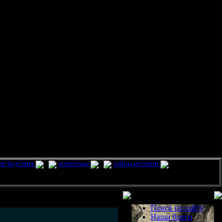
ые бедствия
животные
тайны истории
Разделы
Поиск по сайту
Наши блоги