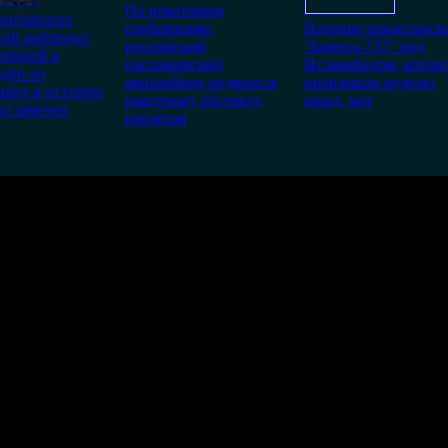
По некоторым
британских
сообщениям,
Падение пакистанск
ний наблюдал
российский
"Боинга-737" под
риной в
пассажирский
Исламабадом, котор
дин из
авиалайнер подвергся
произошло неделю
ьших в истории
ракетному обстрелу,
назад, мог
л замечен
пролетая