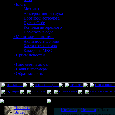
• Блоги
Мозаика
Альтернативная наука
Прогнозы астролога
Путь к Себе
Копилка интересного
Помогаем в беде
• Мониторинг планеты
Активность Солнца
Карта катаклизмов
Камера на МКС
• Прием новостей
• Партнеры и друзья
• Наши информеры
• Обратная связь
pro жизнь
новости науки
человек
нло и приш
будущее
гипотезы
конец света
аномальные яв
Меню сайта
Информация
Комментировать статьи на сайте 
Новости
UfoLeaks
»
Новости
» Пассажи
Видео