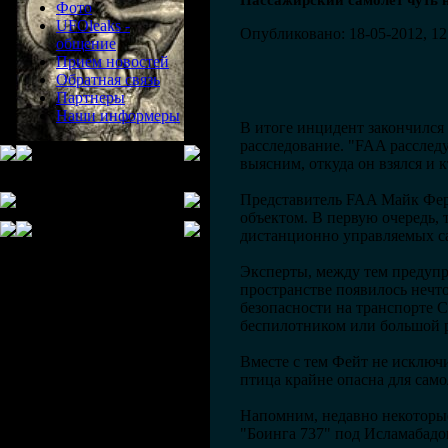
Пассажирский самолет чуть 
Фото
UFOleaks -
Опубликовано: 18-05-2012, 12
общение
Прием новостей
Обратная связь
Партнеры
Наши информеры
В итоге инцидент закончился
расследование. "FAA расслед
выясним, откуда он взялся и 
Представитель FAA Майк Ферг
объектом. В первую очередь,
дистанционно управляемых с
Эксперты, между тем предупр
пространстве появилось нечт
безопасности на транспорте
беспилотником или большой 
Вместе с тем Фейт не исключи
птица крайне опасна для само
Напомним, недавно некоторые
"Боинга 737" под Исламабадом