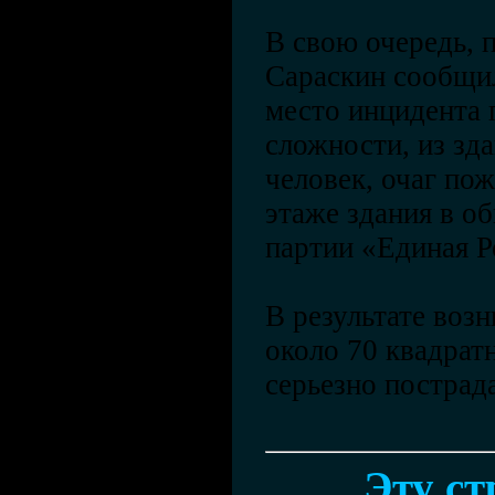
В свою очередь, 
Сараскин сообщи
место инцидента
сложности, из зд
человек, очаг по
этаже здания в о
партии «Единая Р
В результате воз
около 70 квадрат
серьезно пострад
Эту с