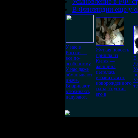
Усыновление в РФ: ст
В Финляндии еще у о
У нас в
Жуткая новость
России —
пришла из
все по-
В
Китая —
особенному.
Д
женщина
У нас даже
Ук
пыталась
обманывают
п
избавиться от
иначе.
У
новорожденного
Впаривают,
т
сына, спустив
втюхивают,
его в
надувают,