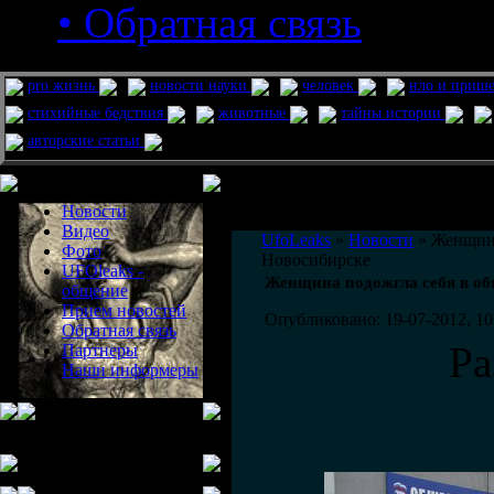
• Обратная связь
pro жизнь
новости науки
человек
нло и приш
стихийные бедствия
животные
тайны истории
авторские статьи
Меню сайта
Информация
Комментировать статьи на сайте 
Новости
публикации.
Видео
UfoLeaks
»
Новости
» Женщина
Фото
Новосибирске
UFOleaks -
Женщина подожгла себя в об
общение
Прием новостей
Опубликовано: 19-07-2012, 10
Обратная связь
Ра
Партнеры
Наши информеры