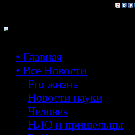
Расскажи друзьям:
• Главная
• Все Новости
Pro жизнь
Новости науки
Человек
НЛО и пришельцы