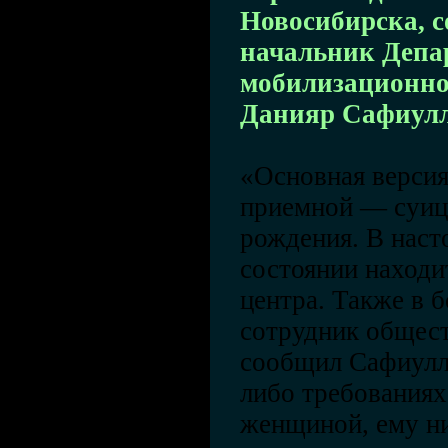
Новосибирска, 
начальник Депа
мобилизационно
Данияр Сафиул
«Основная версия
приемной — суиц
рождения. В наст
состоянии находи
центра. Также в 
сотрудник общес
сообщил Сафиулли
либо требованиях
женщиной, ему ни