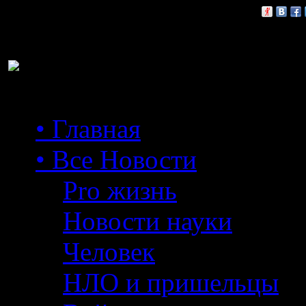
Расскажи друзьям:
• Главная
• Все Новости
Pro жизнь
Новости науки
Человек
НЛО и пришельцы