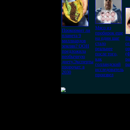
Мясо из
Прокормит ли
пробирок еще
планета 9
на один шаг
Пр
миллиардов
стало
се
землян? ООН
реальнее
о
предложила
после того,
(
необычную
как
ра
диету.Эксперты
голландский
р
пророчат: в
исследователь
2030
произвел