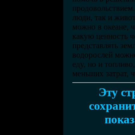
продовольствием.
люди, так и живо
можно в океане, ч
какую ценность че
представлять земл
водорослей можно
еду, но и топливо
меньших затрат, 
Эту ст
сохранит
показ