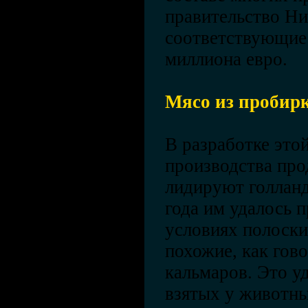
правительство Ни
соответствующие
миллиона евро.
Мясо из пробир
В разработке это
производства про
лидируют голлан
года им удалось 
условиях полоски
похожие, как гов
кальмаров. Это у
взятых у животны