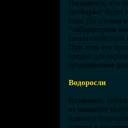
Ожидается, что п
пробирки" будет 
года. По словам и
"лабораторное мя
своим свойствам 
При этом его про
вредно для окру
традиционное раз
Водоросли
Возможно, сейчас
из наименее попу
однако в будущем
помочь в решени