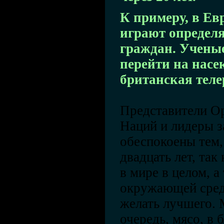
К примеру, в Ев
играют определ
граждан. Ученые
перейти на насе
британская тел
Представители О
Наций и лидеры з
обеспокоены тем,
двадцать лет, так
в мире в целом, а
окружающей среды
желать лучшего. 
очередь, мясо, в