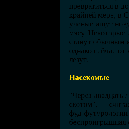
превратиться в д
крайней мере, в 
ученые ищут нов
мясу. Некоторые 
станут обычным я
однако сейчас от 
лезут.
Насекомые
"Через двадцать 
скотом", — счита
фуд-футурологии
беспроигрышная с