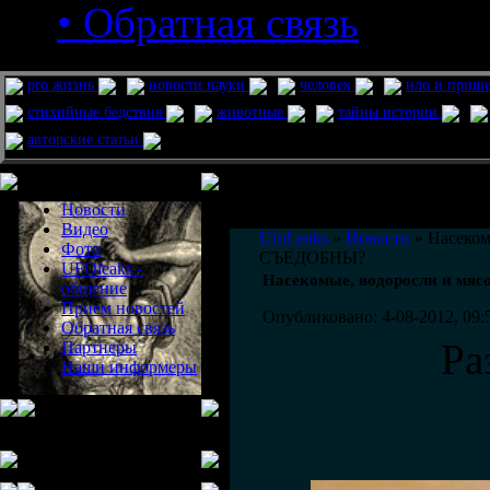
• Обратная связь
pro жизнь
новости науки
человек
нло и приш
стихийные бедствия
животные
тайны истории
авторские статьи
Меню сайта
Информация
Комментировать статьи на сайте 
Новости
публикации.
Видео
UfoLeaks
»
Новости
» Насеком
Фото
СЪЕДОБНЫ?
UFOleaks -
Насекомые, водоросли и мя
общение
Прием новостей
Опубликовано: 4-08-2012, 09:
Обратная связь
Ра
Партнеры
Наши информеры