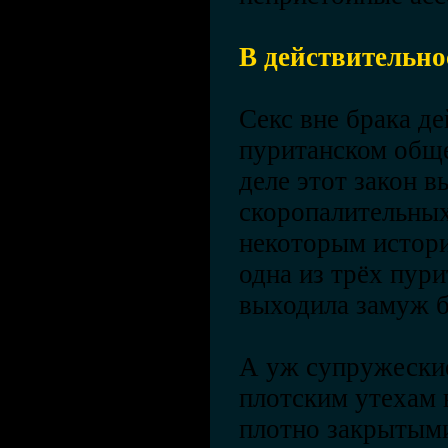
В действительно
Секс вне брака де
пуританском обще
деле этот закон 
скоропалительных
некоторым истор
одна из трёх пур
выходила замуж б
А уж супружески
плотским утехам 
плотно закрытыми