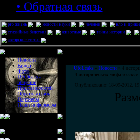
• Обратная связь
pro жизнь
новости науки
человек
нло и приш
стихийные бедствия
животные
тайны истории
авторские статьи
Меню сайта
Информация
Комментировать статьи на сайте 
Новости
публикации.
Видео
UfoLeaks
»
Новости
» 4 истор
Фото
4 исторических мифа о сексе
UFOleaks -
общение
Опубликовано: 18-09-2012, 19
Прием новостей
Разм
Обратная связь
Партнеры
Наши информеры