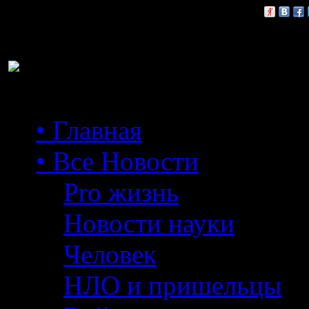
Расскажи друзьям:
• Главная
• Все Новости
Pro жизнь
Новости науки
Человек
НЛО и пришельцы