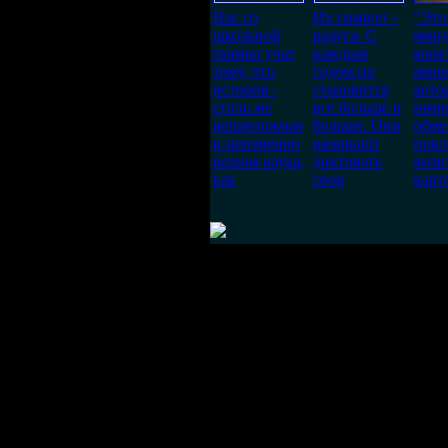
Нас со
Их символ –
"Это
школьной
радуга. С
мин
скамьи учат
каждым
конк
тому, что
годом их
мине
история -
становится
кото
столь же
все больше и
начи
непреложная
больше. Они
обме
и неизменно
начинают
покл
верная наука,
диктовать
виз
как
свои
карт