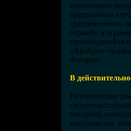
крестьянина перв
превратилась сег
средневекового в
отражён в огромн
произведений иск
«Храброе сердце
Фигаро».
В действительно
Исторических до
свидетельствующи
которому господи
крестьянских жён,