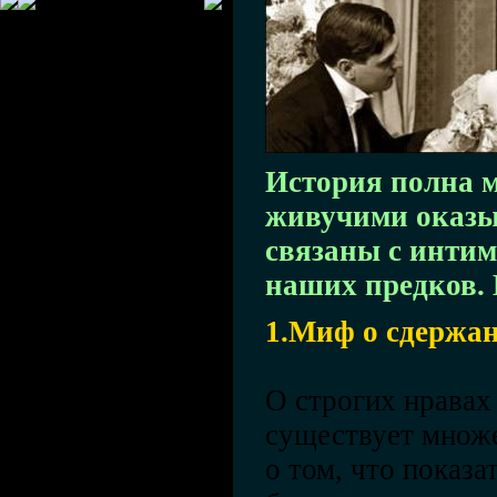
История полна м
живучими оказыв
связаны с инти
наших предков
1.Миф о сдержа
О строгих нравах
существует множ
о том, что показа