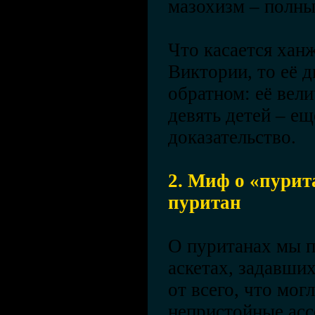
мазохизм – полны
Что касается хан
Виктории, то её д
обратном: её вели
девять детей – ещ
доказательство.
2. Миф о «пурит
пуритан
О пуританах мы п
аскетах, задавши
от всего, что мог
непристойные асс