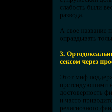
слабость были ве
развода.
А свое название 
оправдывать толь
3. Ортодоксальн
сексом через пр
Этот миф поддер
претендующими н
достоверность фи
и часто приводит
религиозного фан