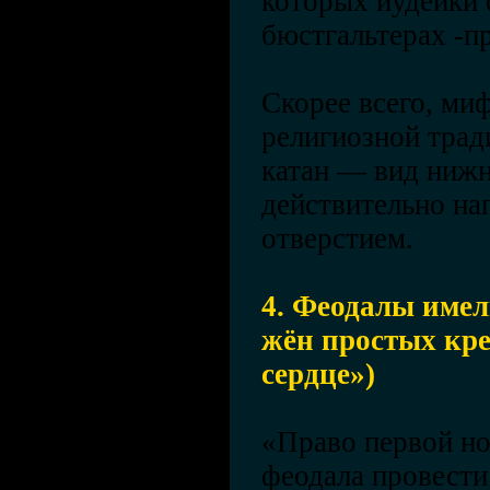
которых иудейки 
бюстгальтерах -пр
Скорее всего, ми
религиозной трад
катан — вид ниж
действительно на
отверстием.
4. Феодалы имел
жён простых кре
сердце»)
«Право первой но
феодала провести