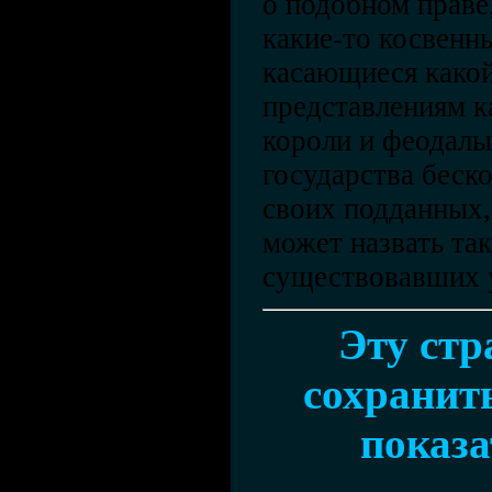
о подобном праве,
какие-то косвенны
касающиеся какой
представлениям к
короли и феодалы
государства беск
своих подданных, 
может назвать так
существовавших у
Эту ст
сохранить
показа