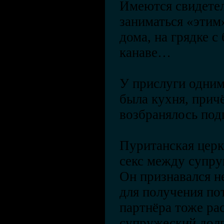
Имеются свидетел
заниматься «этим
дома, на грядке с
канаве…
У прислуги одним
была кухня, прич
возбранялось под
Пуританская церк
секс между супру
Он признавался н
для получения по
партнёра тоже ра
супружеский долг