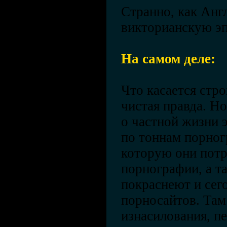
Странно, как Анг
викторианскую эп
На самом деле:
Что касается стро
чистая правда. Н
о частной жизни 
по тоннам порног
которую они потр
порнографии, а та
покраснеют и сег
порносайтов. Там 
изнасилования, пе