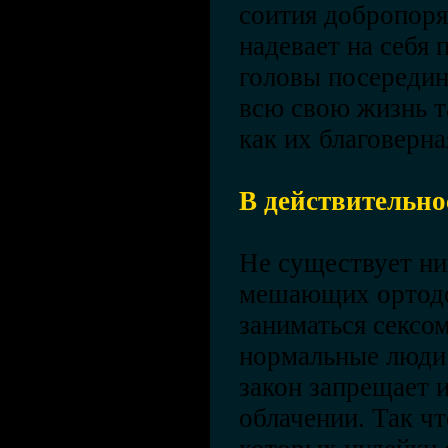
соития добропоря
надевает на себя
головы посередин
всю свою жизнь та
как их благоверн
В действительно
Не существует ни
мешающих ортодо
заниматься сексом
нормальные люди 
закон запрещает и
облачении. Так чт