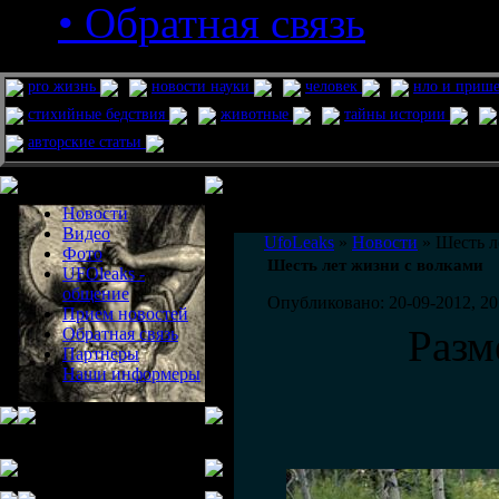
• Обратная связь
pro жизнь
новости науки
человек
нло и приш
стихийные бедствия
животные
тайны истории
авторские статьи
Меню сайта
Информация
Комментировать статьи на сайте 
Новости
публикации.
Видео
UfoLeaks
»
Новости
» Шесть л
Фото
Шесть лет жизни с волками
UFOleaks -
общение
Опубликовано: 20-09-2012, 20
Прием новостей
Разм
Обратная связь
Партнеры
Наши информеры