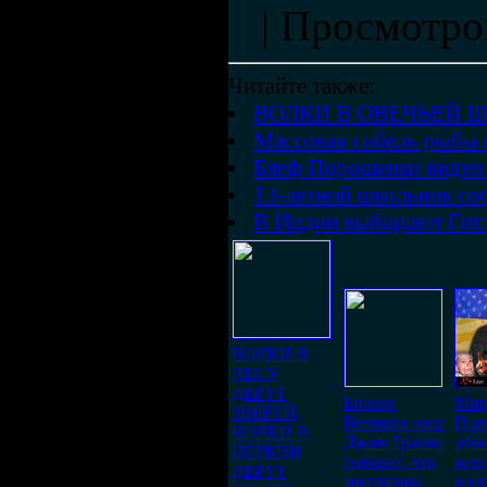
|
Просмотро
Читайте также:
ВОЛКИ В ОВЕЧЬЕЙ Ш
Массовая гибель рыбы 
Блеф Порошенко виден
13-летний школьник соб
В Индии выбирают Гитл
ВОЛКИ В
ЛЕСУ
ДЕРУТ
Биолог
Мир
ЗВЕРЕЙ,
Великих озер
Пор
ВОЛКИ В
Джим Гразио
обма
ЦЕРКВИ
говорит, что
вет
ДЕРУТ
миллионы
воо