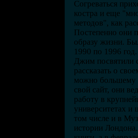
Согреваться при
костра и еще "м
методов", как ра
Постепенно они п
образу жизни. Был
1990 по 1996 год
Джим посвятили с
рассказать о свое
можно большему ч
свой сайт, они в
работу в крупней
университетах и 
том числе и в Му
истории Лондона
книги, а в феврал