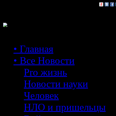
Расскажи друзьям:
• Главная
• Все Новости
Pro жизнь
Новости науки
Человек
НЛО и пришельцы