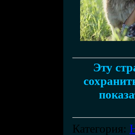
Эту ст
сохранить
показа
Категория
: