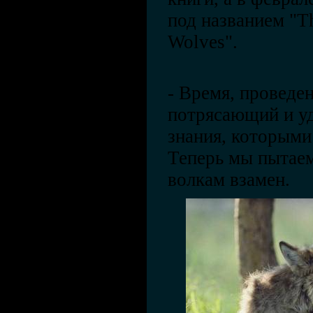
под названием "Th
Wolves".
- Время, проведен
потрясающий и у
знания, которыми
Теперь мы пытаем
волкам взамен.