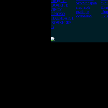
ЛЮДЕЙ.
экземпляров
сил
ВОЛКИ В
мертвой
Джи
ЛЕСУ
рыбы, в
эфир
БРЮХО
основном,
TV 
НАБИВАЮТ,
ВОЛКИ ЖЕ
В