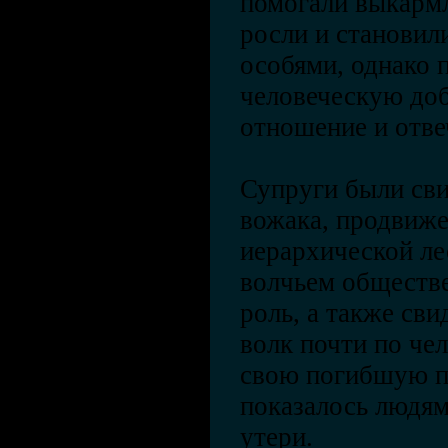
помогали выкармли
росли и станови
особями, однако
человеческую до
отношение и отв
Супруги были сви
вожака, продвиже
иерархической ле
волчьем обществ
роль, а также сви
волк почти по че
свою погибшую по
показалось людям,
утери.