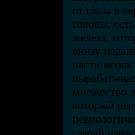
от глаза в в
головы, ест
железа, кот
внизу недал
части мозга
вырабатывае
множество д
который ре
неврологиче
самый извес