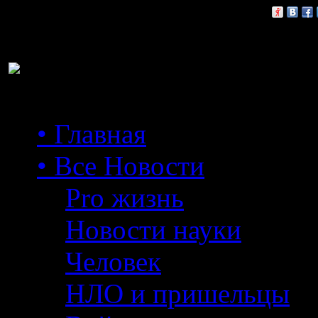
Расскажи друзьям:
• Главная
• Все Новости
Pro жизнь
Новости науки
Человек
НЛО и пришельцы