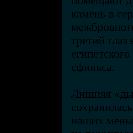
помещают д
камень в се
межбровного
третий глаз 
египетского
сфинкса.
Лишняя «ды
сохранилась
наших мень