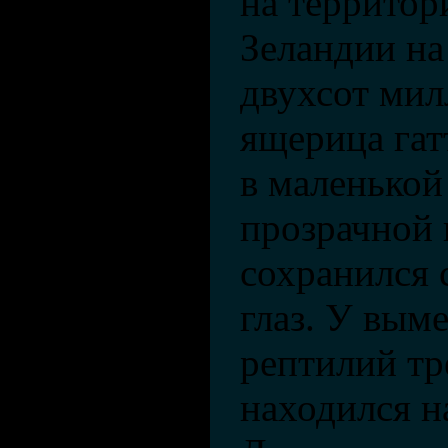
на территор
Зеландии на
двухсот мил
ящерица гат
в маленькой
прозрачной 
сохранился
глаз. У вым
рептилий тр
находился н