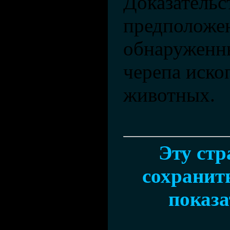
Доказательс
предположе
обнаруженн
черепа иск
животных.
Эту ст
сохранить
показа