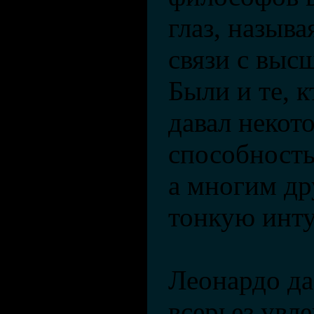
глаз, называ
связи с выс
Были и те, к
давал неко
способность
а многим д
тонкую инт
Леонардо да
всерьез увл