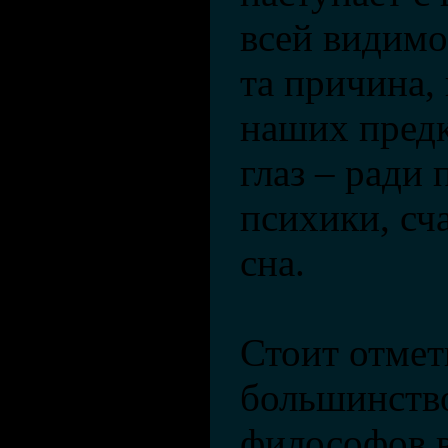
всей видимо
та причина,
наших предк
глаз – ради
психики, сч
сна.
Стоит отмет
большинств
философов в