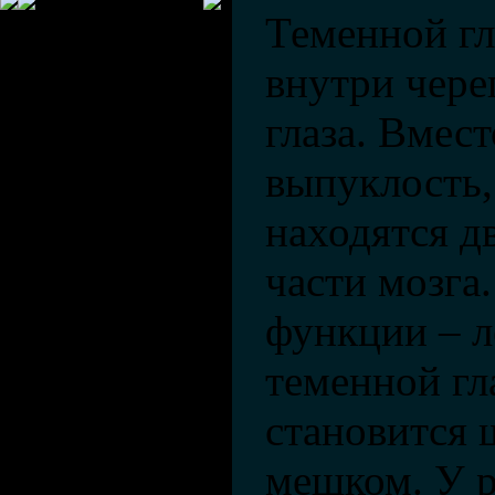
Теменной гл
внутри чере
глаза. Вмест
выпуклость,
находятся д
части мозга
функции – ле
теменной гла
становится
мешком. У 