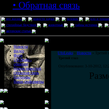
• Обратная связь
pro жизнь
новости науки
человек
нло и приш
стихийные бедствия
животные
тайны истории
авторские статьи
Меню сайта
Информация
Комментировать статьи на сайте 
Новости
публикации.
Видео
UfoLeaks
»
Новости
» Третий 
Фото
Третий глаз
UFOleaks -
общение
Опубликовано: 3-10-2012, 12:
Прием новостей
Разм
Обратная связь
Партнеры
Наши информеры