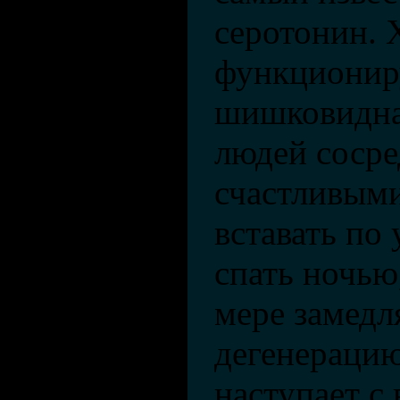
серотонин.
функциони
шишковидная
людей соср
счастливыми
вставать по
спать ночью,
мере замедл
дегенерацию
наступает с