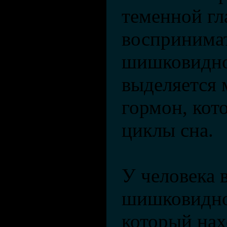
теменной гл
воспринимать
шишковидно
выделяется 
гормон, кот
циклы сна.
У человека 
шишковидно
который нах