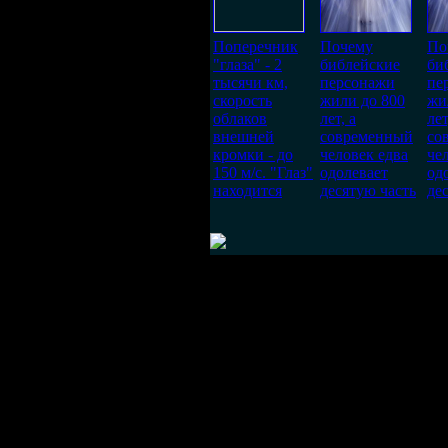
Поперечник
Почему
По
"глаза" - 2
библейские
би
тысячи км,
персонажи
пе
скорость
жили до 800
жи
облаков
лет, а
лет
внешней
современный
со
кромки - до
человек едва
че
150 м/с. "Глаз"
одолевает
од
находится
десятую часть
де