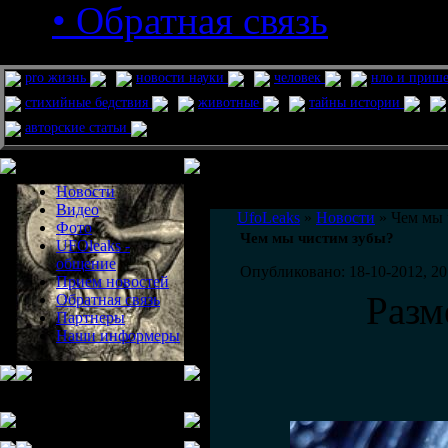
• Обратная связь
pro жизнь
новости науки
человек
нло и приш
стихийные бедствия
животные
тайны истории
авторские статьи
Меню сайта
Информация
Комментировать статьи на сайте 
Новости
публикации.
Видео
UfoLeaks
»
Новости
» Чем мы 
Фото
Чем мы чистим зубы?
UFOleaks -
общение
Опубликовано: 18-10-2012, 20
Прием новостей
Разм
Обратная связь
Партнеры
Наши информеры