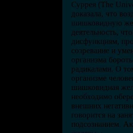
Суррея (The Univer
доказала, что воз
шишковидную жел
деятельность, чт
дисфункциям, про
созревание и уме
организма бороть
радикалами. О то
организме челове
шишковидная желе
необходимо обере
внешних негатив
говорится на заня
подсознанием. А