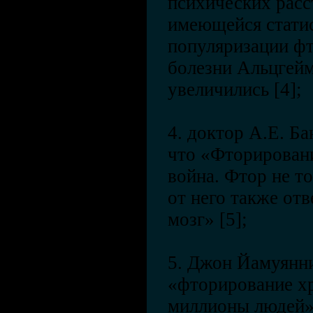
психических расс
имеющейся статис
популяризации фт
болезни Альцгейм
увеличились [4];
4. доктор А.Е. Ба
что «Фторирован
война. Фтор не то
от него также от
мозг» [5];
5. Джон Йамуянни
«фторирование х
миллионы людей» 