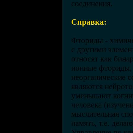
соединения.
Справка:
Фториды - химич
с другими элемен
относят как бина
ионные фториды, 
неорганические 
являются нейрото
уменьшают когни
человека (изучени
мыслительная сп
память, т.е. дела
Управление по ко