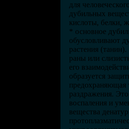
для человеческог
дубильных вещест
кислоты, белки, ж
* основное дубил
обусловливают д
растения (танин).
раны или слизист
его взаимодействи
образуется защит
предохраняющая т
раздражения. Это
воспаления и уме
вещества денату
протоплазматичес