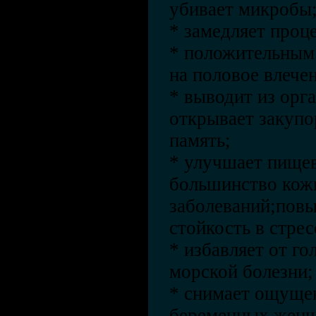
убивает микробы
* замедляет проц
* положительным 
на половое влече
* выводит из орг
открывает закупо
память;
* улучшает пищев
большинство кож
заболеваний;пов
стойкость в стре
* избавляет от г
морской болезни;
* снимает ощуще
беременных женщ