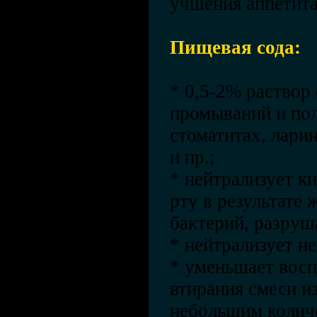
учшения аппетита
Пищевая сода:
* 0,5-2% раствор
промываний и пол
стоматитах, лари
и пр.;
* нейтрализует к
рту в результате
бактерий, разруш
* нейтрализует н
* уменьшает восп
втирания смеси и
небольшим колич