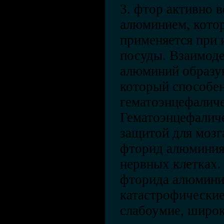
3. фтор активно в
алюминием, кото
применяется при 
посуды. Взаимоде
алюминий образу
который способен
гематоэнцефаличе
Гематоэнцефалич
защитой для мозга
фторид алюминия
нервных клетках.
фторида алюмини
катастрофические
слабоумие, широк