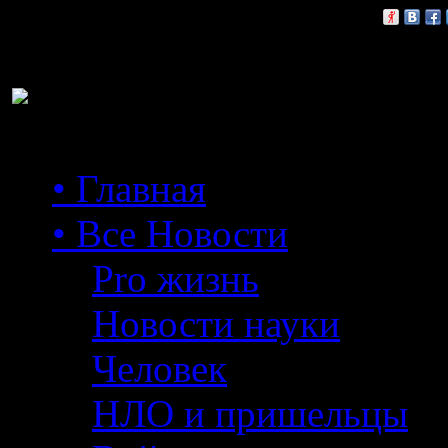
Расскажи друзьям:
• Главная
• Все Новости
Pro жизнь
Новости науки
Человек
НЛО и пришельцы