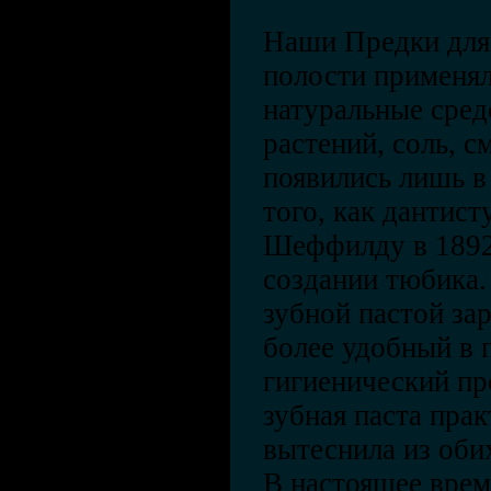
Наши Предки для
полости применя
натуральные средс
растений, соль, с
появились лишь в
того, как дантис
Шеффилду в 1892
создании тюбика.
зубной пастой за
более удобный в 
гигиенический пр
зубная паста пра
вытеснила из обих
В настоящее врем