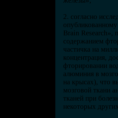
железы»;
2. согласно иссл
опубликованному 
Brain Research», 
содержанием фтор
частичка на милл
концентрация, до
фторировании во
алюминия в мозго
на крысах), что 
мозговой ткани а
тканей при болез
некоторых других