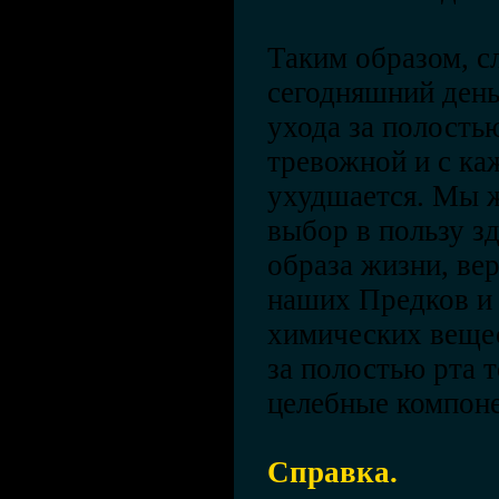
Таким образом, с
сегодняшний день
ухода за полостью
тревожной и с ка
ухудшается. Мы ж
выбор в пользу з
образа жизни, ве
наших Предков и
химических вещес
за полостью рта 
целебные компон
Справка.