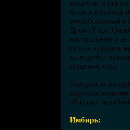
веществ, и порош
является зубной
разработанный в
Древо Рода. Он в
натуральные и це
сухой порошок и
кору дуба, порош
пищевую соду.
Каждый из входящ
порошка компонен
обладает целебны
Имбирь: