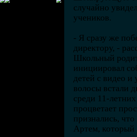
случайно увидел
учеников.
- Я сразу же поб
директору, - рас
Школьный родит
инициировал со
детей с видео и
волосы встали д
среди 11-летни
процветает про
признались, что 
Артем, который 