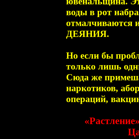
ювенальщина. 
воды в рот набр
отмалчиваются
ДЕЯНИЯ.
Но если бы проб
только лишь од
Сюда же примеш
наркотиков, або
операций, вакцин
«Растление
Ца