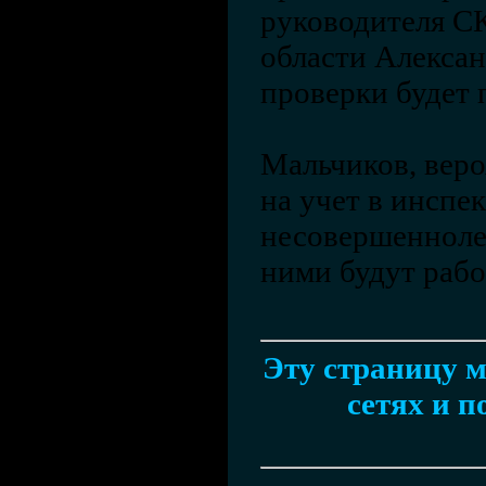
руководителя С
области Алексан
проверки будет 
Мальчиков, веро
на учет в инспе
несовершеннолет
ними будут рабо
Эту страницу м
сетях и п