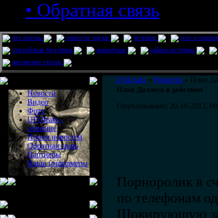
• Обратная связь
pro жизнь
новости науки
человек
нло и приш
стихийные бедствия
животные
тайны истории
авторские статьи
Меню сайта
UfoLeaks
»
Новости
» План Да
План Даллеса в действии
Новости
Видео
Опубликовано: 20-10-2012, 08
Фото
UFOleaks -
общение
Прием новостей
Обратная связь
Партнеры
Наши информеры
Порноролик в с
по телефонам од
Шокирующую зап