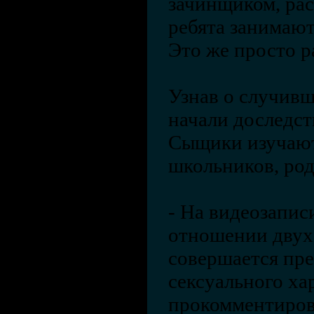
зачинщиком, рас
ребята занимают
Это же просто р
Узнав о случивш
начали доследст
Сыщики изучают
школьников, род
- На видеозапис
отношении двух
совершается пр
сексуального хар
прокомментиро