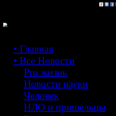
Расскажи друзьям:
• Главная
• Все Новости
Pro жизнь
Новости науки
Человек
НЛО и пришельцы