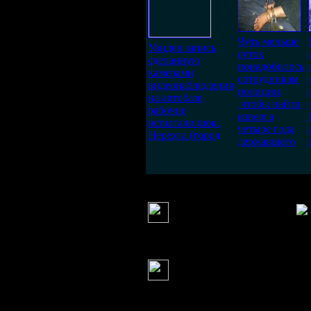
Чуть меньше
Увидев запись,
суток
сделанную
понадобилось
камерами
сотрудникам
видеонаблюдения
полиции,
на автобазе,
чтобы найти
рабочие
изверга
испытали шок.
четыре года
Нерехта (город
державшего
Мария
(20 октября 20
я в обмороке.
Алексей
(21 октября 
Убить человека
могут, не моргнув