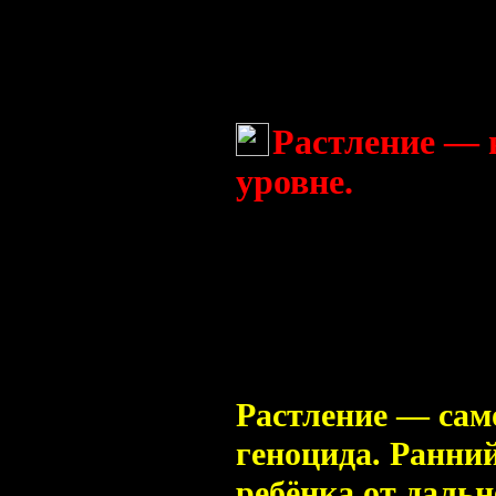
бегают... Разблок
психологических 
Fjodor
(21 октября 201
Растление — 
уровне.
Глупый судит о ч
мудрый судит по 
Перун.
Растление — сам
геноцида. Ранни
ребёнка от даль