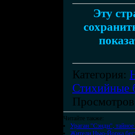
Эту ст
сохранить
показа
Категория
:
Стихийные 
Просмотров
Читайте также:
Ураган "Сэнди", тайно
Жители Нью-Йорка бегу