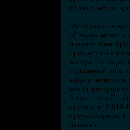
болот занесло кр
Метеорологи пре
«Сэнди» может с
арктическим фро
превратиться в с
который за недел
подлинный хаос в
надвигающегося у
могут пострадать
Хэмпшир и Огайо
президент США Б
предвыборную ка
активно.