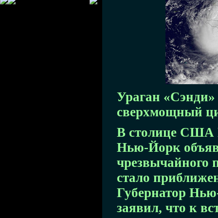
Ураган «Сэнди» 
сверхмощный ц
В столице США 
Нью-Йорк объя
чрезвычайного 
стало приближен
Губернатор Нью
заявил, что к вс