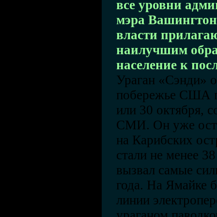
все уровни адми
мэра Вашингтон
власти прилагаю
наилучшим обра
население к пос
Ураган «Сэнди» о
побережье США п
или 30 октября, 
СМИ. Он уже ост
на Карибских ост
стали не менее 38
вызвал самые сил
года. На Ямайке 
линии электропе
ураганом паводко