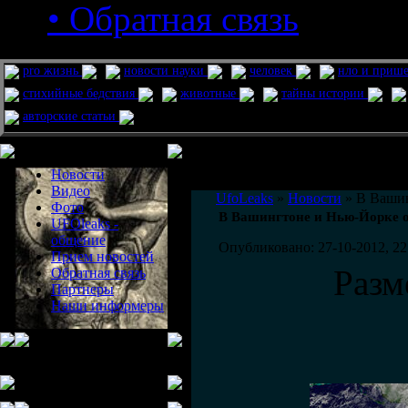
• Обратная связь
pro жизнь
новости науки
человек
нло и приш
стихийные бедствия
животные
тайны истории
авторские статьи
Меню сайта
Информация
Комментировать статьи на сайте 
Новости
публикации.
Видео
UfoLeaks
»
Новости
» В Вашин
Фото
В Вашингтоне и Нью-Йорке 
UFOleaks -
общение
Опубликовано: 27-10-2012, 22
Прием новостей
Разм
Обратная связь
Партнеры
Наши информеры