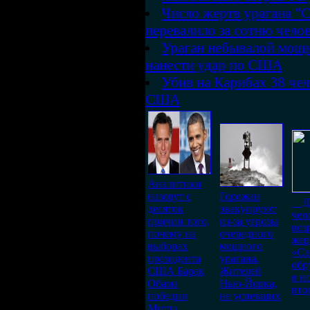
Число жертв урагана "С
перевалило за сотню чело
Ураган небывалой мощн
нанести удар по США
Убив на Карибах 38 чел
США
Аналитики
назовут с
Горожан
До
десяток
эвакуируют
чел
причин того,
из-за угрозы
воз
почему на
очередного
жер
выборах
мощного
«Сэ
президента
урагана.
обр
США Барак
Жителей
в н
Обама
Нью-Йорка,
вто
победил
не успевших
Митта