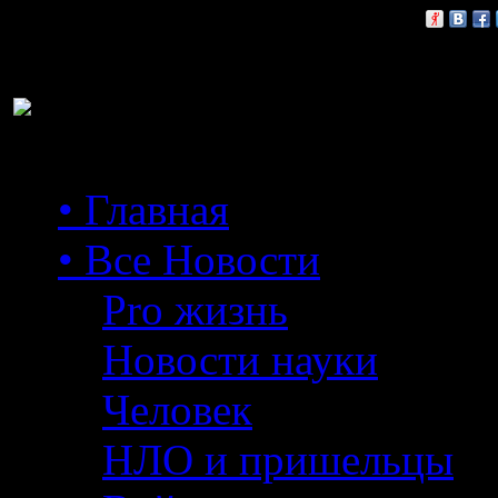
Расскажи друзьям:
• Главная
• Все Новости
Pro жизнь
Новости науки
Человек
НЛО и пришельцы