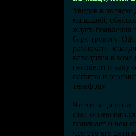
Увидев в коляске
малышей, обеспок
ждать появления 
баре тревогу. Оф
разыскать незада
находился в зоне
неизвестно какую
напитка и разгов
телефону.
Чести ради стоит 
стал отнекиваться
понимает о чем ид
что это его дети 