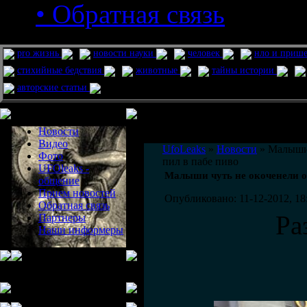
• Обратная связь
pro жизнь
новости науки
человек
нло и приш
стихийные бедствия
животные
тайны истории
авторские статьи
Меню сайта
Информация
Комментировать статьи на сайте 
Новости
публикации.
Видео
UfoLeaks
»
Новости
» Малыши 
Фото
пил в пабе пиво
UFOleaks -
Малыши чуть не окоченели от
общение
Прием новостей
Опубликовано: 11-12-2012, 18
Обратная связь
Ра
Партнеры
Наши информеры