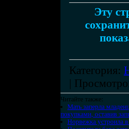
Эту ст
сохранит
показ
Категория
:
|
Просмотро
Читайте также:
Мать заперла младенц
покупками, оставив зап
Норвежка устроила в