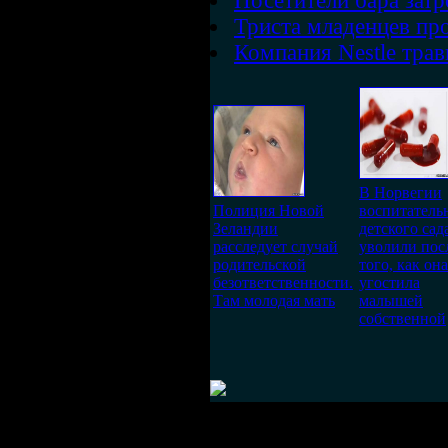
Посетители бара зат
Триста младенцев про
Компания Nestle трав
В Норвегии
Полиция Новой
воспитатель
Зеландии
детского сад
расследует случай
уволили пос
родительской
того, как она
безответственности.
угостила
Там молодая мать
малышей
собственной