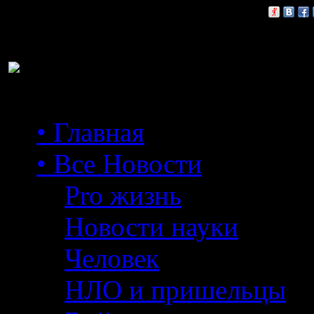
Расскажи друзьям:
• Главная
• Все Новости
Pro жизнь
Новости науки
Человек
НЛО и пришельцы