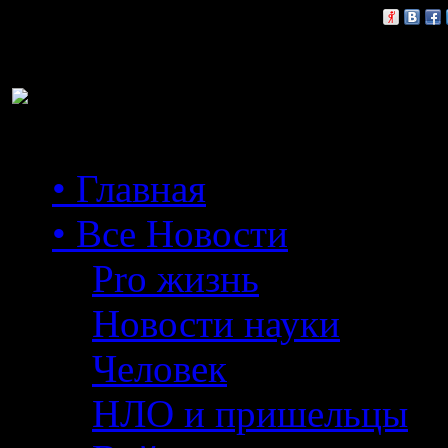
Расскажи друзьям:
• Главная
• Все Новости
Pro жизнь
Новости науки
Человек
НЛО и пришельцы