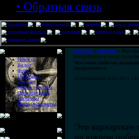
• Обратная связь
pro жизнь
новости науки
человек
нло и приш
стихийные бедствия
животные
тайны истории
авторские статьи
Меню сайта
UfoLeaks
»
Новости
» Массовы
употребления в пищу продол
Новости
Массовые убийства дельфино
Видео
продолжаются
Фото
UFOleaks -
Опубликовано: 8-01-2013, 13:
общение
Прием новостей
Обратная связь
Партнеры
Наши информеры
Эти варварские 
на южном побер