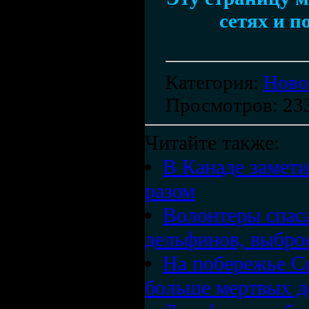
сетях и п
Категория
:
Ново
Просмотров
: 23
Читайте также:
В Канаде замет
разом
Волонтеры спас
дельфинов, выбро
На побережье Со
больше мертвых д