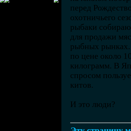
перед Рождество
охотничьего сез
рыбаки собираю
для продажи мяс
рыбных рынках.
по цене около 1
килограмм. В Я
спросом пользуе
китов.
И это люди?
Эту страницу м