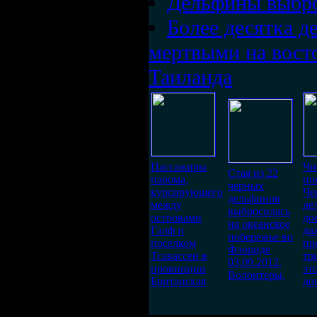
Дельфины выбро
Более десятка 
мертвыми на вост
Таиланда
Пассажиры
Чи
Стая из 22
парома,
по
черных
курсирующего
Че
дельфинов
между
де
выбросилась
островами
до
на океанское
Галф и
да
побережье во
поселком
пр
Флориде
Тсавассен в
тр
03.09.2012.
провинции
эт
Волонтеры,
Британская
до