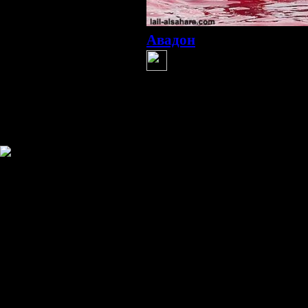
Авадон
(9 января 2013 10:34)
Люди везде жестоки.
Наши женщины носят 
пока это продолжается, я 
Информация
Комментировать статьи на сайте 
публикации.