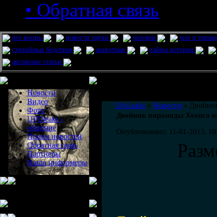
• Обратная связь
pro жизнь
новости науки
человек
нло и приш
стихийные бедствия
животные
тайны истории
авторские статьи
Меню сайта
Информация
Комментировать статьи на сайте 
Новости
публикации.
Видео
UfoLeaks
»
Новости
» Двойник
Фото
Двойник пирамиды Хеопса на
UFOleaks -
общение
Опубликовано: 11-01-2013, 10
Прием новостей
Разм
Обратная связь
Партнеры
Наши информеры