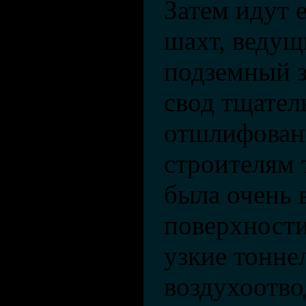
Затем идут 
шахт, ведущ
подземный з
свод тщател
отшлифован
строителям 
была очень 
поверхности
узкие тонне
воздухоотво