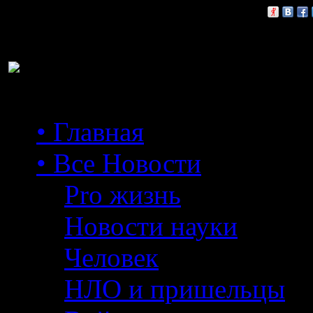
Расскажи друзьям:
• Главная
• Все Новости
Pro жизнь
Новости науки
Человек
НЛО и пришельцы