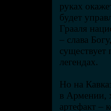
руках окаже
будет управ
Грааля наци
– слава Богу
существует 
легендах.
Но на Кавка
в Армении, 
артефакт – 