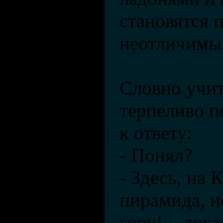
становятся 
неотличимы
Словно учит
терпеливо п
к ответу:
- Понял?
- Здесь, на 
пирамида, н
гору! – дог