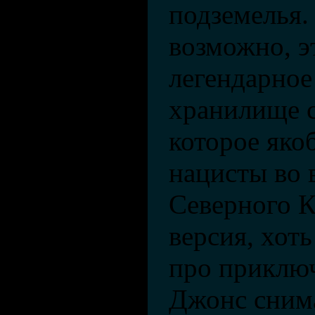
подземелья.
возможно, э
легендарное
хранилище с
которое яко
нацисты во 
Северного К
версия, хот
про приклю
Джонс снима