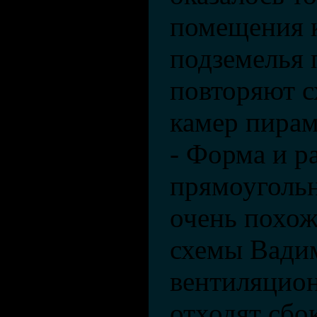
помещения к
подземелья 
повторяют с
камер пира
- Форма и р
прямоуголь
очень похож
схемы Вадим
вентиляцион
отходят сбо