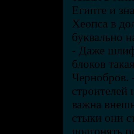
Египте и зн
Хеопса в до
буквально н
- Даже шли
блоков такая
Чернобров. 
строителей 
важна внешн
стыки они с
подгонять п