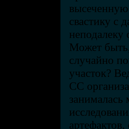
высеченную
свастику с д
неподалеку 
Может быть,
случайно по
участок? Ве
СС организа
занималась
исследовани
артефактов,