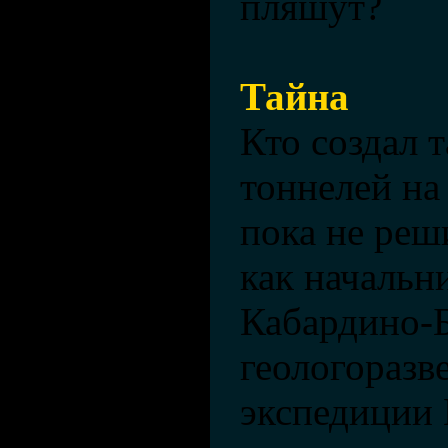
пляшут?
Тайна
Кто создал 
тоннелей на
пока не реш
как начальн
Кабардино-
геологоразв
экспедиции 