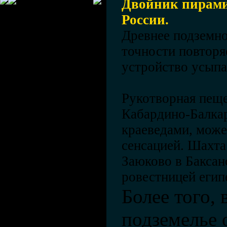
Двойник пирами
России.
Древнее подземно
точности повторя
устройство усып
Рукотворная пеще
Кабардино-Балка
краеведами, може
сенсацией. Шахта
Заюково в Баксан
ровестницей егип
Более того, 
подземелье 