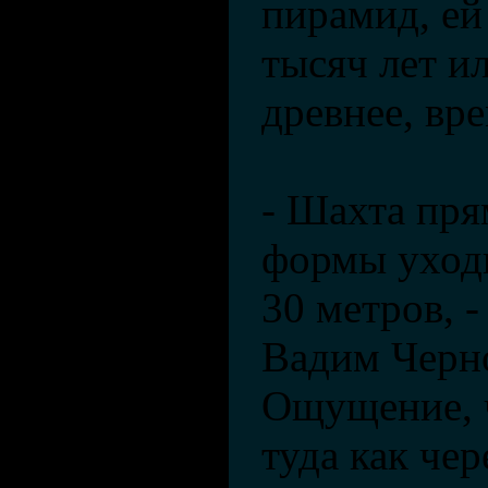
пирамид, ей
тысяч лет и
древнее, вр
- Шахта пр
формы уходи
30 метров, -
Вадим Черно
Ощущение, 
туда как чер