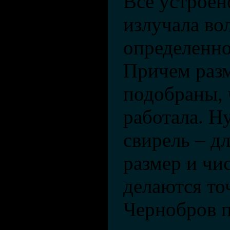
Все устроен
излучала во
определенно
Причем разм
подобраны, 
работала. Ну
свирель – дл
размер и чи
делаются то
Чернобров п