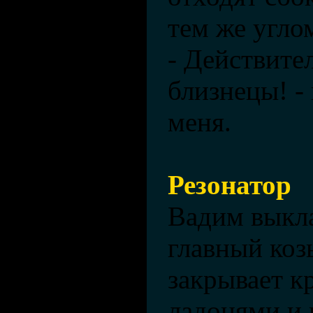
тем же угло
- Действите
близнецы! -
меня.
Резонатор
Вадим выкл
главный коз
закрывает к
ладонями и 