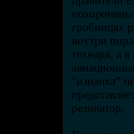
правители Е
похоронены
гробницах р
внутри пира
технаря, а 
авиационны
"изнанка” 
представляе
резонатор.