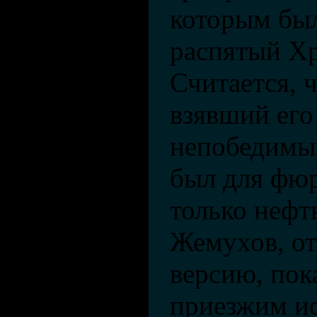
которым бы
распятый Хр
Считается, ч
взявший его 
непобедимым
был для фюр
только неф
Жемухов, от
версию, пок
приезжим и