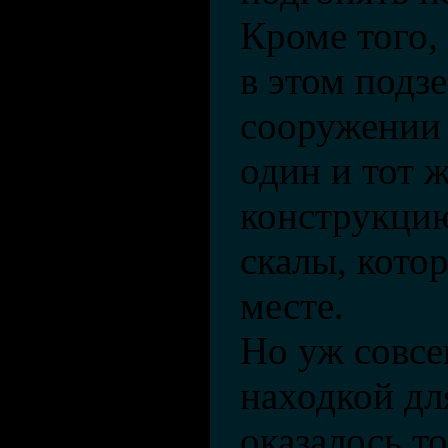
Кроме того,
в этом подз
сооружении 
один и тот 
конструкци
скалы, кото
месте.
Но уж совс
находкой дл
оказалось т