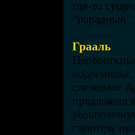
где-то сущес
"парадный” 
Грааль
Первооткры
подземелья,
спелеолог А
предложил 
романтичну
гипотезу пр