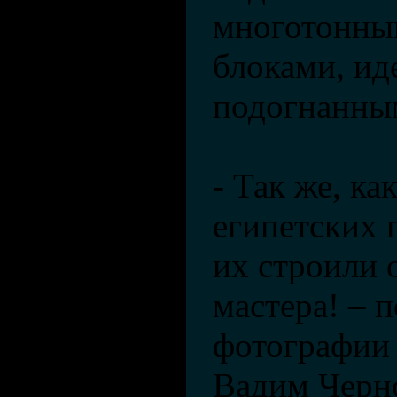
многотонны
блоками, ид
подогнанным
- Так же, ка
египетских 
их строили 
мастера! – 
фотографии
Вадим Черн