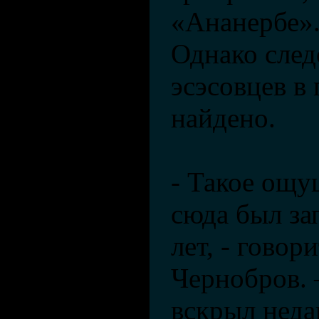
«Ананербе»
Однако след
эсэсовцев в
найдено.
- Такое ощу
сюда был за
лет, - говор
Чернобров. 
вскрыл неда