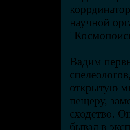
коррдинато
научной орг
"Космопоис
Вадим перв
спелеологов
открытую м
пещеру, зам
сходство. О
бывал в экс