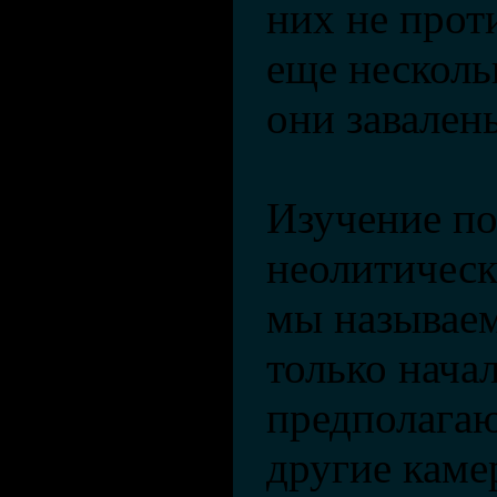
них не прот
еще несколь
они завален
Изучение п
неолитическ
мы называем
только нача
предполагаю
другие каме