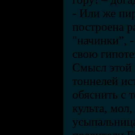
- Или же пи
построена р
"начинки”, 
свою гипоте
Смысл этой 
тоннелей ис
обяснить с 
культа, мол,
усыпальниц