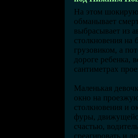
На этом шокирую
обманывает смерт
выбрасывает из а
столкновения на 
грузовиком, а пот
дороге ребенка, в
сантиметрах прое
Маленькая девочк
окно на проезжую
столкновения и ок
фуры, движущейся
счастью, водител
среагировать и де