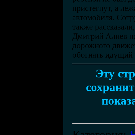
пристегнут, а леж
автомобиля. Сот
также рассказали,
Дмитрий Алиев н
дорожного движе
обогнать идущий 
Эту ст
сохранить
показ
Категория
: