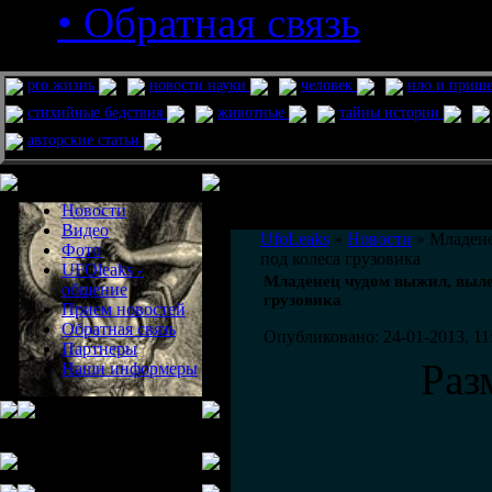
• Обратная связь
pro жизнь
новости науки
человек
нло и приш
стихийные бедствия
животные
тайны истории
авторские статьи
Меню сайта
Информация
Комментировать статьи на сайте 
Новости
публикации.
Видео
UfoLeaks
»
Новости
» Младене
Фото
под колеса грузовика
UFOleaks -
Младенец чудом выжил, выле
общение
грузовика
Прием новостей
Обратная связь
Опубликовано: 24-01-2013, 11
Партнеры
Раз
Наши информеры