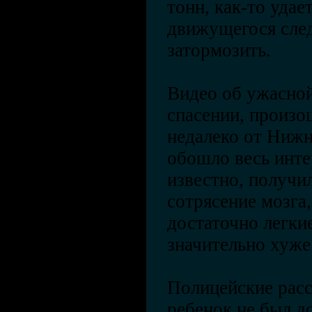
тонн, как-то удае
движущегося след
затормозить.
Видео об ужасной
спасении, произ
недалеко от Нижн
обошло весь интер
известно, получи
сотрясение мозга,
достаточно легки
значительно хуже
Полицейские расс
ребенок не был 