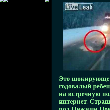
Это шокирующее
годовалый ребе
на встречную пол
интернет. Стра
под Нижним Нов