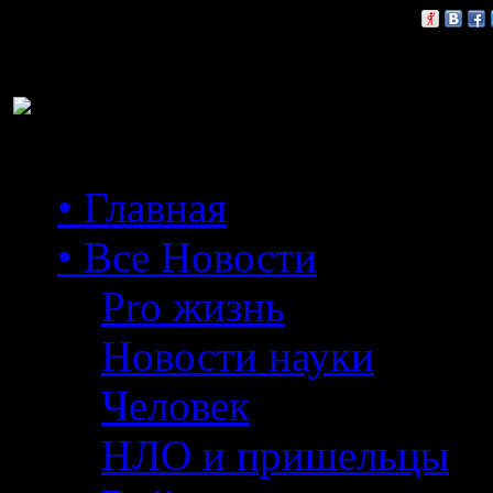
Расскажи друзьям:
• Главная
• Все Новости
Pro жизнь
Новости науки
Человек
НЛО и пришельцы