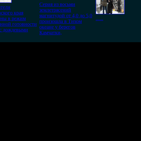
Серия из восьми
тели
землетрясений
ского края
магнитудой от 4,0 до 5,0
ены в режим
......
произошла в Тихом
нной готовности
океане у берегов
 с дождевыми
Камчатки,
ередали, что там в некоторых районах уже до -60 температура оп
возможно только в течении
30
дней со дня публикации.