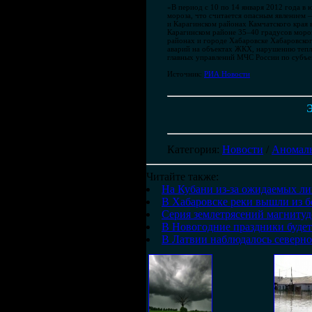
«В период с 10 по 14 января 2012 года в
мороза, что считается опасным явлением 
и Карагинском районах Камчатского края 
Карагинском районе 35–40 градусов мороз
районах и городе Хабаровске Хабаровског
аварий на объектах ЖКХ, нарушению тепл
главных управлений МЧС России по субъе
Источник:
РИА Новости
Э
Категория
:
Новости
/
Аномаль
Читайте также:
На Кубани из-за ожидаемых ли
В Хабаровске реки вышли из б
Серия землетрясений магнитуд
В Новогодние праздники будет
В Латвии наблюдалось северно