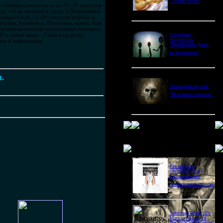
"Стрелы богов"
е температуры воздуха до 32–38 градусов
я, что во вторник и среду в Пенжинском
жидается до 45–50 градусов мороза, в
мчатки, Бикинском, Вяземском, имени Лазо
ичению количества техногенных пожаров,
 и линий связи. «Силы и средства
Секретные
территории.
тся в информации.
"Пришельцы. Дверь
во Вселенную"
м.
Обманутые наукой.
"Исцеление смертью"
Новое в блогах
Как выбрать
снотворное для
восстановления
режима после отпуска
Samsung Galaxy S26
Ultra vs Xiaomi 16