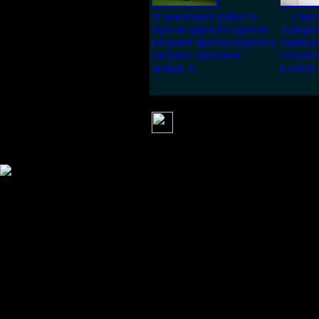
В некоторых районах
Спаса
Краснодарского края во
Хабаров
вторник прогнозируются
привед
сильные грозовые
повыше
дожди, в
в связи
Taisiya
(11 января 2012 07:58)
Сегодня, в новостях утром п
Информация
Комментировать статьи на сайте 