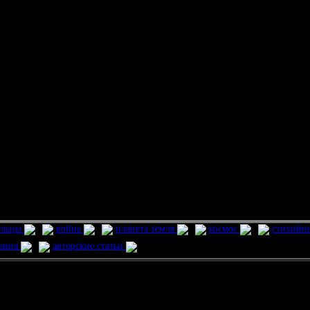
ельцы
война
планета земля
космос
стихийн
ления
авторские статьи