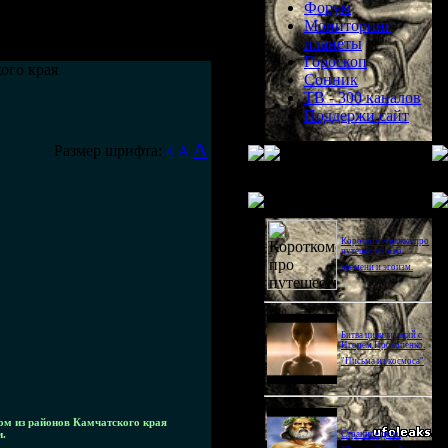
Форум
Мониторинг
планеты
Гороскоп
ого края
Сонник
ТВ - 300 каналов
Поддержи сайт
A
Размер шрифта:
A
A
Последнее видео
Короткометражка про
путешествия во
времени и эгоизм.
Битва цивилизаций с
Игорем Прокопенко.
"Письма из космоса"
ом из районов Камчатского края
и.
Странное дело.