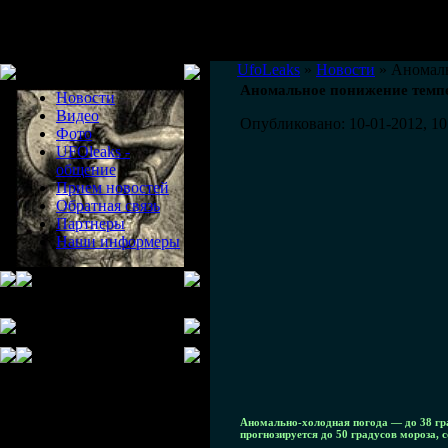
Меню сайта
UfoLeaks
»
Новости
» Аномаль
Аномальное понижение темпер
Новости
Видео
Опубликовано: 10-01-2012, 10
Фото
UFOleaks -
общение
Прием новостей
Обратная связь
Партнеры
Наши информеры
Аномально-холодная погода — до 38 гра
прогнозируется до 50 градусов мороза,