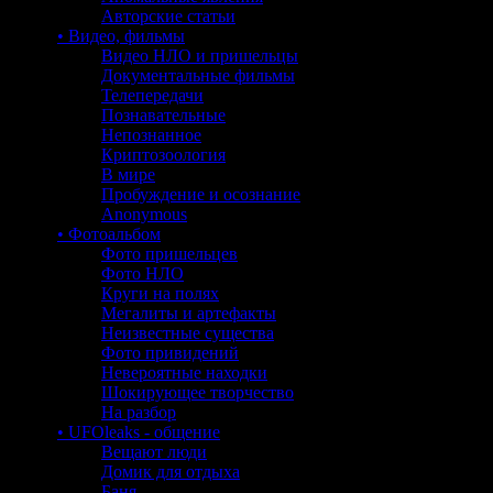
Авторские статьи
• Видео, фильмы
Видео НЛО и пришельцы
Документальные фильмы
Телепередачи
Познавательные
Непознанное
Криптозоология
В мире
Пробуждение и осознание
Anonymous
• Фотоальбом
Фото пришельцев
Фото НЛО
Круги на полях
Мегалиты и артефакты
Неизвестные существа
Фото привидений
Невероятные находки
Шокирующее творчество
На разбор
• UFOleaks - общение
Вещают люди
Домик для отдыха
Баня