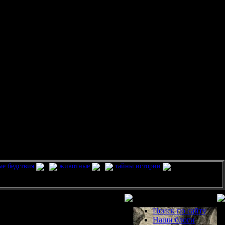
ые бедствия
животные
тайны истории
Разделы
Поиск по сайту
Наши блоги