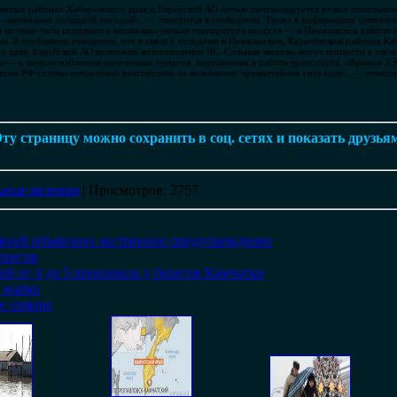
 южных районах Хабаровского края и Еврейской АО ночью прогнозируется резкое понижени
— аномально холодной погодой», — говорится в сообщении. Также в информации отмечаетс
в ночные часы сохранится аномально низкая температура воздуха — в Пенжинском районе о
а. В сообщении говорится, что в связи с холодами в Пенжинском, Карагинском районах Ка
о края, Еврейской АО возможно возникновение ЧС. Сильные морозы могут привести к увел
о— и энергоснабжения населенных пунктов, нарушениям в работе транспорта, обрывам ЛЭП
ктам РФ готовы оперативно реагировать на возможные чрезвычайные ситуации», — говори
ту страницу можно сохранить в соц. сетях и показать друзья
ные явления
|
Просмотров
: 2757
вней объявлено экстренное предупреждение
ерегов
ой от 4 до 5 произошла у берегов Камчатки
 жарко
е сияние