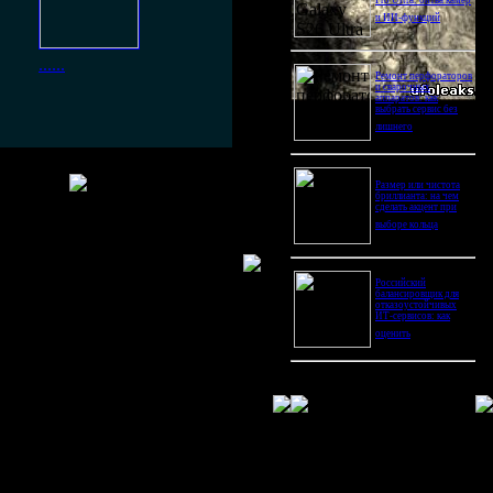
Pro Ultra: битва камер
и ИИ-функций
......
Ремонт перфораторов
и сварочных
аппаратов: как
выбрать сервис без
лишнего
устилась!
Размер или чистота
бриллианта: на чем
сделать акцент при
выборе кольца
Российский
балансировщик для
отказоустойчивых
ИТ-сервисов: как
оценить