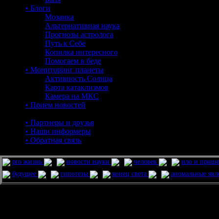
• Блоги
Мозаика
Альтернативная наука
Прогнозы астролога
Путь к Себе
Копилка интересного
Помогаем в беде
• Мониторинг планеты
Активность Солнца
Карта катаклизмов
Камера на МКС
• Прием новостей
• Партнеры и друзья
• Наши информеры
• Обратная связь
pro жизнь
новости науки
человек
нло и приш
будущее
гипотезы
конец света
аномальные яв