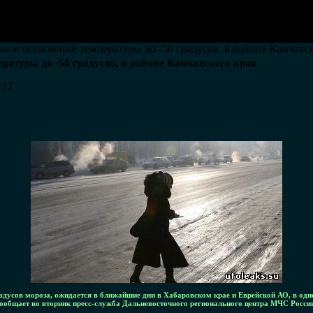
ное понижение температуры до -50 градусов, в районе Камчатск
атуры до -50 градусов, в районе Камчатского края
:17
дусов мороза, ожидается в ближайшие дни в Хабаровском крае и Еврейской АО, в одн
 сообщает во вторник пресс-служба Дальневосточного регионального центра МЧС Росси