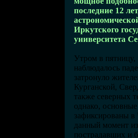
мощное подобное
последние 12 лет
астрономическо
Иркутского госу
университета Се
Утром в пятницу, 
наблюдалось паде
затронуло жителе
Курганской, Свер
также северных т
однако, основные
зафиксированы в 
данный момент из
пострадавших и б