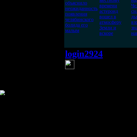
местному
на
объяснило
времени
Че
неожиданность
астероид
си
появления
вошел в
ды
челябинского
атмосферу
вз
болида его
Земли и
зн
малым
вскоре
на
login2924
(27 апреля 
МОЖЕТ БЫТЬ
Информация
Комментировать статьи на сайте 
публикации.