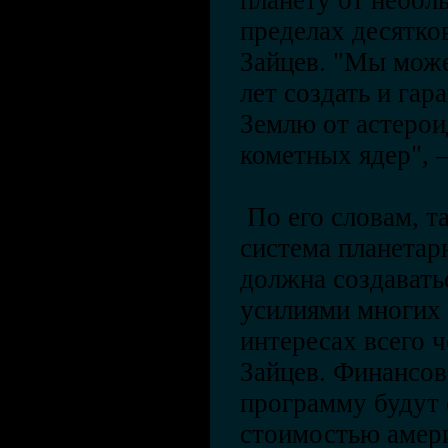
планету от небол
пределах десятков
Зайцев. "Мы може
лет создать и га
Землю от астерои
кометных ядер", 
По его словам, т
система планетар
должна создават
усилиями многих 
интересах всего ч
Зайцев. Финансов
программу будут
стоимостью амер