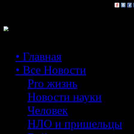
Расскажи друзьям:
• Главная
• Все Новости
Pro жизнь
Новости науки
Человек
НЛО и пришельцы