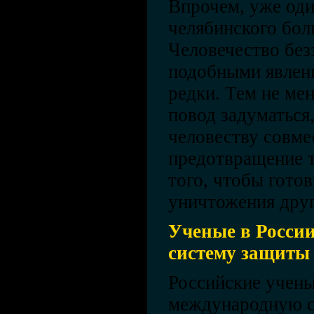
Впрочем, уже оди
челябинского бол
Человечество без
подобными явлени
редки. Тем не мен
повод задуматься,
человеству совме
предотвращение т
того, чтобы гото
уничтожения друг
Ученые в России
систему защиты 
Российские учены
международную с