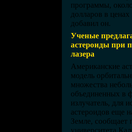
программы, окол
долларов в ценах 
добавил он.
Ученые предлаг
астероиды при 
лазера
Американские ас
модель орбиталь
множества неболь
объединенных в 
излучатель, для 
астероидов еще н
Земле, сообщает 
университета Кал