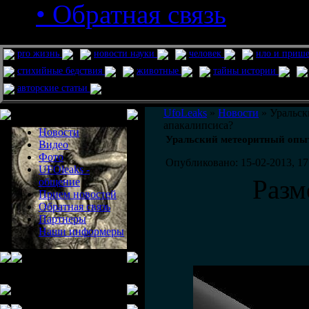
• Обратная связь
pro жизнь
новости науки
человек
нло и приш
стихийные бедствия
животные
тайны истории
авторские статьи
Меню сайта
UfoLeaks
»
Новости
» Уральск
апакалипсиса?
Новости
Уральский метеоритный опыт
Видео
Фото
Опубликовано: 15-02-2013, 17
UFOleaks -
Разм
общение
Прием новостей
Обратная связь
Партнеры
Наши информеры