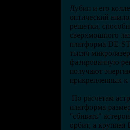
Лубин и его колл
оптический анало
решетки, способн
сверхмощного лаз
платформа DE-ST
тысяч микролазер
фазированную реш
получают энергию
прикрепленных к
По расчетам аст
платформа размер
"сбивать" астеро
орбит, а крупная