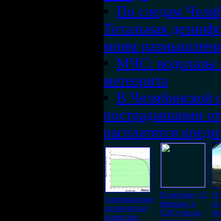
По следам Челяб
Тотальная дезинф
моим размышлен
МЧС: водолазы 
метеорита
В Челябинской о
пострадавшими от
расплатятся креди
В пятницу, 15
О 
Американское
февраля, в
го
космическое
9:30 утра по
чт
агентство