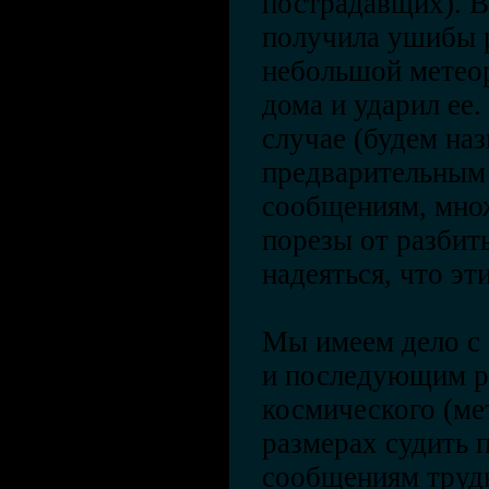
пострадавщих). В
получила ушибы р
небольшой метео
дома и ударил ее
случае (будем наз
предварительным
сообщениям, мно
порезы от разбит
надеяться, что эт
Мы имеем дело с
и последующим р
космического (мет
размерах судить 
сообщениям труд