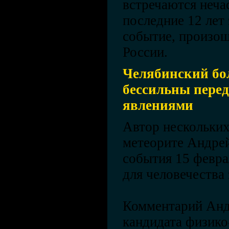
встречаются нечас
последние 12 лет
событие, произо
России.
Челябинский бо
бессильны пере
явлениями
Автор нескольких
метеорите Андрей
события 15 февра
для человечества
Комментарий Анд
кандидата физико