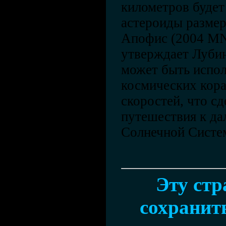
километров будет
астероиды разме
Апофис (2004 MN4
утверждает Лубин
может быть испол
космических кора
скоростей, что с
путешествия к да
Солнечной Систем
Эту ст
сохранить