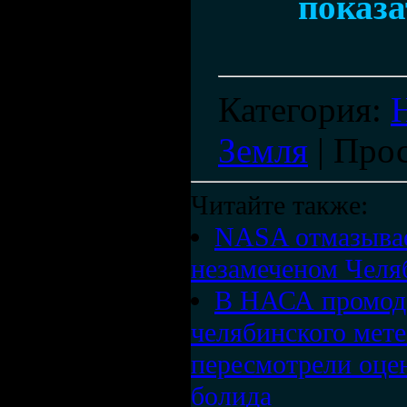
показа
Категория
:
Земля
|
Про
Читайте также:
NASA отмазывае
незамеченом Челя
В НАСА промоде
челябинского мете
пересмотрели оце
болида