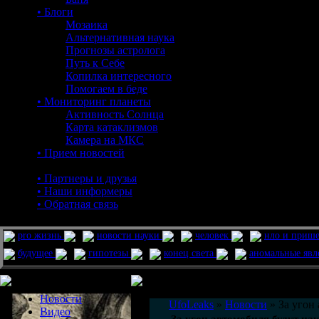
• Блоги
Мозаика
Альтернативная наука
Прогнозы астролога
Путь к Себе
Копилка интересного
Помогаем в беде
• Мониторинг планеты
Активность Солнца
Карта катаклизмов
Камера на МКС
• Прием новостей
• Партнеры и друзья
• Наши информеры
• Обратная связь
pro жизнь
новости науки
человек
нло и приш
будущее
гипотезы
конец света
аномальные яв
Меню сайта
Информация
Комментировать статьи на сайте 
Новости
UfoLeaks
»
Новости
» За угон
Видео