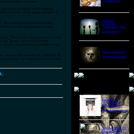
"Стрелы богов"
ный автомобиль и уехали.
е нарушение реальные сроки лишения
зание в России сейчас предусмотрено за
Секретные
ю". Под этим понимается "получение
территории.
и механических электронных и иных
"Пришельцы. Дверь
во Вселенную"
ведут. "Дело в том, что подменяются сами
как "кража". А это 158-я статья
, следить за водителем и считывать коды
Обманутые наукой.
 - это уже 162-я статья УК - "разбой". А
"Исцеление смертью"
ерты уверены, что смешать в кучу все виды
м.
Новое в блогах
Как выбрать
снотворное для
восстановления
режима после отпуска
Samsung Galaxy S26
Ultra vs Xiaomi 16