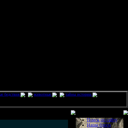
ые бедствия
животные
тайны истории
Разделы
Поиск по сайту
Наши блоги