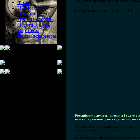
За угон автомобиля будут на
Фото
UFOleaks -
Опубликовано: 27-03-2013, 12
общение
Прием новостей
Обратная связь
Партнеры
Наши информеры
Российские депутаты внесли в Госдуму з
ввести тюремный срок - группе лиц на 7-
Чуть ранее за угон машины предлагали
сажать на срок от 5 до 15 лет...
На данный момент статья Уголовного коде