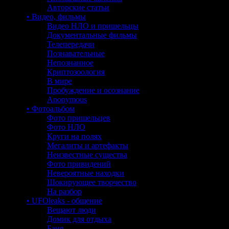
Авторские статьи
• Видео, фильмы
Видео НЛО и пришельцы
Документальные фильмы
Телепередачи
Познавательные
Непознанное
Криптозоология
В мире
Пробуждение и осознание
Anonymous
• Фотоальбом
Фото пришельцев
Фото НЛО
Круги на полях
Мегалиты и артефакты
Неизвестные существа
Фото привидений
Невероятные находки
Шокирующее творчество
На разбор
• UFOleaks - общение
Вещают люди
Домик для отдыха
Баня