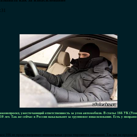
казывать как за изнасилование
:31
аконопроект, ужесточающий ответственность за угон автомобиля. В статье 166 УК (Уго
10 лет. Так же сейчас в России наказывают за групповое изнасилование. Есть у поправо
кса 166 не предусматривает минимальные сроки тюремного наказания. Так как не предпола