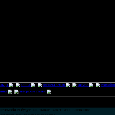
ельцы
война
планета земля
космос
стихийн
ления
авторские статьи
возможно только в течении
30
дней со дня публикации.
 автомобиля будут наказывать как за изнасилование