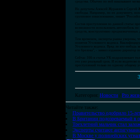
средства. Обычно по ней наказывают мелки
Но депутаты Алексей Журавлев и Сергей Ж
свободы. Например, по их документу, попа
групповое изнасилование, пишет "Российск
Состав преступления по данной статье п
возможности использовать автомобиль по
средств, конструктивно предназначенных 
Тем временем, эксперты рынка уверены, ч
понятия Уголовного кодекса. Квалифициру
Уголовного кодекса. Вряд ли кто-нибудь з
его брелока", - заявил изданию директор
Сейчас 166-я статья УК подразумевает тол
это уже реальный срок. И если водителю пр
преступлений только по одному общему ус
Э
Категория
:
Новости
/
Pro жиз
Читайте также:
Правительство одобрило 15-лет
В Британии подозреваемый в ог
Трехлетний мальчик стал зало
Эксперты считают антигуманн
В Москве у полицейских угна