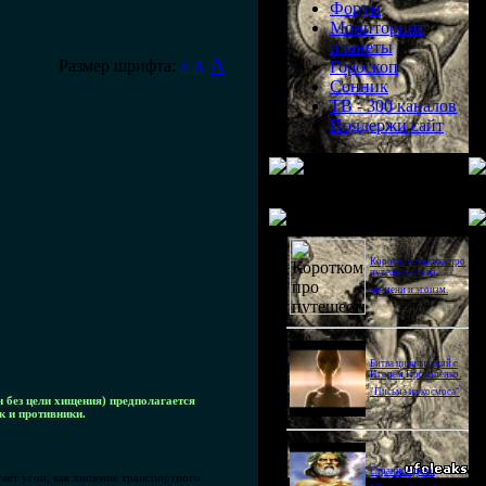
Форум
Мониторинг
планеты
A
Размер шрифта:
A
Гороскоп
A
Сонник
ТВ - 300 каналов
Поддержи сайт
Последнее видео
Короткометражка про
путешествия во
времени и эгоизм.
Битва цивилизаций с
Игорем Прокопенко.
"Письма из космоса"
н без цели хищения) предполагается
к и противники.
Странное дело.
гает угон, как хищение транспортного