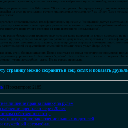
х дворовых хулиганов, которые пока водитель выбрасывал мусор в помойку, сели в заведен
игарев решили внести в 166 статью УК свои поправки. Они предлагают установить за тако
вшейся на этом преступлении группе лиц придеться отсидеть от 7 до 10 лет. Такое же нака
ая газета".
редлагается дополнить новым квалифицирующим признаком: "нештатный доступ к автомобил
 прямому назначению с помощью разрушения или временного нарушения работоспособност
для защиты транспортного средства от неправомерного использования".
то на рынке безопасности транспортных средств такие поправки ни к чему хорошему не при
ющий признак, который так подробно расписан депутатами, конкретный угон квалифицирует 
ахочет просто прокатиться на машине, если ее придется вскрывать сложными инструментами
 по развитию одной из крупнейших компаний телематических услуг Игорь Хереш.
ько лишь угон, без цели хищения. Если к водителю во время преступление применяли насилие
едъявляли угрозы - это 161-я статья - "грабеж". За это в России тоже светит тюрьма. Эксп
ловию - угону автомобиля - легко. Но не совсем правильно.
ту страницу можно сохранить в соц. сетях и показать друзья
нь
|
Просмотров
: 2185
нее лишение прав за пьянку за рулем
раблении арестован через 20 лет
жником собственного отца
ым пожизненное заключение пьяных водителей
ли служебный автомобиль