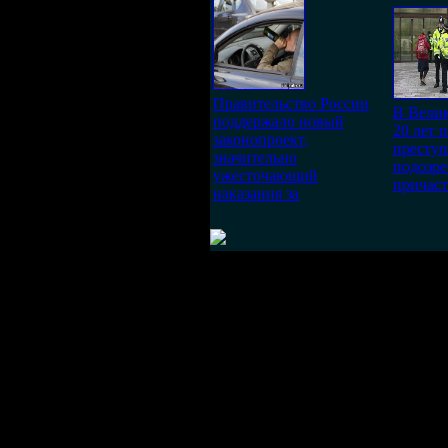
Правительство России
В Велик
поддержало новый
20 лет 
законопроект,
преступ
значительно
подозр
ужесточающий
причас
наказания за