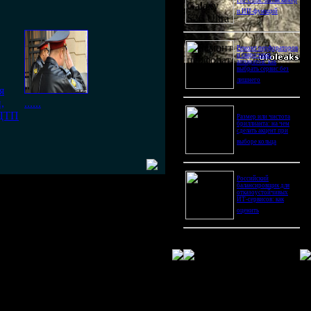
Pro Ultra: битва камер
и ИИ-функций
Ремонт перфораторов
и сварочных
аппаратов: как
выбрать сервис без
лишнего
я
,
......
 ДТП
Размер или чистота
бриллианта: на чем
сделать акцент при
выборе кольца
Российский
балансировщик для
отказоустойчивых
ИТ-сервисов: как
оценить