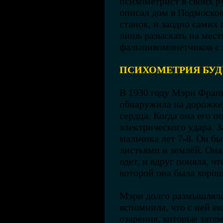
психометрист в своих 
описал дом в Подмосков
станок, и заодно самих
лишь разыскать на мест
фальшивомонетчиков с
ПСИХОМЕТРИЯ БУ
В 1930 году Мэри Фран
обнаружила на дорожке
сердца. Когда она его п
электрического удара. З
мальчика лет 7-8. Он б
листьями и землёй. Она
одет, и вдруг поняла, ч
которой она была хорош
Мэри долго размышляла,
вспомнила, что с ней е
озарения, которые зате