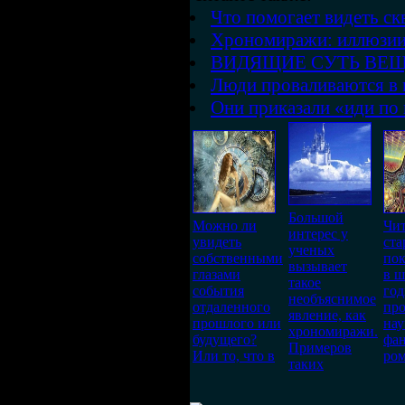
Что помогает видеть ск
Хрономиражи: иллюзии
ВИДЯЩИЕ СУТЬ ВЕ
Люди проваливаются в 
Они приказали «иди по
Большой
Можно ли
Чит
интерес у
увидеть
ста
ученых
собственными
пок
вызывает
глазами
в 
такое
события
го
необъяснимое
отдаленного
пр
явление, как
прошлого или
нау
хрономиражи.
будущего?
фан
Примеров
Или то, что в
ром
таких