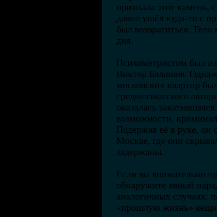
признала этот камень, с
давно ушёл куда-то с п
был возвратиться. Тело
дня.
Психометристом был из
Виктор Балашов. Однажды
московских квартир был
среднеазиатского автор
оказалась закатившаяся 
возможности, криминал
Подержав её в руке, он 
Москве, где они скрыва
задержаны.
Если вы внимательно пр
обнаружите явный парад
аналогичных случаях: 
«прошлую жизнь» вещи,