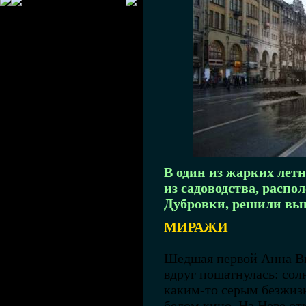
В один из жарких летн
из садоводства, распо
Дубровки, решили вы
МИРАЖИ
Шедшая первой Анна Ви
вдруг пошатнулась: со
каким-то серым безжиз
белом кино. На Неве от