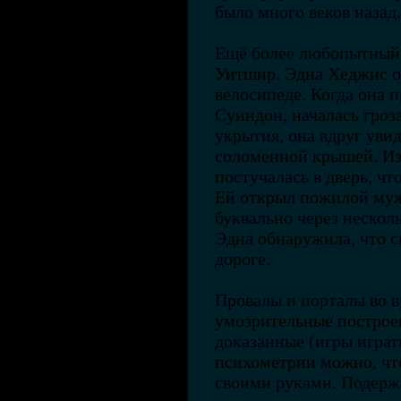
было много веков назад.
Ещё более любопытный 
Уитшир. Эдна Хеджис от
велосипеде. Когда она 
Суиндон, началась гроз
укрытия, она вдруг уви
соломенной крышей. Из
постучалась в дверь, чт
Ей открыл пожилой муж
буквально через нескол
Эдна обнаружила, что с
дороге.
Провалы и порталы во в
умозрительные построе
доказанные (игры играть
психометрии можно, что
своими руками. Подерж