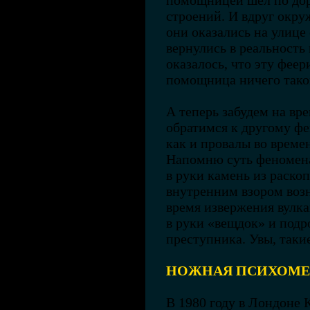
помощницей шёл по дор
строений. И вдруг окру
они оказались на улице 
вернулись в реальность
оказалось, что эту феер
помощница ничего таког
А теперь забудем на вре
обратимся к другому фе
как и провалы во време
Напомню суть феномена
в руки камень из раско
внутренним взором возн
время извержения вулкан
в руки «вещдок» и подр
преступника. Увы, таки
НОЖНАЯ ПСИХОМЕ
В 1980 году в Лондоне 