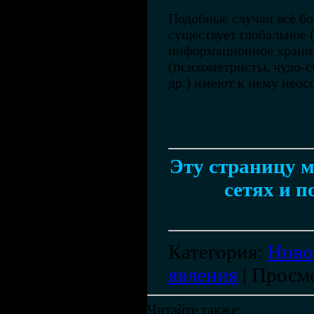
Подобные случаи всё бо
существует глобальное 
информационное храни
(психометристы, чудо-с
др.) имеют к нему неос
Эту страницу м
сетях и п
Категория
:
Ново
явления
|
Просм
Читайте также: