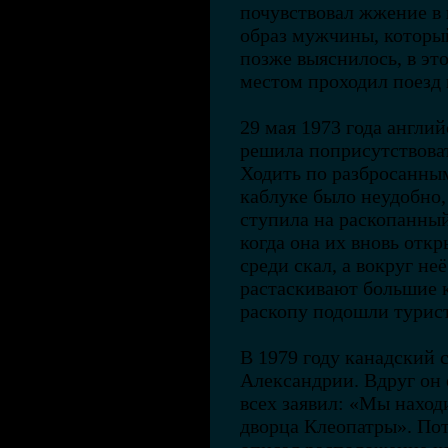
почувствовал жжение в 
образ мужчины, который
позже выяснилось, в эт
местом проходил поезд 
29 мая 1973 года англи
решила поприсутствоват
Ходить по разбросанны
каблуке было неудобно, 
ступила на раскопанный 
когда она их вновь откр
среди скал, а вокруг не
растаскивают большие к
раскопу подошли турист
В 1979 году канадский 
Александрии. Вдруг он
всех заявил: «Мы наход
дворца Клеопатры». Пот