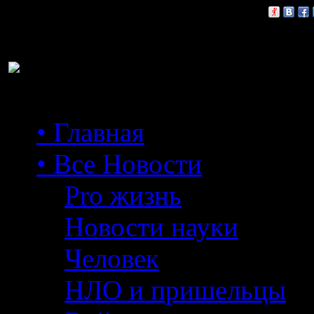
Расскажи друзьям:
• Главная
• Все Новости
Pro жизнь
Новости науки
Человек
НЛО и пришельцы