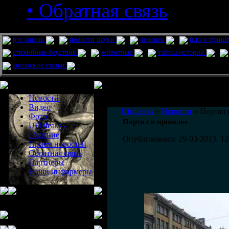
• Обратная связь
pro жизнь
новости науки
человек
нло и приш
стихийные бедствия
животные
тайны истории
авторские статьи
Меню сайта
Информация
Комментировать статьи на сайте 
Новости
публикации.
Видео
UfoLeaks
»
Новости
» Портал 
Фото
Портал в прошлое
UFOleaks -
общение
Опубликовано: 29-03-2013, 12
Прием новостей
Обратная связь
Партнеры
Наши информеры