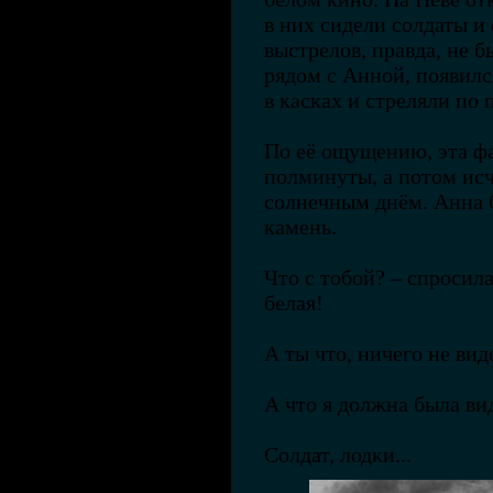
в них сидели солдаты и 
выстрелов, правда, не б
рядом с Анной, появилс
в касках и стреляли по
По её ощущению, эта ф
полминуты, а потом ис
солнечным днём. Анна 
камень.
Что с тобой? – спросил
белая!
А ты что, ничего не вид
А что я должна была ви
Солдат, лодки...