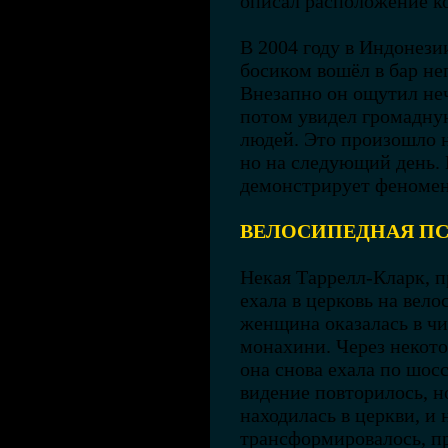
описал расположение к
В 2004 году в Индонези
босиком вошёл в бар не
Внезапно он ощутил неч
потом увидел громадну
людей. Это произошло н
но на следующий день.
демонстрирует феномен
ВЕЛОСИПЕДНАЯ П
Некая Таррелл-Кларк, 
ехала в церковь на вело
женщина оказалась в чи
монахини. Через некото
она снова ехала по шос
видение повторилось, н
находилась в церкви, и 
трансформировалось, пр