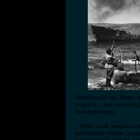
Перегрелась ты, Анна, н
подруга, – иди-ка посиди
холодную воду.
...Известный американс
феноменов Айвен Санде