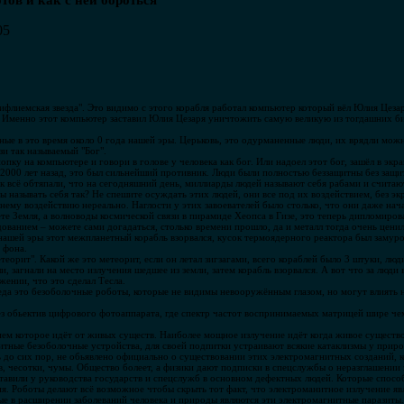
тов и как с ней бороться
05
Вифлиемская звезда". Это видимо с этого корабля работал компьютер который вёл Юлия Цеза
 Именно этот компьютер заставил Юлия Цезаря уничтожить самую великую из тогдашних би
ные в это время около 0 года нашей эры. Церьковь, это одурманенные люди, их врядли мож
и так называемый "Бог".
опку на компьютере и говори в голове у человека как бог. Или надоел этот бог, зашёл в экр
да 2000 лет назад, это был сильнейший противник. Люди были полностью беззащитны без защ
к всё обтяпали, что на сегодняшний день, миллиарды людей называют себя рабами и считаю
ы называть себя так? Не спешите осуждать этих людей, они все под их воздействием, без э
ему воздействию нереально. Наглости у этих завоевателей было столько, что они даже нача
те Земля, а волноводы космической связи в пирамиде Хеопса в Гизе, это теперь дипломиро
дованием – можете сами догадаться, столько времени прошло, да и металл тогда очень ценил
нашей эры этот межпланетный корабль взорвался, кусок термоядерного реактора был замуро
 фона.
еорит". Какой же это метеорит, если он летал зигзагами, всего кораблей было 3 штуки, люди
ли, загнали на место излучения шедшее из земли, затем корабль взорвался. А вот что за люд
ении, что это сделал Тесла.
 беда это безоболочные роботы, которые не видимы невооружённым глазом, но могут влиять
з обьектив цифрового фотоаппарата, где спектр частот воспринимаемых матрицей шире чем
м которое идёт от живых существ. Наиболее мощное излучение идёт когда живое существо
нитные безоболочные устройства, для своей подпитки устраивают всякие катаклизмы у прир
до сих пор, не обьявлено официально о существовании этих электромагнитных созданий, ко
, чесотки, чумы. Общество болеет, а физики дают подписки в спецслужбы о неразглашении 
ставили у руководства государств и спецслужб в основном дефектных людей. Которые спос
я. Роботы делают всё возможное чтобы скрыть тот факт, что электроманитное излучение яв
ые в расширении заболеваний человека и природы являются эти электромагнитные паразиты