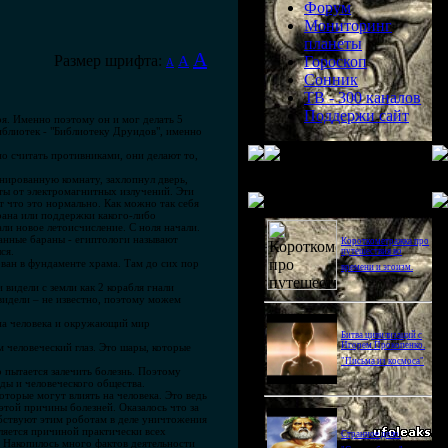
Форум
Мониторинг
планеты
A
Размер шрифта:
A
Гороскоп
A
Сонник
ТВ - 300 каналов
Поддержи сайт
ря. Именно поэтому он и мог делать 5
блиотек - "Библиотеку Друидов", именно
но считать противниками, они делают то,
анированную комнату, захлопнул дверь,
иты от электромагнитных излучений. Эти
Последнее видео
т что это нормально. Как можно так себя
крана или поддержки какого-либо
ли новое летоисчисление. С ноля начали.
ванные бараны - египтологи называют
Короткометражка про
ся.
путешествия во
ван в фундаменте храма. Там до сих пор
времени и эгоизм.
 видели с земли как 2 корабля гнали
и видели – не известно, поэтому можем
 на человека и окружающий мир
Битва цивилизаций с
Игорем Прокопенко.
 человеческий глаз. Это шары, которые
"Письма из космоса"
 пытается залечить болезнь. Поэтому
оды и человеческого общества.
торые могут влиять на человека. Это ведь
этой причины болезней. Оказалось что за
обствуют этим роботам в деле уничтожения
ляется причиной практически всех
Странное дело.
. Накопилось много фактов деятельности