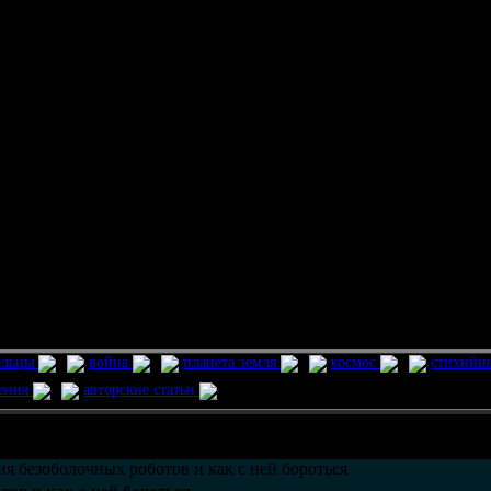
ельцы
война
планета земля
космос
стихийн
ления
авторские статьи
возможно только в течении
30
дней со дня публикации.
ия безоболочных роботов и как с ней бороться