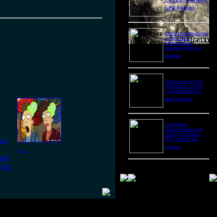
Pro Ultra: битва камер
и ИИ-функций
Ремонт перфораторов
и сварочных
аппаратов: как
выбрать сервис без
лишнего
Размер или чистота
бриллианта: на чем
сделать акцент при
выборе кольца
Российский
балансировщик для
отказоустойчивых
ых,
ИТ-сервисов: как
оценить
......
ный
ного