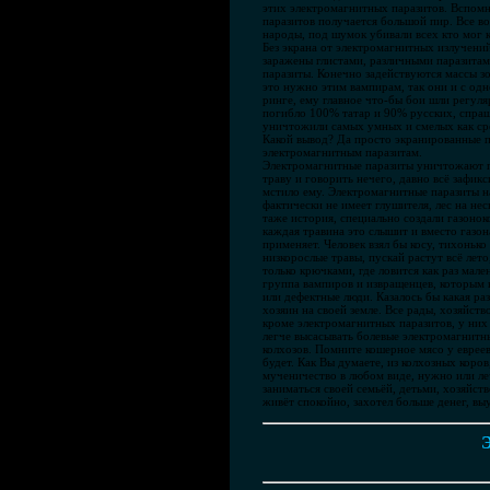
этих электромагнитных паразитов. Вспомним
паразитов получается большой пир. Все во
народы, под шумок убивали всех кто мог к
Без экрана от электромагнитных излучений
заражены глистами, различными паразитам
паразиты. Конечно задействуются массы зо
это нужно этим вампирам, так они и с одн
ринге, ему главное что-бы бои шли регул
погибло 100% татар и 90% русских, спраш
уничтожили самых умных и смелых как сре
Какой вывод? Да просто экранированные п
электромагнитным паразитам.
Электромагнитные паразиты уничтожают при
траву и говорить нечего, давно всё зафик
мстило ему. Электромагнитные паразиты на
фактически не имеет глушителя, лес на не
таже история, специально создали газонок
каждая травина это слышит и вместо газон
применяет. Человек взял бы косу, тихоньк
низкорослые травы, пускай растут всё лет
только крючками, где ловится как раз мал
группа вампиров и извращенцев, которым н
или дефектные люди. Казалось бы какая раз
хозяин на своей земле. Все рады, хозяйст
кроме электромагнитных паразитов, у них 
легче высасывать болевые электромагнитны
колхозов. Помните кошерное мясо у евреев
будет. Как Вы думаете, из колхозных коро
мученичество в любом виде, нужно или леч
заниматься своей семьёй, детьми, хозяйств
живёт спокойно, захотел больше денег, выу
Э