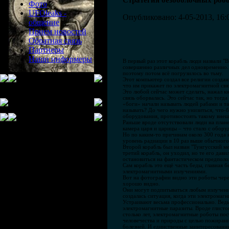
Стратегия безоболочных робо
Фото
UFOleaks -
Опубликовано: 4-05-2013, 16:
общение
Прием новостей
Обратная связь
Партнеры
Наши информеры
В первый раз этот корабль люди назвали "
совершенно различных дел одновременно.
поэтому потом всё погрузилось во тьму.
Этот компьютер создал все религии создан
что им прикажет по электромагнитной связ
Это любой сейчас может сделать, нажал кн
связь оборвалась. Это сейчас так, но тог
«боги» начали называть людей рабами и та
называть? До чего нужно унизиться, что-б
оборудования, противостоять такому внешн
Раньше вроде отсутствовали люди на плане
камера царя и царицы – что стало с обору
Но по каким-то причинам около 300 года 
уровень радиации в 10 раз выше обычного
Второй корабль был назван "Тунгусский мет
третий корабль, он уходил, но те его дави
остановиться на фантастическом предполож
Сам корабль это ещё часть беды, главная
электромагнитными излучениями.
Вот на фотографии видно эти роботы чере
хорошо видно.
Они могут подпитываться любым излучение
создалась ситуация, когда эти электромаг
Устраивают весьма профессионально. Ведь 
электромагнитные паразиты. Вроде глистов
столько лет, электромагнитные роботы по
человечества и природы с целью пожирани
болезней. И единственные заинтересованн