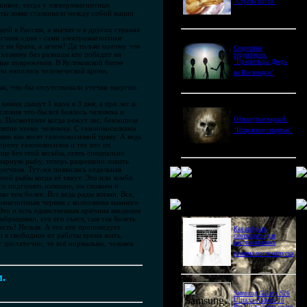
"Стрелы богов"
ё живое, тогда у электромагнитных
иты ловко сталкивали между собой нации
ей в России, а значит и в других странах
очник один - сами электромагнитные
 на брата, а зачем? Да только потому что
Секретные
 хозяину без разницы кто победит на
территории.
ные поврежения. В Куликовской битве
"Пришельцы. Дверь
ни напились человеческой крови,
во Вселенную"
к, что-бы отсутствовали утечки энергии
камни дышут 1 вдох в 3 дня, а про лес и
словия что-бы всё боялось человека и
. Посмотрите когда режут лес, бензопила
Обманутые наукой.
лятие этому человеку. С газонокосилками
"Исцеление смертью"
но как косят газонокосилкой траву. А ведь
орону газонокосилок и тех кто их
ще без этой косьбы, сеять специально
оварную рыбу, теперь разрешено ловить
крючком. Тут-же появилась отдельная
той рыбы когда её тянут. Это или зомби
его подгонять излишне, он спокоен и
о тем более. Все ведь рады жизни. Все,
Новое в блогах
тромагнитным червям с колхозника намного
Это и есть единственная причина введения
брациями, кто его съест, сам так болеть
есть? Нельзя. А тех кто проповедует
Как выбрать
и в свободное от работы время жить,
снотворное для
г достаточно, то всё нормально, человек
восстановления
режима после отпуска
м.
Samsung Galaxy S26
Ultra vs Xiaomi 16