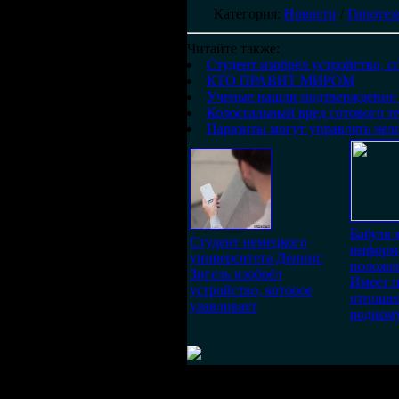
Категория
:
Новости
/
Гипотез
Читайте также:
Студент изобрёл устройство, с
КТО ПРАВИТ МИРОМ
Ученые нашли подтверждение 
Колоссальный вред сотового т
Паразиты могут управлять чело
Бабуля 
Студент немецкого
информ
университета Деннис
положен
Зигель изобрёл
Имеет 
устройство, которое
отношен
улавливает
родному