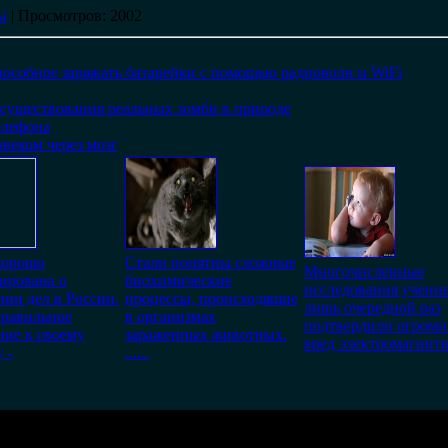
ы
|
Просмотров
: 2002
пособное заряжать батарейки с помощью радиоволн и WiFi
существования реальных зомби в природе
елефона
веком через мозг
хорошо
Стали понятны сложные
Многочисленные
ирована о
биохимические
исследования ученн
ии дел в России.
процессы, происходящие
лишь очередной раз
правильное
в организмах
подтвердили огром
ие к своему
зараженных животных.
вред электромагнит
 -
......