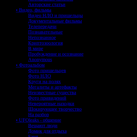
Авторские статьи
• Видео, фильмы
Видео НЛО и пришельцы
Документальные фильмы
Телепередачи
Познавательные
Непознанное
Криптозоология
В мире
Пробуждение и осознание
Anonymous
• Фотоальбом
Фото пришельцев
Фото НЛО
Круги на полях
Мегалиты и артефакты
Неизвестные существа
Фото привидений
Невероятные находки
Шокирующее творчество
На разбор
• UFOleaks - общение
Вещают люди
Домик для отдыха
Баня