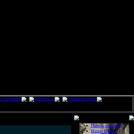
ые бедствия
животные
тайны истории
Разделы
Поиск по сайту
Наши блоги