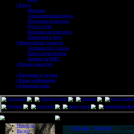
• Блоги
Мозаика
Альтернативная наука
Прогнозы астролога
Путь к Себе
Копилка интересного
Помогаем в беде
• Мониторинг планеты
Активность Солнца
Карта катаклизмов
Камера на МКС
• Прием новостей
• Партнеры и друзья
• Наши информеры
• Обратная связь
pro жизнь
новости науки
человек
нло и приш
будущее
гипотезы
конец света
аномальные яв
Меню сайта
Информация
Комментировать статьи на сайте 
Новости
UfoLeaks
»
Новости
» Стратег
Видео