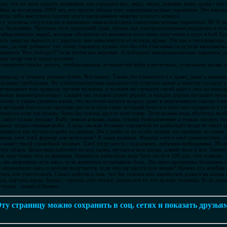
, что их цель создать катаклизм, где страдают все, люди, звери, деревья, реки, трава - вс
йны за последние 2000 лет, это просто обеды этих электромагнитных паразитов. Эти параз
огда либо выступить против этого высасывания энергии из всего живого.
 у человека отсутствуют в принципе шансы победить электромагнитных паразитов. 90 % люд
и, болезнями. Причина этих заражений одна, нужна еда электромагнитным паразитам и ист
мбированных людей, которые обезумели от внешнего источника излучения и идут в бой брат
ого энергии высосут и с другого, вне зависимости от исхода драки. Это как в тотализаторе,
ярно, да ещё добавьте что этому паразиту нужно что-бы оба участника получили максималь
ивается "Кто победил?" если почти все мёртвые. А победили электромагнитные паразиты, о
ди татар так и среди русских.
омещения нужно делать, зомбированных зачинателей войн уничтожать, устраивать жизнь та
роду и технику руками зомби. Всё живое. Также это относится и к траве, даже к камням, 
сировано приборами. Но электромагнитные паразиты это отлично знают и конечно создали у
страивают всю природу против человека, а человек по глупости своей идёт у них на поводу
сколько километров вокруг слышит как человек режет дерево, и каждое дерево посылает прок
осилку с таким уровнем шума, что на сотни метров вокруг, даже в зашумленном городе слыш
а который благоухает цветами мы получаем газон который боится и излучает ненависть в ст
о покосил если так нужно, было бы совсем другое излучение. Хотя можно ведь обойтись вооб
о, забот только меньше. Рыбу ловили в коши, жаки, сетями безболезненно и только спелую, т
енькая, подростающая рыба. А ведь сколько болевых ощущений от рыбы идёт когда её тянут 
равится как мучается рыба на крючке. Им и рыба та не особо нужна, им приятны мучения э
ница, сеет хлеб фермер или колхозник? А такая разница. Фермер сеет в своё удовольствие, 
во живёт своей спокойной жизнью. Хлеб получается с хорошими, добрыми вибрациями. Молок
тут облом. Колхозник работает из под палки, мучается всю жизнь, клянёт всех и вся. Элек
е излучения, чем из фермера. Наёмного работника ведь бить легче в 100 раз, чем хозяина. 
, им запрещено есть мясо, если животное испытывало боль. Это мясо пропитано болевыми ви
в, нормальное мясо и молоко получается, если они мучаются всю жизнь? Можно его вообще 
ить или уничтожать. Смысл работы в том, что бы человек мог заработать деньги на жизнь 
ом, изучать науки, бизнес, строить себе жильё, делать всё то что нужно человеку. Если дене
чился, - пошёл в бизнес.
ту страницу можно сохранить в соц. сетях и показать друзья