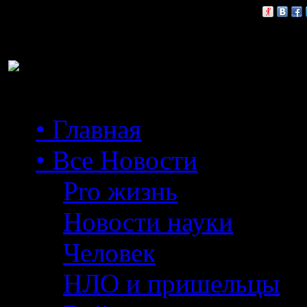
Расскажи друзьям:
• Главная
• Все Новости
Pro жизнь
Новости науки
Человек
НЛО и пришельцы