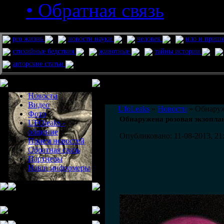
• Обратная связь
pro жизнь
новости науки
человек
нло и приш
стихийные бедствия
животные
тайны истории
авторские статьи
Меню сайта
Информация
Комментировать статьи на сайте 
Новости
публикации.
Видео
UfoLeaks
»
Новости
» Обнаруж
Фото
Обнаружена розовая экзопла
UFOleaks -
общение
Опубликовано: 11-08-2013, 21
Прием новостей
Обратная связь
Партнеры
Наши информеры