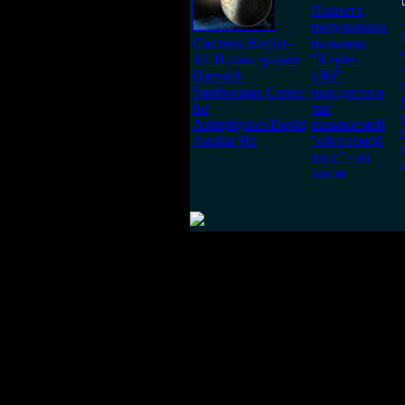
Планета,
получившая
Система Kepler-
название
10. Иллюстрация
"Kepler-
Harvard-
186f",
Smithsonian Center
находится в
for
так
Astrophysics/David
называемой
Aguilar На
"обитаемой
зоне" - на
таком