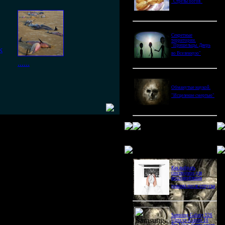
"Стрелы богов"
Секретные
территории.
"Пришельцы. Дверь
ж
во Вселенную"
......
Обманутые наукой.
"Исцеление смертью"
Новое в блогах
Как выбрать
снотворное для
восстановления
режима после отпуска
Samsung Galaxy S26
Ultra vs Xiaomi 16