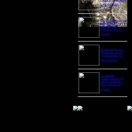
Pro Ultra: битва камер
и ИИ-функций
Ремонт перфораторов
и сварочных
аппаратов: как
выбрать сервис без
лишнего
Размер или чистота
бриллианта: на чем
сделать акцент при
выборе кольца
Российский
балансировщик для
отказоустойчивых
ИТ-сервисов: как
оценить