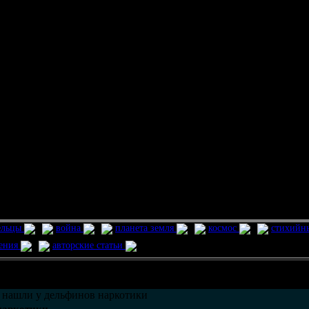
ельцы
война
планета земля
космос
стихийн
ления
авторские статьи
возможно только в течении
30
дней со дня публикации.
 нашли у дельфинов наркотики