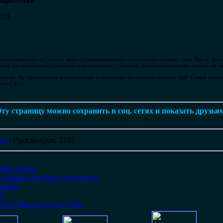
наркотики
:13
экспериментирует с чем-то явно одурманивающим,» — приводит издание слова Пайли. Зооло
бавил, что иглобрюхого употребляли аккуратно — обычно дельфины разрывают жертву на ча
овиты. Яд содержится в коже,брюшине и некоторых внутренних органах рыб. Самый известн
блюдо фугу.
ту страницу можно сохранить в соц. сетях и показать друзья
ые
|
Просмотров
: 2192
инов разом
е больше мертвых дельфинов
 Крыму
ег
нов в Массачусетсе США