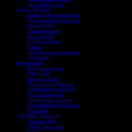
Авторские статьи
• Видео, фильмы
Видео НЛО и пришельцы
Документальные фильмы
Телепередачи
Познавательные
Непознанное
Криптозоология
В мире
Пробуждение и осознание
Anonymous
• Фотоальбом
Фото пришельцев
Фото НЛО
Круги на полях
Мегалиты и артефакты
Неизвестные существа
Фото привидений
Невероятные находки
Шокирующее творчество
На разбор
• UFOleaks - общение
Вещают люди
Домик для отдыха
Баня