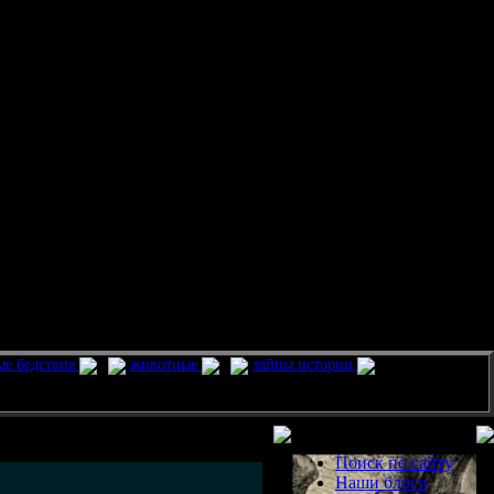
ые бедствия
животные
тайны истории
Разделы
Поиск по сайту
Наши блоги