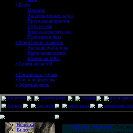
• Блоги
Мозаика
Альтернативная наука
Прогнозы астролога
Путь к Себе
Копилка интересного
Помогаем в беде
• Мониторинг планеты
Активность Солнца
Карта катаклизмов
Камера на МКС
• Прием новостей
• Партнеры и друзья
• Наши информеры
• Обратная связь
pro жизнь
новости науки
человек
нло и приш
будущее
гипотезы
конец света
аномальные яв
Меню сайта
Информация
Комментировать статьи на сайте 
Новости
UfoLeaks
»
Новости
» Зоологи
Видео