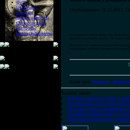
Зоологи нашли у дельфинов 
Фото
UFOleaks -
Опубликовано: 31-12-2013, 13
общение
Прием новостей
Обратная связь
Партнеры
Наши информеры
«Создавалось впечатление, что молодежь 
впадали в состояние транса. Он также до
Известно, что многие виды иглобрюхих яд
содержащих этот яд, готовится японское 
Э
Категория
:
Новости
/
Животн
Читайте также:
В Канаде заметили 1000 дельф
На побережье Сочи находят вс
Массовая гибель дельфинов в
Дельфины выбросились на бер
Массовое самоубиство дельфи