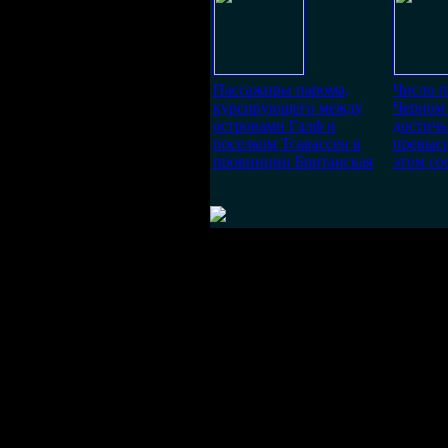
Пассажиры парома,
Число 
курсирующего между
Черном
островами Галф и
достичь
поселком Тсавассен в
превыси
провинции Британская
этом со