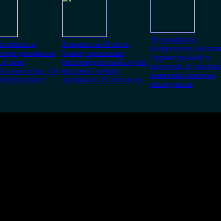
30 дельфинов
погибших в
Впервые за 10 лет в
выбросились на пля
 море дельфинов
Крыму произошел
Арраял-ду-Кабу в
 и даже
беспрецедентный случай
Бразилии. К счастью
ть три сотни. Об
массовой гибели
животных вовремя
общил доцент
дельфинов. В этом году
обнаружили