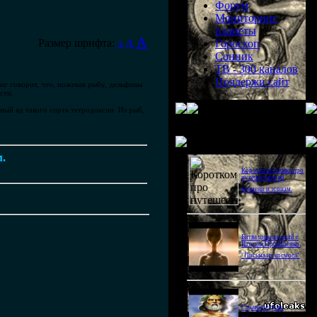
Форум
Мониторинг
планеты
A
Размер шрифта:
A
Гороскоп
A
Сонник
ТВ - 300 каналов
Поддержи сайт
г говорит, что, пожевав рыбу, дельфины
сти.
ый яд такого сорта тетродоксин. Из рыб,
Последнее видео
м.
Короткометражка про
путешествия во
времени и эгоизм.
Битва цивилизаций с
Игорем Прокопенко.
"Письма из космоса"
Странное дело.