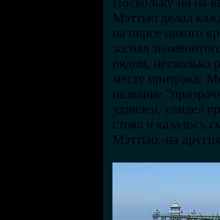
Поскольку ни на к
Мэттью делал кажд
на пирсе никого кр
заснял знаменитог
рядом, несколько 
месте призрака. М
название "призрач
удивлен, увидел п
стоял и казалось 
Мэттью,-на других