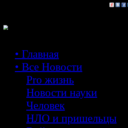
Расскажи друзьям:
• Главная
• Все Новости
Pro жизнь
Новости науки
Человек
НЛО и пришельцы