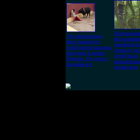
Просматрив
Это невероятное
фотографии
фото знаменует
семейной п
собой конец карьеры
природу, ма
матадора Альваро
детей была
Мунеро. Он упал в
шокирована
раскаянии в
обнаружив