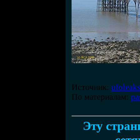
Источник:
ufoleaks
По материалам:
pa
Эту стран
сетя