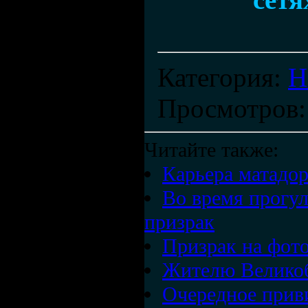
Категория
:
Н
Просмотров
Читайте также:
Карьера матадор
Во время прогул
призрак
Призрак на фот
Жителю Великоб
Очередное приви