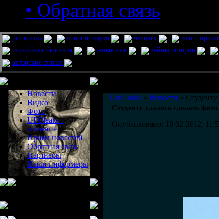
• Обратная связь
pro жизнь
новости науки
человек
нло и приш
стихийные бедствия
животные
тайны истории
авторские статьи
Меню сайта
Информация
Комментировать статьи на сайте 
Новости
UfoLeaks
»
Новости
» Студенту 
Видео
Студенту удалось сделать фот
Фото
UFOleaks -
Опубликовано: 18-02-2012, 11:5
общение
Прием новостей
Обратная связь
Партнеры
Наши информеры