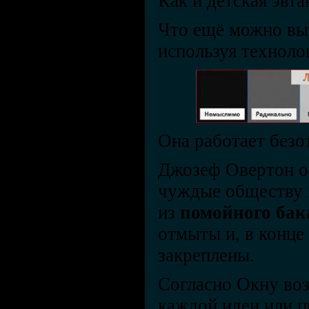
Как и детская эвта
Что ещё можно вы
используя технол
Она работает безо
Джозеф Овертон о
чуждые обществу 
из
помойного бак
отмыты и, в конце
закреплены.
Согласно Окну во
каждой идеи или 