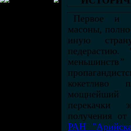
ИСТОРИЧ
Первое и г
масоны, полно
иную стран
педерастию
.
меньшинств
”
пропагандист
кокетливо 
мощнейший 
перекачки 
получения от
РАН "Арийска