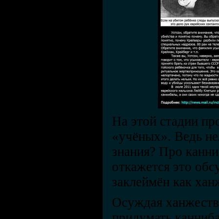
На этой стадии пр
«учёных». Ведь не
знания? Про канни
откажется это обс
заклеймён как хан
Осуждая ханжеств
придумать канниба