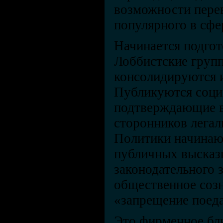
возможности перев
популярного в сфе
Начинается подгот
Лоббистские групп
консолидируются и
Публикуются соци
подтверждающие в
сторонников легал
Политики начинаю
публичных высказ
законодательного 
общественное соз
«запрещение поед
Это фирменное бл