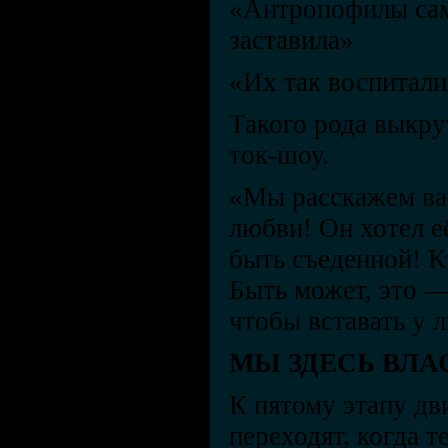
«Антропофилы сам
заставила»
«Их так воспитали»
Такого рода выкр
ток-шоу.
«Мы расскажем ва
любви! Он хотел е
быть съеденной! К
Быть может, это —
чтобы вставать у 
МЫ ЗДЕСЬ ВЛА
К пятому этапу д
переходят, когда т