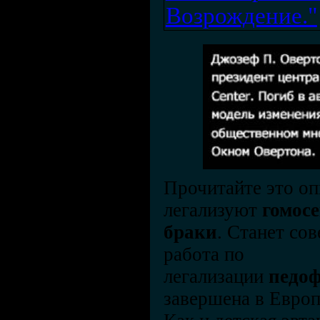
Возрождение."
Прочитайте это оп
легализуют
гомос
браки
. Станет со
работа по
легализации
педо
завершена в Европ