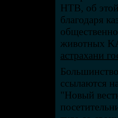
НТВ, об этой
благодаря ка
общественно
животных KA
астрахани го
Большинств
ссылаются на
"Новый вестн
посетительн