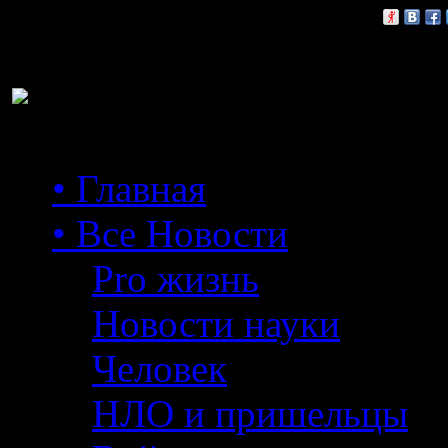
Расскажи друзьям:
• Главная
• Все Новости
Pro жизнь
Новости науки
Человек
НЛО и пришельцы