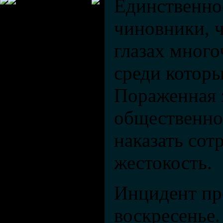
Единственное
чиновники, ч
глазах много
среди которы
Пораженная
общественнос
наказать сот
жестокость.
Инцидент пр
воскресенье.