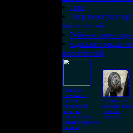
Горе
Тигр перегрыз гор
посетителей
Ребенок перегляде
Администрация зо
посетителей
На видео
шимпманзе
просит
В пражском
посетителей
зоопарке поги
зоопарка
детёныш
выпустить его,
гориллы.
указывая жестами
на запор