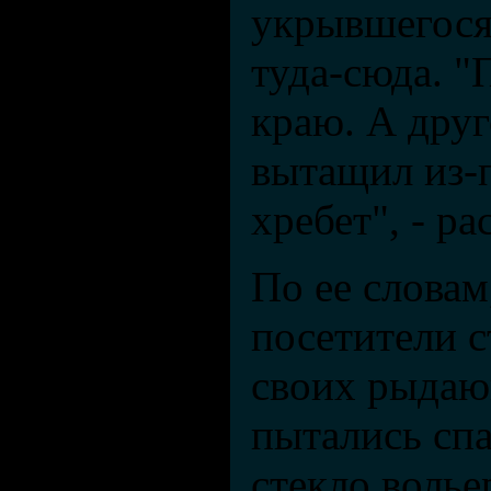
укрывшегося
туда-сюда. "
краю. А друг
вытащил из-п
хребет", - р
По ее словам
посетители с
своих рыдаю
пытались спа
стекло волье