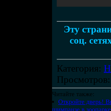
Эту стран
соц. сетя
Категория
:
Н
Просмотров
Читайте также:
Откройте дверь! В
шимпанзе в зоопарке