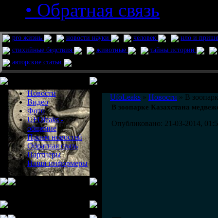
• Обратная связь
pro жизнь
новости науки
человек
нло и приш
стихийные бедствия
животные
тайны истории
авторские статьи
Меню сайта
Информация
Комментировать статьи на сайте 
Новости
UfoLeaks
»
Новости
» В зоопарк
Видео
В зоопарке Казахстана медвеж
Фото
UFOleaks -
Опубликовано: 21-03-2014, 01:
общение
Прием новостей
Обратная связь
Партнеры
Наши информеры