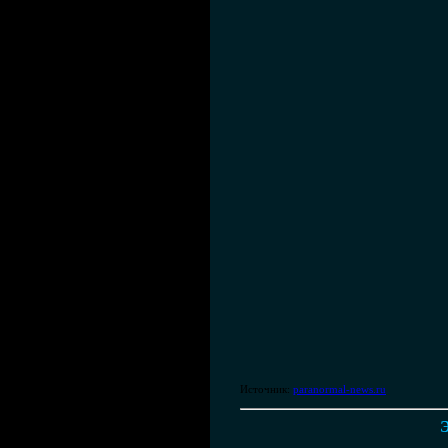
Источник:
paranormal-news.ru
Э