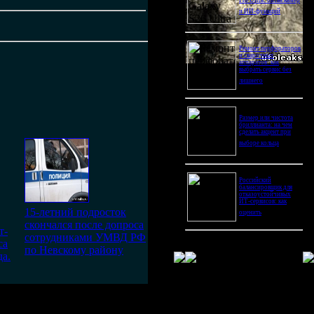
Pro Ultra: битва камер
и ИИ-функций
Ремонт перфораторов
и сварочных
аппаратов: как
выбрать сервис без
лишнего
Размер или чистота
бриллианта: на чем
сделать акцент при
выборе кольца
Российский
балансировщик для
отказоустойчивых
ИТ-сервисов: как
15-летний подросток
оценить
скончался после допроса
т-
сотрудниками УМВД РФ
са
по Невскому району
а.
 поднимут, если их только