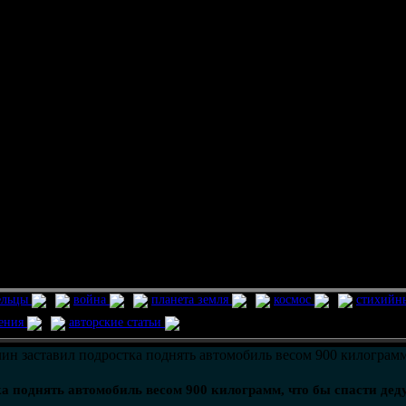
ельцы
война
планета земля
космос
стихийн
ления
авторские статьи
ин заставил подростка поднять автомобиль весом 900 килограмм
а поднять автомобиль весом 900 килограмм, что бы спасти деду