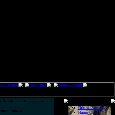
ые бедствия
животные
тайны истории
Разделы
, что бы спасти дедушку -
Поиск по сайту
шку - (видео)
Наши блоги