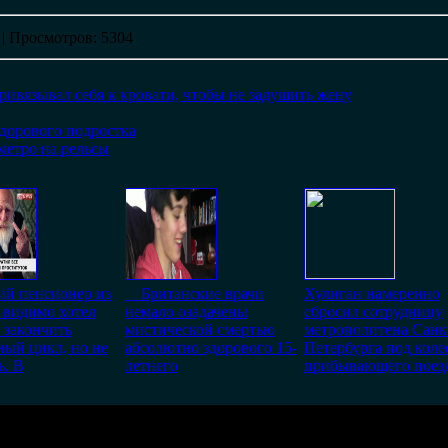
|
Просмотров
: 5304
ривязывал себя к кровати, чтобы не задушить жену
здорового подростка
метро на рельсы
ий пенсионер из
Британские врачи
Хулиган намеренно
 видимо хотел
немало озадачены
сбросил сотрудницу
 закончить
мистической смертью
метрополитена Санк
ый цикл, но не
абсолютно здорового 15-
Петербурга под коле
ь. В
летнего
прибывающего поезд
ие веса наверное даже самые здоровые мужики нашей планеты не