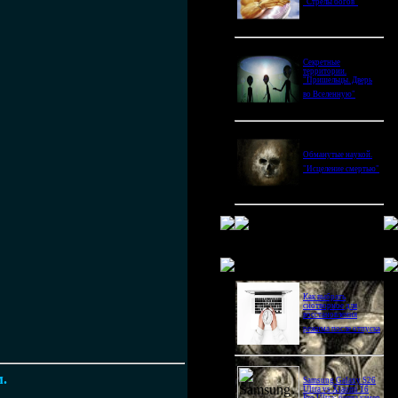
"Стрелы богов"
Секретные
территории.
"Пришельцы. Дверь
во Вселенную"
Обманутые наукой.
"Исцеление смертью"
Новое в блогах
Как выбрать
снотворное для
восстановления
режима после отпуска
м.
Samsung Galaxy S26
Ultra vs Xiaomi 16