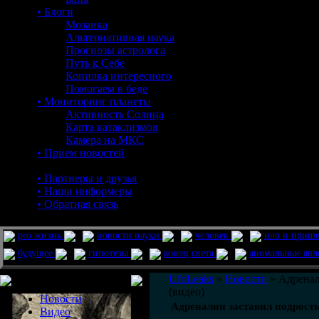
• Блоги
Мозаика
Альтернативная наука
Прогнозы астролога
Путь к Себе
Копилка интересного
Помогаем в беде
• Мониторинг планеты
Активность Солнца
Карта катаклизмов
Камера на МКС
• Прием новостей
• Партнеры и друзья
• Наши информеры
• Обратная связь
pro жизнь
новости науки
человек
нло и приш
будущее
гипотезы
конец света
аномальные яв
Меню сайта
UfoLeaks
»
Новости
» Адренал
(видео)
Новости
Адреналин заставил подростк
Видео