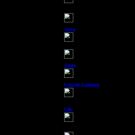
будет человек 20, хотя у на
Otrokow
(2 марта 2012 20:49)
В состоянии стресса человеч
например перепрыгнуть очен
Anya
(2 марта 2012 21:19)
Молодец парень! И деда спас
Aronita
(2 марта 2012 23:07)
Удивительно, что этот подрос
понимаю, это проходит не без
Анна
(3 марта 2012 13:26)
Такое состояние может посет
хотел на нее набросится, по
Сергей Алябьев
(3 марта 2012 15:00)
В момент шока от сильного 
подросток перепрыгнул через
поводка и кинулась на него.
Lilu
(3 марта 2012 19:22)
Возможности человека до кон
так что даже подросток смог
Карина
(28 марта 2012 09:00)
Поражаюсь какие невероятны