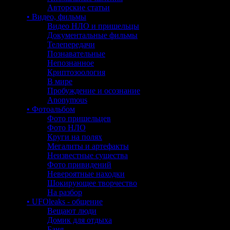
Авторские статьи
• Видео, фильмы
Видео НЛО и пришельцы
Документальные фильмы
Телепередачи
Познавательные
Непознанное
Криптозоология
В мире
Пробуждение и осознание
Anonymous
• Фотоальбом
Фото пришельцев
Фото НЛО
Круги на полях
Мегалиты и артефакты
Неизвестные существа
Фото привидений
Невероятные находки
Шокирующее творчество
На разбор
• UFOleaks - общение
Вещают люди
Домик для отдыха
Баня