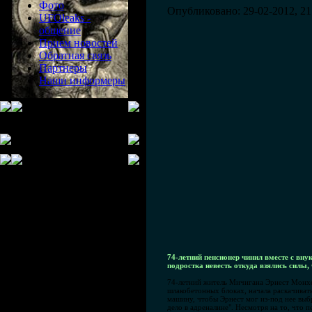
Фото
Опубликовано: 29-02-2012, 21
UFOleaks -
общение
Прием новостей
Обратная связь
Партнеры
Наши информеры
74-летний пенсионер чинил вместе с вну
подростка невесть откуда взялись силы, 
74-летний житель Мичигана Эрнест Монхол
шлакобетонных блоках, начала раскачиват
машину, чтобы Эрнест мог из-под нее выбр
дело в адреналине". Несмотря на то, что 