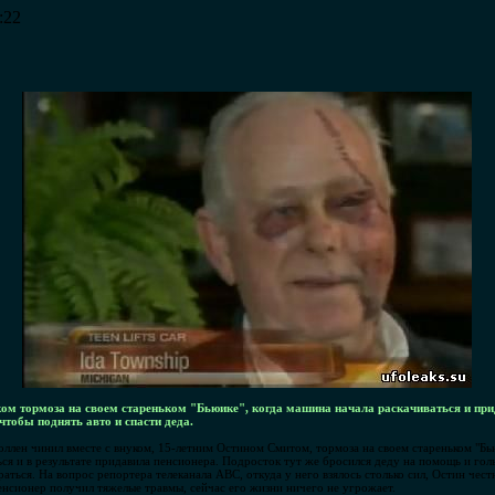
:22
ком тормоза на своем стареньком "Бьюике", когда машина начала раскачиваться и при
чтобы поднять авто и спасти деда.
лен чинил вместе с внуком, 15-летним Остином Смитом, тормоза на своем стареньком "Бью
ься и в результате придавила пенсионера. Подросток тут же бросился деду на помощь и г
аться. На вопрос репортера телеканала ABC, откуда у него взялось столько сил, Остин чест
пенсионер получил тяжелые травмы, сейчас его жизни ничего не угрожает.