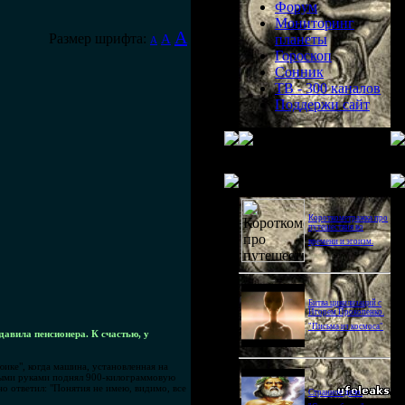
Форум
Мониторинг
A
Размер шрифта:
A
планеты
A
Гороскоп
Сонник
ТВ - 300 каналов
Поддержи сайт
Последнее видео
Короткометражка про
путешествия во
времени и эгоизм.
Битва цивилизаций с
Игорем Прокопенко.
"Письма из космоса"
давила пенсионера. К счастью, у
ике", когда машина, установленная на
олыми руками поднял 900-килограммовую
но ответил: "Понятия не имею, видимо, все
Странное дело.