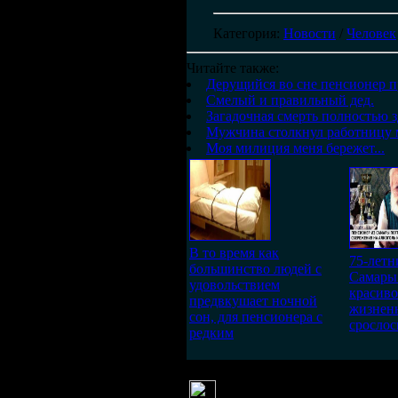
Категория
:
Новости
/
Человек
Читайте также:
Дерущийся во сне пенсионер п
Смелый и правильный дед.
Загадочная смерть полностью 
Мужчина столкнул работницу 
Моя милиция меня бережет...
В то время как
75-летн
большинство людей с
Самары
удовольствием
красиво
предвкушает ночной
жизненн
сон, для пенсионера с
срослос
редким
Niko
(2 марта 2012 19:10)
Нешутя!!!900 киллограм, так