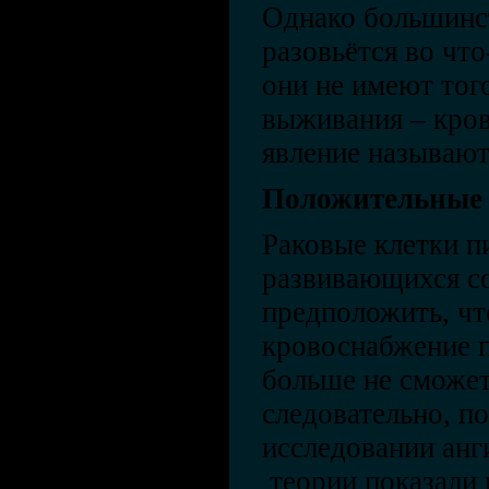
Однако большинст
разовьётся во что
они не имеют тог
выживания – кро
явление называют
Положительные 
Раковые клетки п
развивающихся со
предположить, чт
кровоснабжение п
больше не сможет
следовательно, п
исследовании анг
теории показали