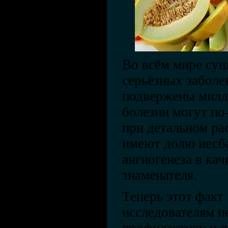
Во всём мире сущ
серьёзных заболе
подвержены милл
болезни могут по
при детальном ра
имеют долю несб
ангиогенеза в ка
знаменателя.
Теперь этот факт
исследователям 