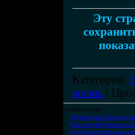
Эту ст
сохранить
показа
Категория
:
жизнь
|
Про
Читайте также:
Территория заблуждени
Как полуфабрикаты вли
Китайская трава сильне