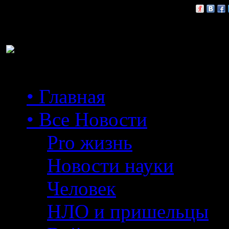
Расскажи друзьям:
• Главная
• Все Новости
Pro жизнь
Новости науки
Человек
НЛО и пришельцы