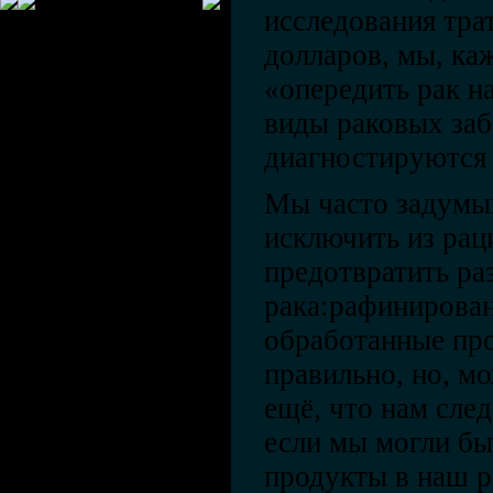
исследования тра
долларов, мы, ка
«опередить рак н
виды раковых за
диагностируются 
Мы часто задумыв
исключить из рац
предотвратить ра
рака:рафинирован
обработанные про
правильно, но, мо
ещё, что нам след
если мы могли бы
продукты в наш р