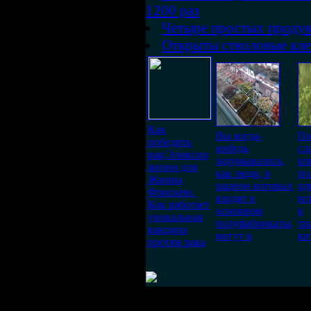
1200 раз
Четыре простых продук
Открыты стволовые клет
Как
Вы когда-
По
победить
нибудь
сл
рак;Эликсир
задумывались,
из
жизни для
как люди, в
по
Жанны
рацион которых
од
Фрискею.
входят в
ис
Как работает
основном
в
уникальная
полуфабрикаты,
тр
вакцина
могут в
ки
против рака