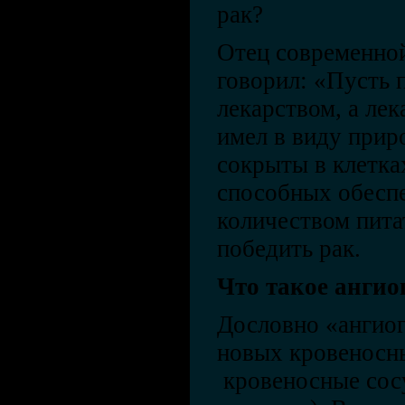
рак?
Отец современной
говорил: «Пусть 
лекарством, а ле
имел в виду прир
сокрыты в клетка
способных обесп
количеством пит
победить рак.
Что такое ангио
Дословно «ангиог
новых кровеносны
кровеносные сос