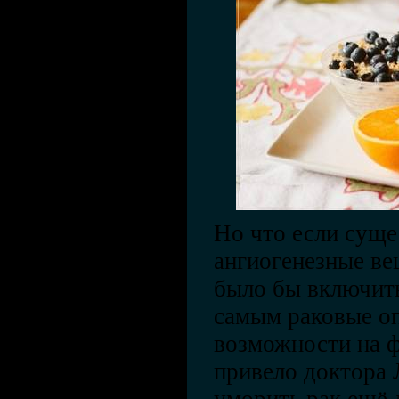
Но что если суще
ангиогенезные ве
было бы включить
самым раковые о
возможности на 
привело доктора 