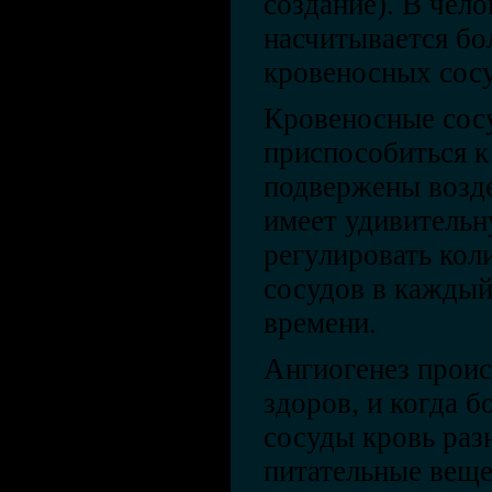
создание). В чел
насчитывается бо
кровеносных сосу
Кровеносные сос
приспособиться к
подвержены возде
имеет удивитель
регулировать кол
сосудов в кажды
времени.
Ангиогенез проис
здоров, и когда б
сосуды кровь раз
питательные веще