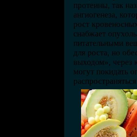
протеины, так н
ангиогенеза, кот
рост кровеносных
снабжает опухоль
питательными ве
для роста, но об
выходом», через 
могут покидать о
распространяться 