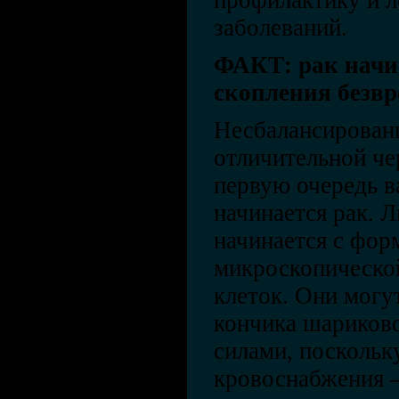
профилактику и л
заболеваний.
ФАКТ: рак начи
скопления безв
Несбалансированн
отличительной че
первую очередь в
начинается рак. 
начинается с фор
микроскопическо
клеток. Они могу
кончика шариково
силами, поскольк
кровоснабжения –