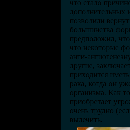
что стало причин
дополнительных и
позволили вернут
большинства фор
предположил, что
что некоторые фо
анти-ангиогенезн
другие, заключает
приходится иметь
рака, когда он у
организма. Как т
приобретает угр
очень трудно (ес
вылечить.