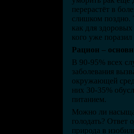
уморить рак ещё д
перерастёт в боле
слишком поздно. 
как для здоровых 
кого уже поразил 
Рацион – основ
В 90-95% всех сл
заболевания вызв
окружающей среды
них 30-35% обус
питанием.
Можно ли насыщая
голодать? Ответ о
природа в изобил