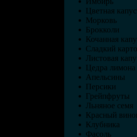
Имбирь
Цветная капус
Морковь
Брокколи
Кочанная капу
Сладкий карт
Листовая капу
Цедра лимона
Апельсины
Персики
Грейпфруты
Льняное семя
Красный вино
Клубника
Фасоль