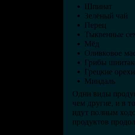
Шпинат
Зелёный чай
Перец
Тыквенные се
Мёд
Оливковое ма
Грибы шиитак
Грецкие орехи
Миндаль
Одни виды продук
чем другие, и в т
идут полным ходо
продуктов продол