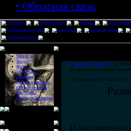
• Обратная связь
pro жизнь
новости науки
человек
нло и приш
стихийные бедствия
животные
тайны истории
авторские статьи
Меню сайта
Информация
Комментировать статьи на сайте 
Новости
публикации.
Видео
UfoLeaks
»
Новости
» 33 проду
Фото
33 продукта, которые заставя
UFOleaks -
общение
Опубликовано: 27-04-2014, 13
Прием новостей
Разм
Обратная связь
Партнеры
Наши информеры
И хотя ежегодно 