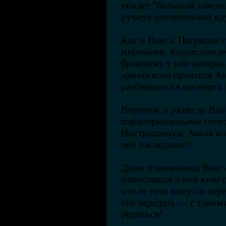
упадет "большой самоле
рухнул потерпевший кр
Как и Ванга, Патрисия с
мертвыми. Корреспонде
бравшему у нее интервь
армейского приятеля Ан
разбившегося насмерть 
Впрочем, а разве до Ван
паранормальными спос
Нострадамуса, Авеля и
чей наследник?!
Даже племянница Ванги
написавшая о ней книгу
что ее тетя кому-то пер
его передать — с таким
родиться!