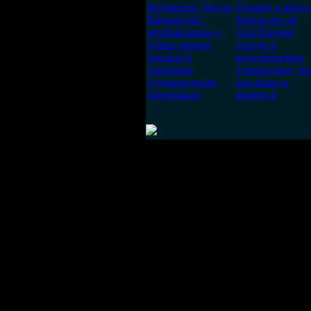
Крушение "Коста
Почему в моги
Конкордиа",
Ванги нет её
необъяснимое с
тела;Почему
точки зрения
соседи и
логики и
родственники
практики
утверждают, чт
судовождения,
она жива и
произошло
является