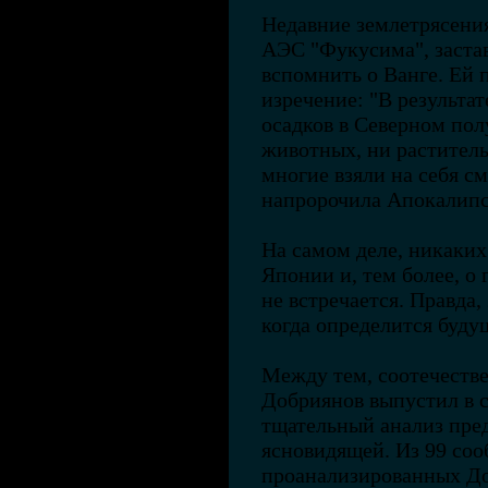
Недавние землетрясени
АЭС "Фукусима", заста
вспомнить о Ванге. Ей
изречение: "В результа
осадков в Северном пол
животных, ни раститель
многие взяли на себя см
напророчила Апокали
На самом деле, никаких
Японии и, тем более, о
не встречается. Правда,
когда определится буду
Между тем, соотечеств
Добриянов выпустил в с
тщательный анализ пре
ясновидящей. Из 99 со
проанализированных Д