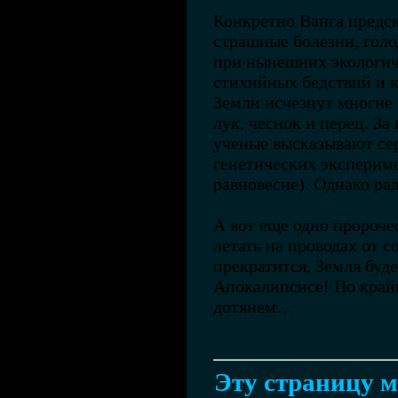
Конкретно Ванга предск
страшные болезни, голо
при нынешних экологич
стихийных бедствий и к
Земли исчезнут многие
лук, чеснок и перец. З
ученые высказывают сер
генетических эксперим
равновесие). Однако ра
А вот еще одно пророчес
летать на проводах от 
прекратится, Земля буде
Апокалипсисе! По крайн
дотянем…
Эту страницу м