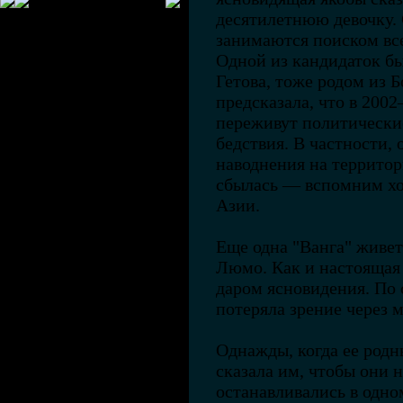
десятилетнюю девочку. 
занимаются поиском все
Одной из кандидаток бы
Гетова, тоже родом из 
предсказала, что в 200
переживут политически
бедствия. В частности,
наводнения на территор
сбылась — вспомним хо
Азии.
Еще одна "Ванга" живет
Люмо. Как и настоящая 
даром ясновидения. По
потеряла зрение через
Однажды, когда ее родн
сказала им, чтобы они н
останавливались в одном