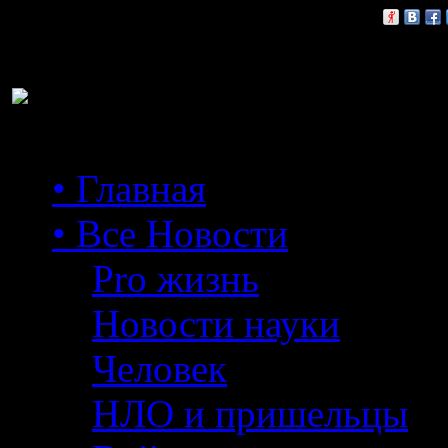
Расскажи друзьям:
• Главная
• Все Новости
Pro жизнь
Новости науки
Человек
НЛО и пришельцы