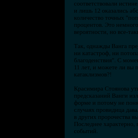
соответствовали истин
и лишь 12 оказались аб
количество точных "поп
процентов. Это немного
вероятности, но все-та
Так, однажды Ванга пре
ни катастроф, ни потоп
благоденствия". С моме
11 лет, и можете ли вы 
катаклизмов?!
Красимира Стоянова утв
предсказаний Ванги из
форме и потому не поня
случаях провидица дава
в других пророчества в
Последнее характерно, 
событий.