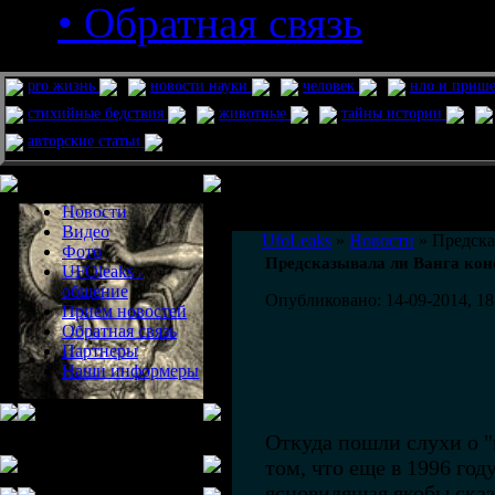
• Обратная связь
pro жизнь
новости науки
человек
нло и приш
стихийные бедствия
животные
тайны истории
авторские статьи
Меню сайта
Информация
Комментировать статьи на сайте 
Новости
публикации.
Видео
UfoLeaks
»
Новости
» Предска
Фото
Предсказывала ли Ванга кон
UFOleaks -
общение
Опубликовано: 14-09-2014, 18
Прием новостей
Обратная связь
Партнеры
Наши информеры
Откуда пошли слухи о "
том, что еще в 1996 год
ясновидящая якобы сказа